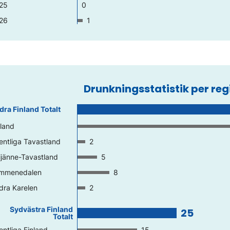
25
0
26
1
Drunkningsstatistik per reg
dra Finland Totalt
land
entliga Tavastland
2
ijänne-Tavastland
5
mmenedalen
8
dra Karelen
2
Sydvästra Finland
25
Totalt
entliga Finland
15