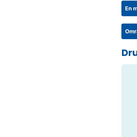
En m
Omr
Dru