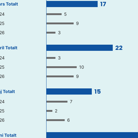
17
rs Totalt
24
5
25
9
26
3
22
il Totalt
24
3
25
10
26
9
15
j Totalt
24
7
25
2
26
6
ni Totalt