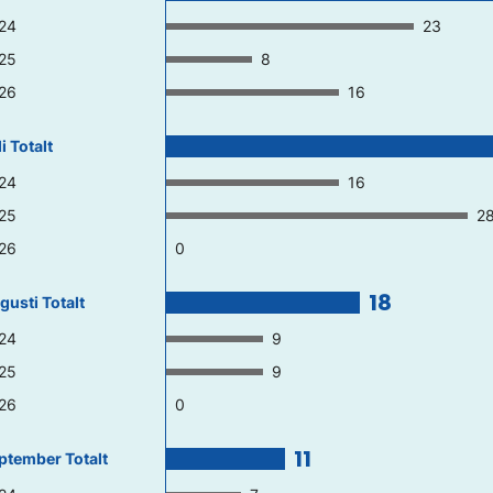
24
23
25
8
26
16
i Totalt
24
16
25
2
26
0
18
gusti Totalt
24
9
25
9
26
0
11
ptember Totalt