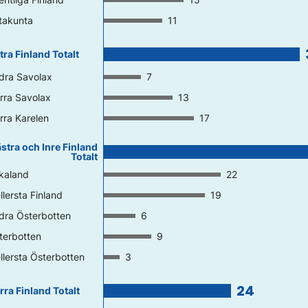
takunta
11
tra Finland Totalt
dra Savolax
7
rra Savolax
13
rra Karelen
17
stra och Inre Finland
Totalt
rkaland
22
llersta Finland
19
dra Österbotten
6
terbotten
9
llersta Österbotten
3
24
rra Finland Totalt