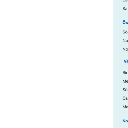
Sa
Ös
Sö
No
No
Vä
Bi
Me
Sö
Ös
Me
No