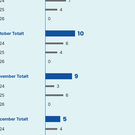
24
7
25
4
26
0
10
tober Totalt
24
6
25
4
26
0
9
vember Totalt
24
3
25
6
26
0
5
cember Totalt
24
4