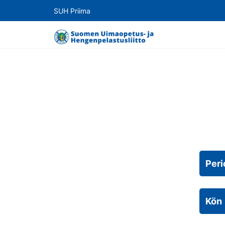
SUH Priima
Peri
Kön