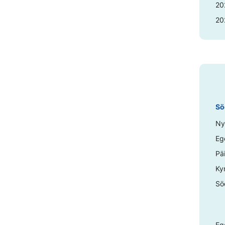
20
20
Sö
Ny
Eg
Pä
Ky
Sö
Eg