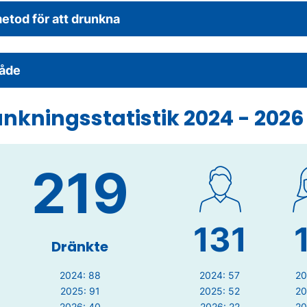
etod för att drunkna
åde
nkningsstatistik 2024 - 2026
219
131
Dränkte
2024: 88
2024: 57
20
2025: 91
2025: 52
20
2026: 40
2026: 22
20