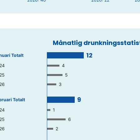
Månatlig drunkningsstatis
12
nuari Totalt
24
4
25
5
26
3
9
bruari Totalt
24
1
25
6
26
2