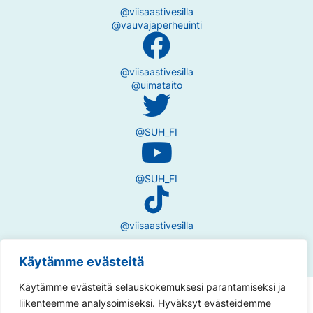
@viisaastivesilla
@vauvajaperheuinti
@viisaastivesilla
@uimataito
@SUH_FI
@SUH_FI
@viisaastivesilla
Käytämme evästeitä
Käytämme evästeitä selauskokemuksesi parantamiseksi ja
Tietosuojaseloste
liikenteemme analysoimiseksi. Hyväksyt evästeidemme