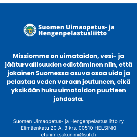
Missiomme on uimataidon, vesi- ja
jääturvallisuuden edistäminen niin, että
jokainen Suomessa asuva osaa uida ja
pelastaa veden varaan joutuneen, eikä
yksikään huku uimataidon puutteen
johdosta.
Suomen Uimaopetus- ja Hengenpelastusliitto ry
Elimäenkatu 20 A, 3 krs. 00510 HELSINKI
etunimi.sukunimi@suh.fi