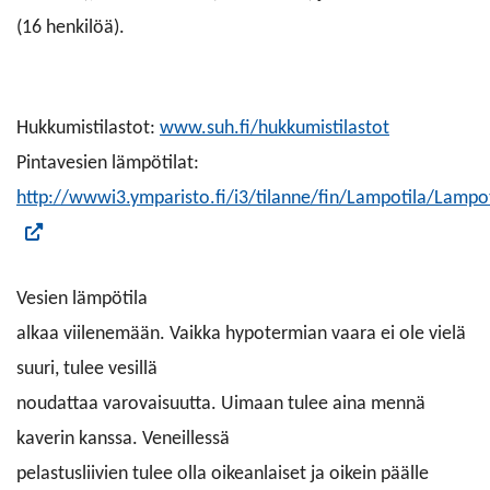
(16 henkilöä).
Hukkumistilastot:
www.suh.fi/hukkumistilastot
Pintavesien lämpötilat:
http://wwwi3.ymparisto.fi/i3/tilanne/fin/Lampotila/Lampo
Vesien lämpötila
alkaa viilenemään. Vaikka hypotermian vaara ei ole vielä
suuri, tulee vesillä
noudattaa varovaisuutta. Uimaan tulee aina mennä
kaverin kanssa. Veneillessä
pelastusliivien tulee olla oikeanlaiset ja oikein päälle