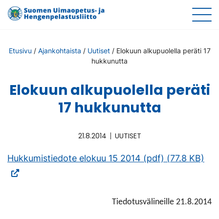
Etusivu
/
Ajankohtaista
/
Uutiset
/
Elokuun alkupuolella peräti 17
hukkunutta
Elokuun alkupuolella peräti
17 hukkunutta
21.8.2014
UUTISET
(Vie
Hukkumistiedote elokuu 15 2014 (pdf) (77.8 KB)
ulko
sivu
Lin
Tiedotusvälineille 21.8.2014
ava