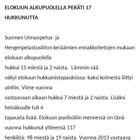
uut
ELOKUUN ALKUPUOLELLA PERÄTI 17
väl
HUKKUNUTTA
Suomen Uimaopetus- ja
Hengenpelastusliiton keräämien ennakkotietojen mukaan
elokuun alkupuolella
hukkui 15 miestä ja 2 naista.
Lämmin sää
näkyi elokuun hukkumistapauksissa: kaksi kolmesta liittyi
uintiin. Viime vuonna
vastaavaan aikaan hukkui 7 miestä ja 2 naista. Lisäksi
heinäkuulle tuli 4
tapausta lisää. Elokuun puoliväliin mennessä on tänä
vuonna hukkunut yhteensä 117
henkilöä: 98 miestä ja 19 naista. Vuonna 2013 vastaava