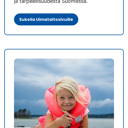
ja tarpeellisuudesta Suomessa.
Sukella Uimataitosivuille