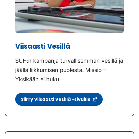
Viisaasti Vesillä
SUH:n kampanja turvallisemman vesillä ja
jäällä liikkumisen puolesta. Missio –
Yksikään ei huku.
(
Siirry Viisaasti Vesillä -sivuille
V
i
e
r
a
i
l
e
u