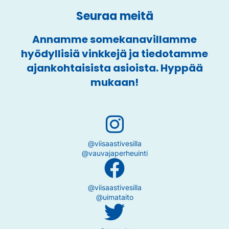
t
e
Seuraa meitä
e
n
.
Annamme somekanavillamme
)
hyödyllisiä vinkkejä ja tiedotamme
ajankohtaisista asioista. Hyppää
mukaan!
@viisaastivesilla
@vauvajaperheuinti
@viisaastivesilla
@uimataito