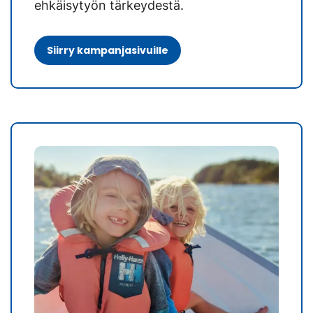
ehkäisytyön tärkeydestä.
Siirry kampanjasivuille