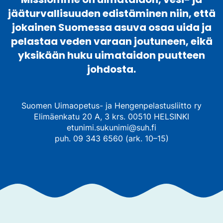
t
jääturvallisuuden edistäminen niin, että
o
l
jokainen Suomessa asuva osaa uida ja
l
a
pelastaa veden varaan joutuneen, eikä
.
L
yksikään huku uimataidon puutteen
i
n
johdosta.
k
k
i
a
v
a
Suomen Uimaopetus- ja Hengenpelastusliitto ry
u
Elimäenkatu 20 A, 3 krs. 00510 HELSINKI
t
u
etunimi.sukunimi@suh.fi
u
u
puh. 09 343 6560 (ark. 10–15)
u
t
e
e
n
v
ä
l
i
l
e
h