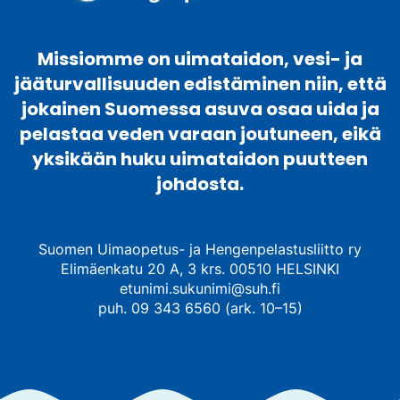
Missiomme on uimataidon, vesi- ja
jääturvallisuuden edistäminen niin, että
jokainen Suomessa asuva osaa uida ja
pelastaa veden varaan joutuneen, eikä
yksikään huku uimataidon puutteen
johdosta.
Suomen Uimaopetus- ja Hengenpelastusliitto ry
Elimäenkatu 20 A, 3 krs. 00510 HELSINKI
etunimi.sukunimi@suh.fi
puh. 09 343 6560 (ark. 10–15)