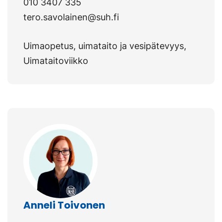
010 3407 335
tero.savolainen@suh.fi
Uimaopetus, uimataito ja vesipätevyys,
Uimataitoviikko
Anneli Toivonen