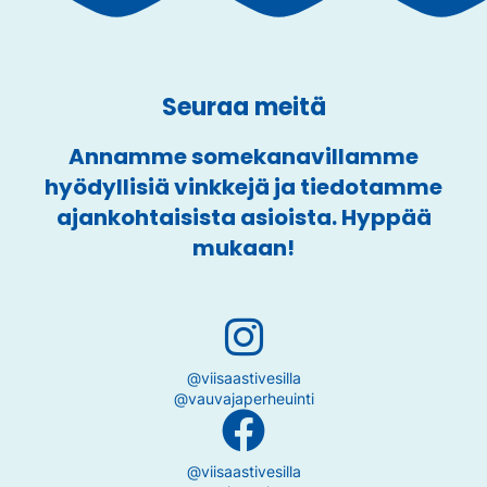
Seuraa meitä
Annamme somekanavillamme
hyödyllisiä vinkkejä ja tiedotamme
ajankohtaisista asioista. Hyppää
mukaan!
@viisaastivesilla
@vauvajaperheuinti
@viisaastivesilla