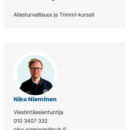
Allasturvallisuus ja Trimmi-kurssit
Niko Nieminen
Viestintäasiantuntija
010 3407 332
niko.nieminen@suh.fi