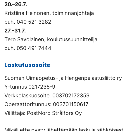
20.–26.7.
Kristiina Heinonen, toiminnanjohtaja
puh. 040 521 3282
27.–31.7.
Tero Savolainen, koulutussuunnittelija
puh. 050 491 7444
Laskutusosoite
Suomen Uimaopetus- ja Hengenpelastusliitto ry
Y-tunnus 0217235-9
Verkkolaskuosoite: 003702172359
Operaattoritunnus: 003701150617
Välittäjä: PostNord Strålfors Oy
Mikäli ette pysty lähettämään laskuja sähköisesti,