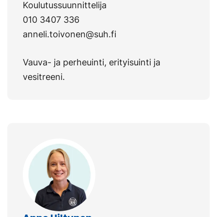
Koulutussuunnittelija
010 3407 336
anneli.toivonen@suh.fi
Vauva- ja perheuinti, erityisuinti ja
vesitreeni.