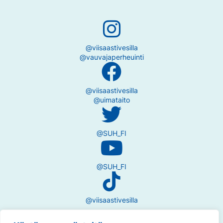
@viisaastivesilla
@vauvajaperheuinti
@viisaastivesilla
@uimataito
@SUH_FI
@SUH_FI
@viisaastivesilla