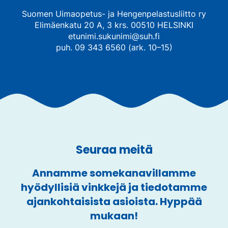
Suomen Uimaopetus- ja Hengenpelastusliitto ry
Elimäenkatu 20 A, 3 krs. 00510 HELSINKI
etunimi.sukunimi@suh.fi
puh. 09 343 6560 (ark. 10–15)
Seuraa meitä
Annamme somekanavillamme
hyödyllisiä vinkkejä ja tiedotamme
ajankohtaisista asioista. Hyppää
mukaan!