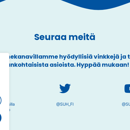
Seuraa meitä
mekanavillamme hyödyllisiä vinkkejä ja
ajankohtaisista asioista. Hyppää mukaan!
a
tivesilla
@SUH_FI
@SU
taito