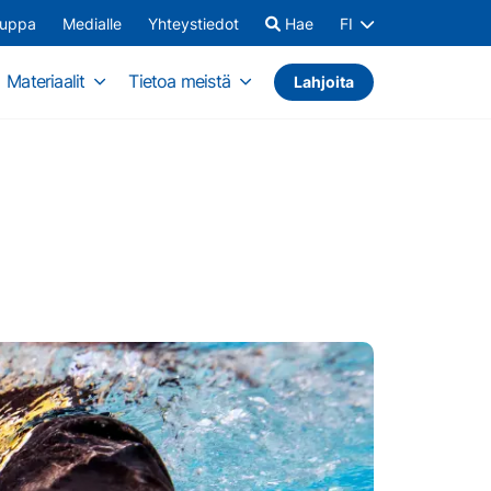
auppa
Medialle
Yhteystiedot
Hae
FI
Materiaalit
Tietoa meistä
Lahjoita