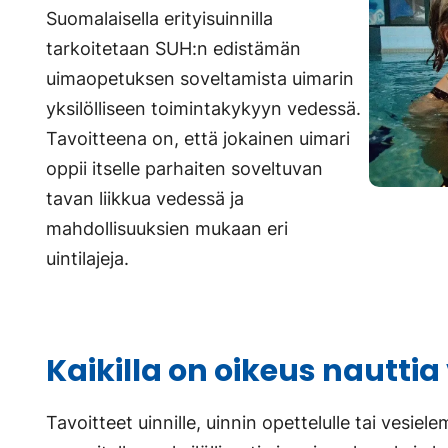
Suomalaisella erityisuinnilla
tarkoitetaan SUH:n edistämän
uimaopetuksen soveltamista uimarin
yksilölliseen toimintakykyyn vedessä.
Tavoitteena on, että jokainen uimari
oppii itselle parhaiten soveltuvan
tavan liikkua vedessä ja
mahdollisuuksien mukaan eri
uintilajeja.
Kaikilla on oikeus nautti
Tavoitteet uinnille, uinnin opettelulle tai vesiel