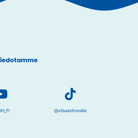
 tiedotamme
H_FI
@viisaastivesilla