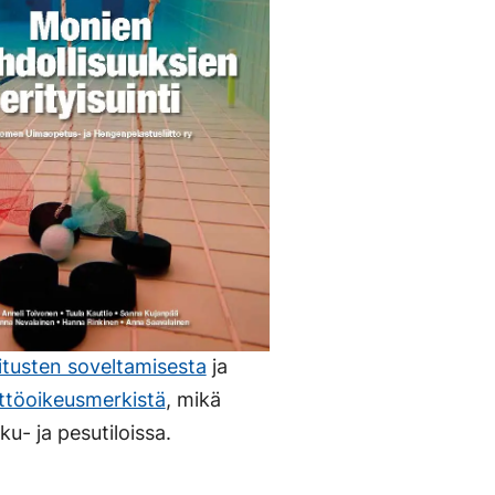
itusten soveltamisesta
ja
ttöoikeusmerkistä
, mikä
u- ja pesutiloissa.