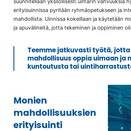
suunnitellaan yksilöllisesti uimarin vahvuuksia
erityisuinnissa pyritään ryhmäopetukseen ja inte
mahdollista. Uinnissa kokeillaan ja käytetään mon
ja apuvälineitä, jotta tekeminen ja oppiminen oli
Teemme jatkuvasti työtä, jotta 
mahdollisuus oppia uimaan ja 
kuntoutusta tai uintiharrastus
Monien
mahdollisuuksien
erityisuinti