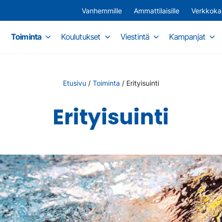
Vanhemmille
Ammattilaisille
Verkkok
Toiminta
Koulutukset
Viestintä
Kampanjat
Etusivu
/
Toiminta
/
Erityisuinti
Erityisuinti