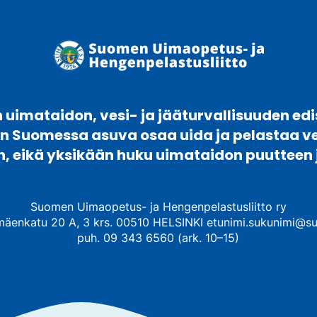
uimataidon, vesi- ja jääturvallisuuden edi
en Suomessa asuva osaa uida ja pelastaa 
n, eikä yksikään huku uimataidon puutteen 
Suomen Uimaopetus- ja Hengenpelastusliitto ry
mäenkatu 20 A, 3 krs. 00510 HELSINKI etunimi.sukunimi@su
puh. 09 343 6560 (ark. 10–15)