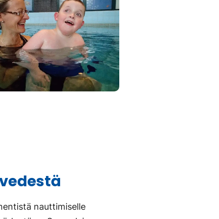
a vedestä
ementistä nauttimiselle