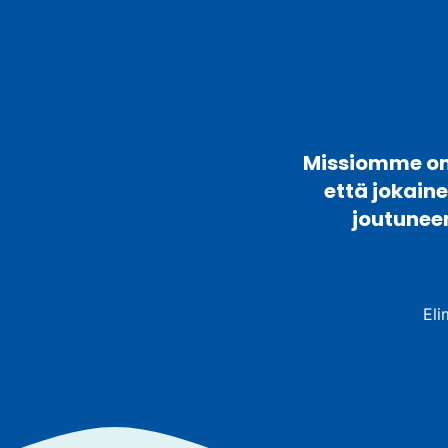
Missiomme on 
että jokain
joutunee
Eli