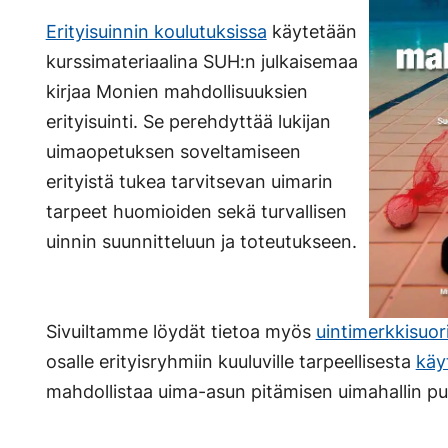
Erityisuinnin koulutuksissa
käytetään
kurssimateriaalina SUH:n julkaisemaa
kirjaa Monien mahdollisuuksien
erityisuinti. Se perehdyttää lukijan
uimaopetuksen soveltamiseen
erityistä tukea tarvitsevan uimarin
tarpeet huomioiden sekä turvallisen
uinnin suunnitteluun ja toteutukseen.
Sivuiltamme löydät tietoa myös
uintimerkkisuor
osalle erityisryhmiin kuuluville tarpeellisesta
käy
mahdollistaa uima-asun pitämisen uimahallin puk