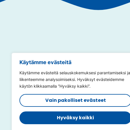
Annamme so
Käytämme evästeitä
Käytämme evästeitä selauskokemuksesi parantamiseksi j
liikenteemme analysoimiseksi. Hyväksyt evästeidemme
käytön klikkaamalla ”Hyväksy kaikki”.
Vain pakolliset evästeet
@viisaastivesilla
@viisaas
@vauvajaperheuinti
@uima
Hyväksy kaikki