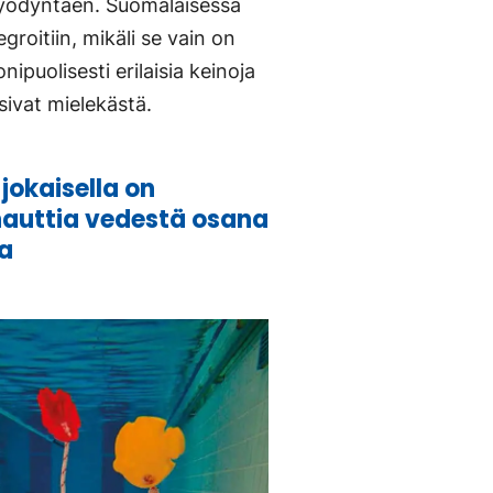
 hyödyntäen. Suomalaisessa
groitiin, mikäli se vain on
ipuolisesti erilaisia keinoja
sivat mielekästä.
jokaisella on
nauttia vedestä osana
ta