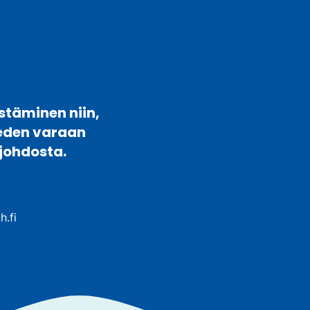
stäminen niin,
veden varaan
johdosta.
h.fi