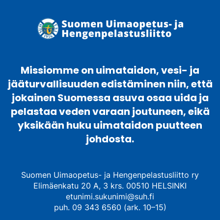
Missiomme on uimataidon, vesi- ja
jääturvallisuuden edistäminen niin, että
jokainen Suomessa asuva osaa uida ja
pelastaa veden varaan joutuneen, eikä
yksikään huku uimataidon puutteen
johdosta.
Suomen Uimaopetus- ja Hengenpelastusliitto ry
Elimäenkatu 20 A, 3 krs. 00510 HELSINKI
etunimi.sukunimi@suh.fi
puh. 09 343 6560 (ark. 10–15)