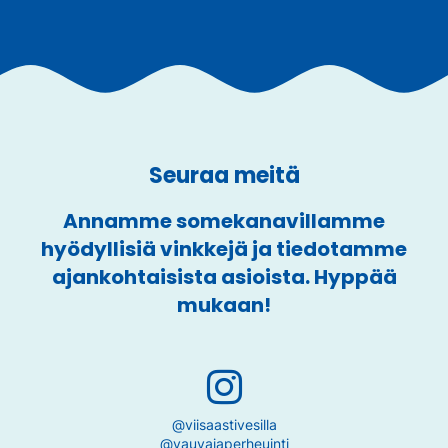
Seuraa meitä
Annamme somekanavillamme
hyödyllisiä vinkkejä ja tiedotamme
ajankohtaisista asioista. Hyppää
mukaan!
@viisaastivesilla
@vauvajaperheuinti