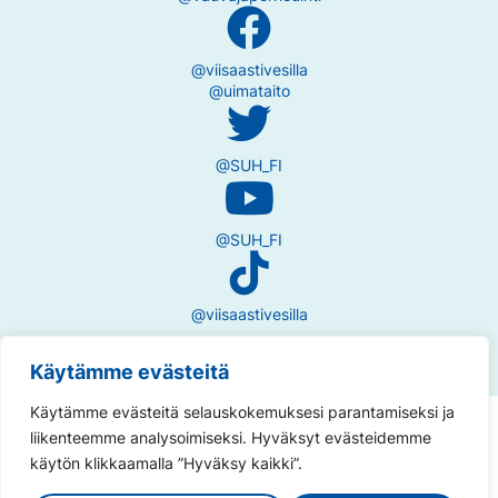
@viisaastivesilla
@uimataito
@SUH_FI
@SUH_FI
@viisaastivesilla
Käytämme evästeitä
Käytämme evästeitä selauskokemuksesi parantamiseksi ja
Tietosuojaseloste
liikenteemme analysoimiseksi. Hyväksyt evästeidemme
käytön klikkaamalla ”Hyväksy kaikki”.
Saavutettavuusseloste