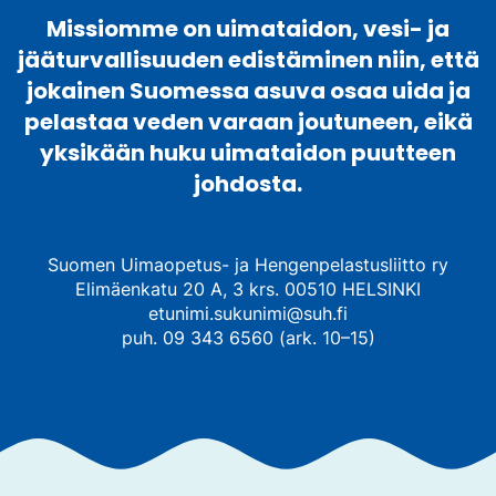
Missiomme on uimataidon, vesi- ja
jääturvallisuuden edistäminen niin, että
jokainen Suomessa asuva osaa uida ja
pelastaa veden varaan joutuneen, eikä
yksikään huku uimataidon puutteen
johdosta.
Suomen Uimaopetus- ja Hengenpelastusliitto ry
Elimäenkatu 20 A, 3 krs. 00510 HELSINKI
etunimi.sukunimi@suh.fi
puh. 09 343 6560 (ark. 10–15)