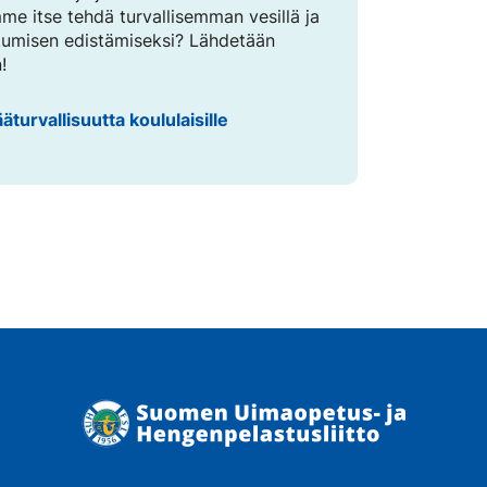
me itse tehdä turvallisemman vesillä ja
ikkumisen edistämiseksi? Lähdetään
!
ääturvallisuutta koululaisille