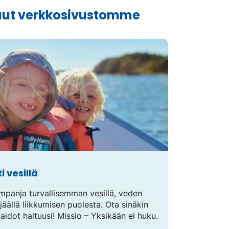
ut verkkosivustomme
i vesillä
panja turvallisemman vesillä, veden
 jäällä liikkumisen puolesta. Ota sinäkin
taidot haltuusi! Missio – Yksikään ei huku.