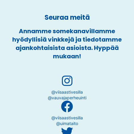
Seuraa meitä
Annamme somekanavillamme
hyödyllisiä vinkkejä ja tiedotamme
ajankohtaisista asioista. Hyppää
mukaan!
@viisaastivesilla
@vauvajaperheuinti
@viisaastivesilla
@uimataito