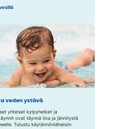
vesillä
ta veden ystävä
et yhteiset kylpyhetket ja
äynnit ovat täynnä iloa ja jännitystä
eelle. Tutustu käytännönläheisiin