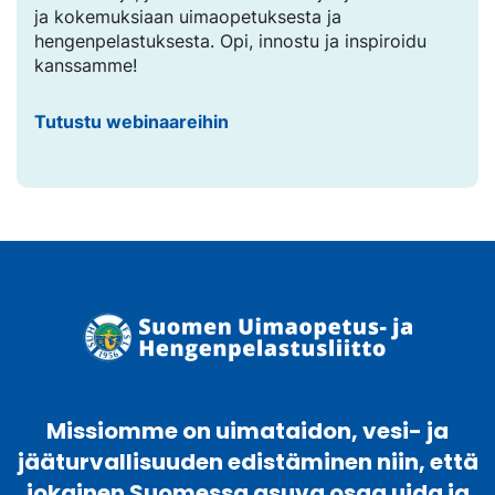
ja kokemuksiaan uimaopetuksesta ja
hengenpelastuksesta. Opi, innostu ja inspiroidu
kanssamme!
Tutustu webinaareihin
Missiomme on uimataidon, vesi- ja
jääturvallisuuden edistäminen niin, että
jokainen Suomessa asuva osaa uida ja