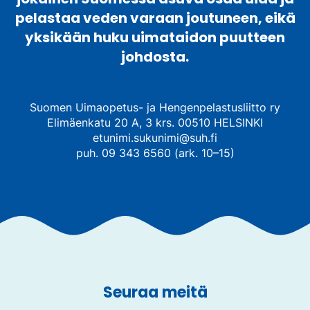
pelastaa veden varaan joutuneen, eikä
yksikään huku uimataidon puutteen
johdosta.
Suomen Uimaopetus- ja Hengenpelastusliitto ry
Elimäenkatu 20 A, 3 krs. 00510 HELSINKI
etunimi.sukunimi@suh.fi
puh. 09 343 6560 (ark. 10–15)
Seuraa meitä