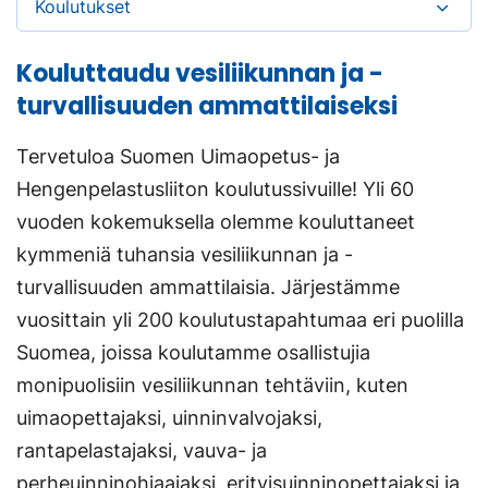
Koulutukset
Kouluttaudu vesiliikunnan ja -
turvallisuuden ammattilaiseksi
Tervetuloa Suomen Uimaopetus- ja
Hengenpelastusliiton koulutussivuille! Yli 60
vuoden kokemuksella olemme kouluttaneet
kymmeniä tuhansia vesiliikunnan ja -
turvallisuuden ammattilaisia. Järjestämme
vuosittain yli 200 koulutustapahtumaa eri puolilla
Suomea, joissa koulutamme osallistujia
monipuolisiin vesiliikunnan tehtäviin, kuten
uimaopettajaksi, uinninvalvojaksi,
rantapelastajaksi, vauva- ja
perheuinninohjaajaksi, erityisuinninopettajaksi ja