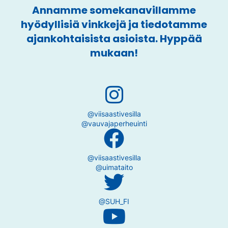
Annamme somekanavillamme
hyödyllisiä vinkkejä ja tiedotamme
ajankohtaisista asioista. Hyppää
mukaan!
@viisaastivesilla
@vauvajaperheuinti
@viisaastivesilla
@uimataito
@SUH_FI