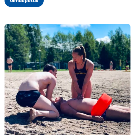
Uimaopetus