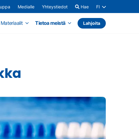
auppa
Medialle
Yhteystiedot
Hae
FI
Materiaalit
Tietoa meistä
Lahjoita
kka