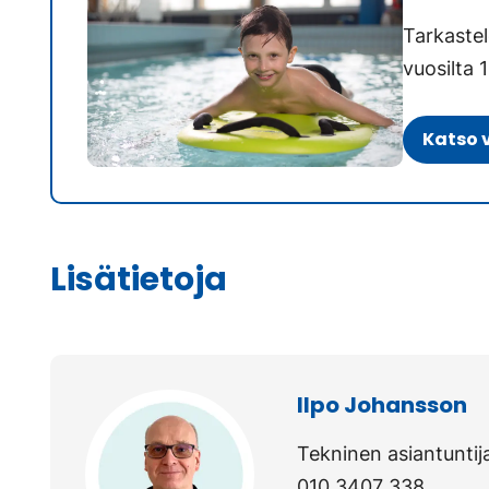
uuteen
Tarkastel
välilehteen.)
vuosilta
Katso 
Lisätietoja
Ilpo Johansson
Tekninen asiantuntij
010 3407 338