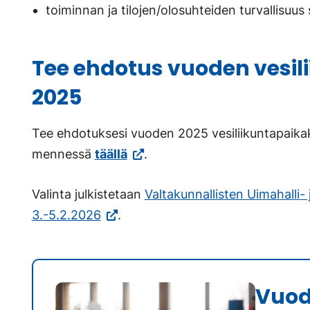
toiminnan ja tilojen/olosuhteiden turvallisuu
Tee ehdotus vuoden vesil
2025
Tee ehdotuksesi vuoden 2025 vesiliikuntapaikak
mennessä
täällä
.
Valinta julkistetaan
Valtakunnallisten Uimahalli-
(Vieraile
3.-5.2.2026
.
ulkoisella
sivustolla.
Linkki
Vuod
avautuu