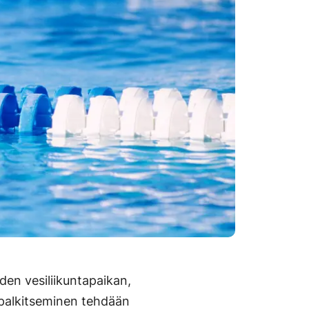
en vesiliikuntapaikan,
 palkitseminen tehdään