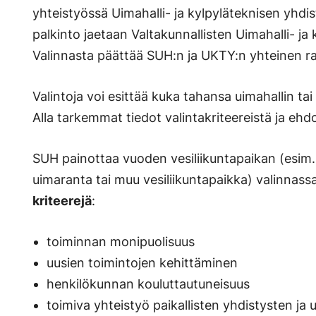
yhteistyössä Uimahalli- ja kylpyläteknisen yhdi
palkinto jaetaan Valtakunnallisten Uimahalli- ja
Valinnasta päättää SUH:n ja UKTY:n yhteinen ra
Valintoja voi esittää kuka tahansa uimahallin tai
Alla tarkemmat tiedot valintakriteereistä ja eh
SUH painottaa vuoden vesiliikuntapaikan (esim.
uimaranta tai muu vesiliikuntapaikka) valinnassa
kriteerejä
:
toiminnan monipuolisuus
uusien toimintojen kehittäminen
henkilökunnan kouluttautuneisuus
toimiva yhteistyö paikallisten yhdistysten ja 