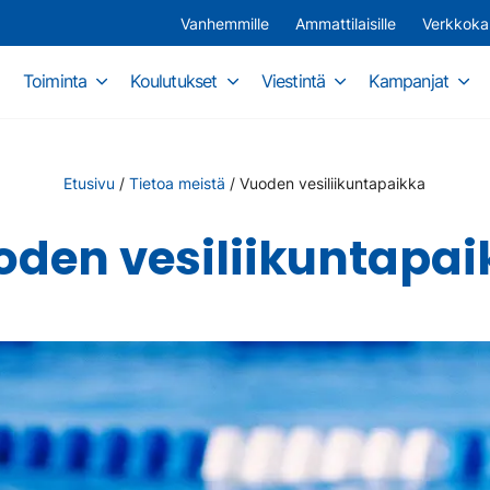
Vanhemmille
Ammattilaisille
Verkkok
Toiminta
Koulutukset
Viestintä
Kampanjat
Etusivu
/
Tietoa meistä
/
Vuoden vesiliikuntapaikka
oden vesiliikuntapai