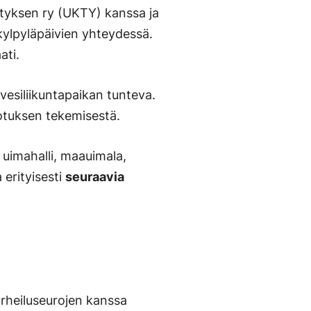
styksen ry (UKTY) kanssa ja
 kylpyläpäivien yhteydessä.
ati.
 vesiliikuntapaikan tunteva.
dotuksen tekemisestä.
 uimahalli, maauimala,
 erityisesti
seuraavia
urheiluseurojen kanssa