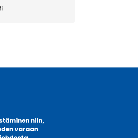
fi
stäminen niin,
veden varaan
johdosta.