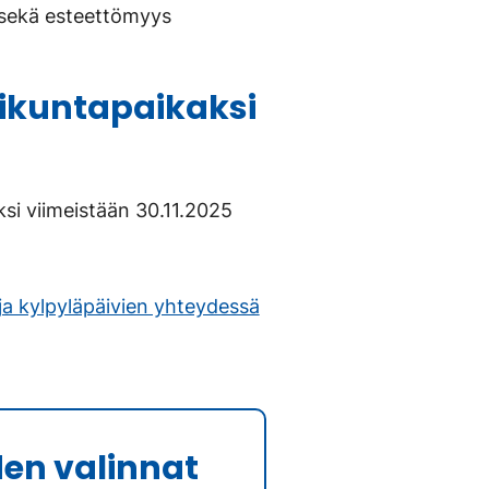
s sekä esteettömyys
iikuntapaikaksi
si viimeistään 30.11.2025
 ja kylpyläpäivien yhteydessä
en valinnat