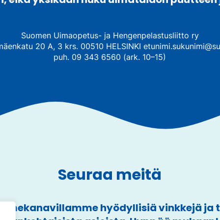
Suomen Uimaopetus- ja Hengenpelastusliitto ry
mäenkatu 20 A, 3 krs. 00510 HELSINKI etunimi.sukunimi@su
puh. 09 343 6560 (ark. 10–15)
Seuraa meitä
mekanavillamme hyödyllisiä vinkkejä ja