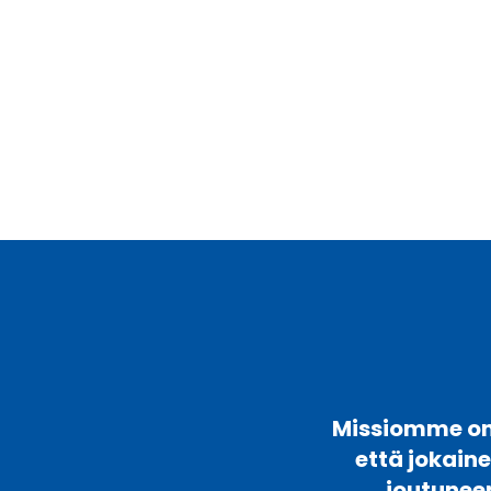
Missiomme on 
että jokain
joutunee