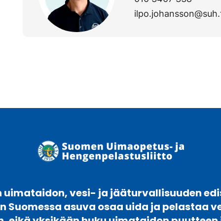
ilpo.johansson@suh.
uimataidon, vesi- ja jääturvallisuuden edi
en Suomessa asuva osaa uida ja pelastaa 
n, eikä yksikään huku uimataidon puutteen 