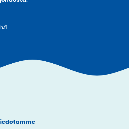
h.fi
 tiedotamme