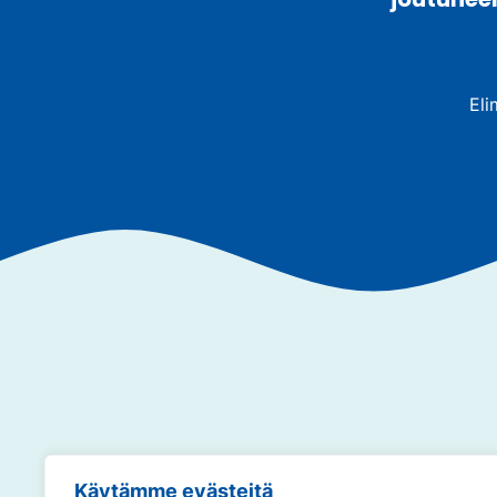
Eli
Annamme so
Käytämme evästeitä