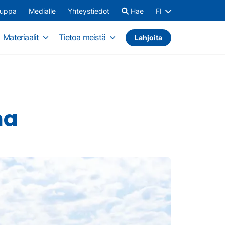
auppa
Medialle
Yhteystiedot
Hae
FI
Materiaalit
Tietoa meistä
Lahjoita
na