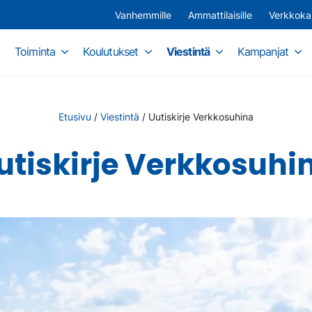
Vanhemmille
Ammattilaisille
Verkkok
Toiminta
Koulutukset
Viestintä
Kampanjat
Etusivu
/
Viestintä
/
Uutiskirje Verkkosuhina
utiskirje Verkkosuhi