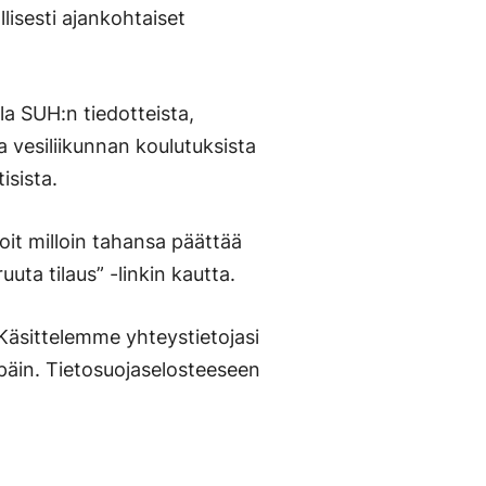
llisesti ajankohtaiset
a SUH:n tiedotteista,
 vesiliikunnan koulutuksista
isista.
oit milloin tahansa päättää
uuta tilaus” -linkin kautta.
. Käsittelemme yhteystietojasi
päin. Tietosuojaselosteeseen