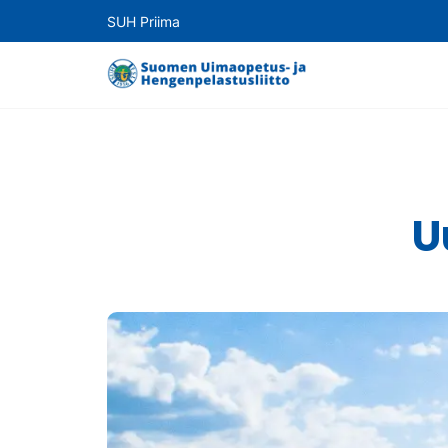
SUH Priima
U