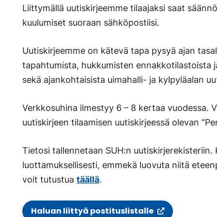
Liittymällä uutiskirjeemme tilaajaksi saat säännö
kuulumiset suoraan sähköpostiisi.
Uutiskirjeemme on kätevä tapa pysyä ajan tasall
tapahtumista, hukkumisten ennakkotilastoista ja
sekä ajankohtaisista uimahalli- ja kylpyläalan uut
Verkkosuhina ilmestyy 6 – 8 kertaa vuodessa. V
uutiskirjeen tilaamisen uutiskirjeessä olevan ”Per
Tietosi tallennetaan SUH:n uutiskirjerekisteriin
luottamuksellisesti, emmekä luovuta niitä eteen
voit tutustua
täällä
.
(
Haluan liittyä postituslistalle