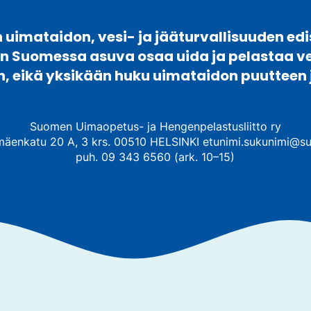
e
e
n
uimataidon, vesi- ja jääturvallisuuden edi
.
)
en Suomessa asuva osaa uida ja pelastaa 
n, eikä yksikään huku uimataidon puutteen 
Suomen Uimaopetus- ja Hengenpelastusliitto ry
mäenkatu 20 A, 3 krs. 00510 HELSINKI etunimi.sukunimi@su
puh. 09 343 6560 (ark. 10–15)