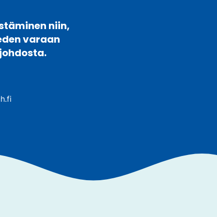
stäminen niin,
veden varaan
johdosta.
h.fi