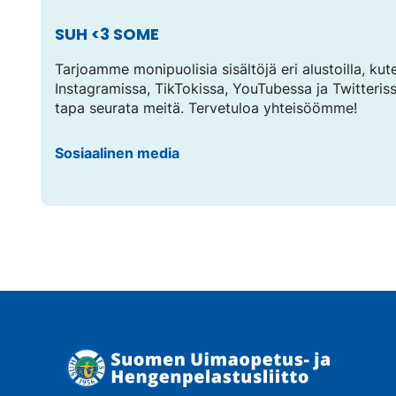
.
L
i
SUH <3 SOME
n
k
Tarjoamme monipuolisia sisältöjä eri alustoilla, ku
k
i
Instagramissa, TikTokissa, YouTubessa ja Twitterissä.
a
tapa seurata meitä. Tervetuloa yhteisöömme!
v
a
u
Sosiaalinen media
t
u
u
u
u
t
e
e
n
v
ä
l
i
l
e
h
t