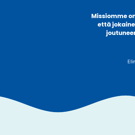
Missiomme on 
että jokain
joutunee
Eli