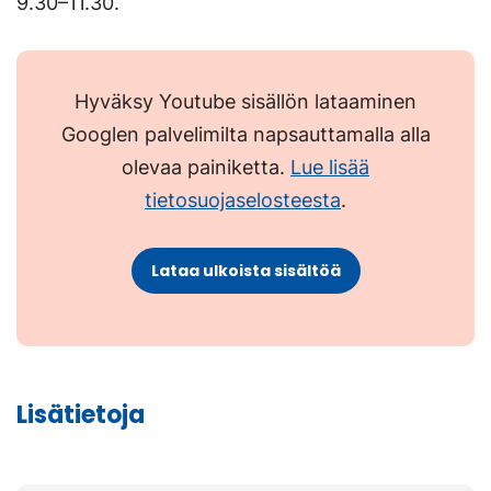
9.30–11.30.
Hyväksy Youtube sisällön lataaminen
Googlen palvelimilta napsauttamalla alla
olevaa painiketta.
Lue lisää
tietosuojaselosteesta
.
Lataa ulkoista sisältöä
Lisätietoja