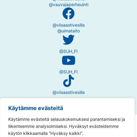
@vauvajaperheuinti
@viisaastivesilla
@uimataito
@SUH_FI
@SUH_FI
@viisaastivesilla
Käytämme evästeitä
Käytämme evästeitä selauskokemuksesi parantamiseksi ja
Tietosuojaseloste
liikenteemme analysoimiseksi. Hyväksyt evästeidemme
käytön klikkaamalla ”Hyväksy kaikki”.
Saavutettavuusseloste