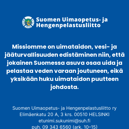
Missiomme on uimataidon, vesi- ja
jääturvallisuuden edistäminen niin, että
jokainen Suomessa asuva osaa uida ja
pelastaa veden varaan joutuneen, eikä
yksikään huku uimataidon puutteen
johdosta.
Suomen Uimaopetus- ja Hengenpelastusliitto ry
Elimäenkatu 20 A, 3 krs. 00510 HELSINKI
etunimi.sukunimi@suh.fi
puh. 09 343 6560 (ark. 10–15)