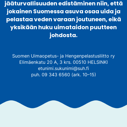
jääturvallisuuden edistäminen niin, että
jokainen Suomessa asuva osaa uida ja
pelastaa veden varaan joutuneen, eikä
yksikään huku uimataidon puutteen
johdosta.
Suomen Uimaopetus- ja Hengenpelastusliitto ry
Elimäenkatu 20 A, 3 krs. 00510 HELSINKI
etunimi.sukunimi@suh.fi
puh. 09 343 6560 (ark. 10–15)