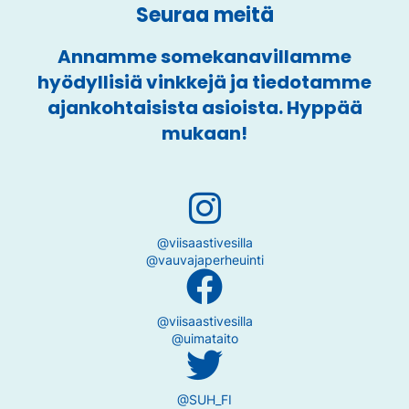
Seuraa meitä
Annamme somekanavillamme
hyödyllisiä vinkkejä ja tiedotamme
ajankohtaisista asioista. Hyppää
mukaan!
@viisaastivesilla
@vauvajaperheuinti
@viisaastivesilla
@uimataito
@SUH_FI