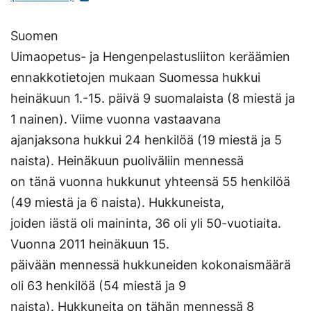
ulkoisella
Suomen
sivustolla.
Uimaopetus- ja Hengenpelastusliiton keräämien
Linkki
ennakkotietojen mukaan Suomessa hukkui
avautuu
heinäkuun 1.-15. päivä 9 suomalaista (8 miestä ja
uuteen
1 nainen). Viime vuonna vastaavana
välilehteen.)
ajanjaksona hukkui 24 henkilöä (19 miestä ja 5
naista). Heinäkuun puoliväliin mennessä
on tänä vuonna hukkunut yhteensä 55 henkilöä
(49 miestä ja 6 naista). Hukkuneista,
joiden iästä oli maininta, 36 oli yli 50-vuotiaita.
Vuonna 2011 heinäkuun 15.
päivään mennessä hukkuneiden kokonaismäärä
oli 63 henkilöä (54 miestä ja 9
naista). Hukkuneita on tähän mennessä 8