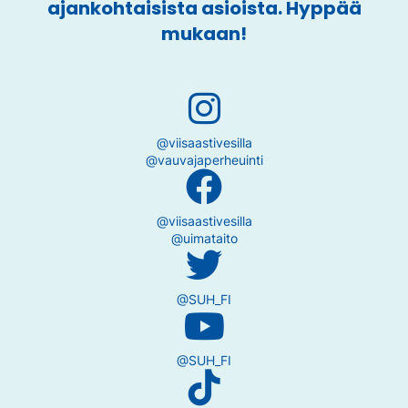
ajankohtaisista asioista. Hyppää
mukaan!
@viisaastivesilla
@vauvajaperheuinti
@viisaastivesilla
@uimataito
@SUH_FI
@SUH_FI