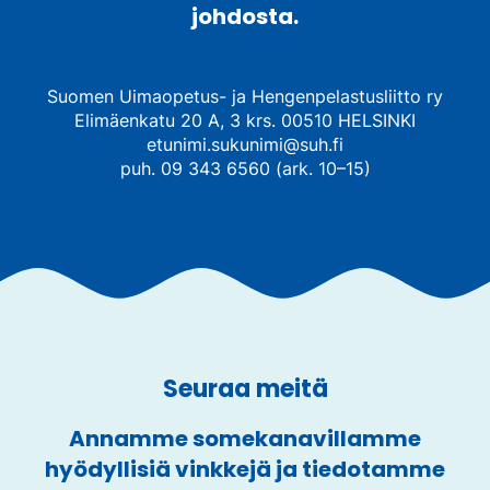
johdosta.
Suomen Uimaopetus- ja Hengenpelastusliitto ry
Elimäenkatu 20 A, 3 krs. 00510 HELSINKI
etunimi.sukunimi@suh.fi
puh. 09 343 6560 (ark. 10–15)
Seuraa meitä
Annamme somekanavillamme
hyödyllisiä vinkkejä ja tiedotamme