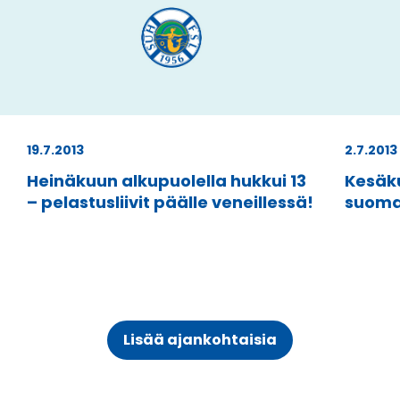
19.7.2013
2.7.2013
Heinäkuun alkupuolella hukkui 13
Kesäk
– pelastusliivit päälle veneillessä!
suoma
Lisää ajankohtaisia