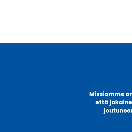
Missiomme on 
että jokain
joutunee