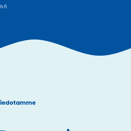
h.fi
 tiedotamme