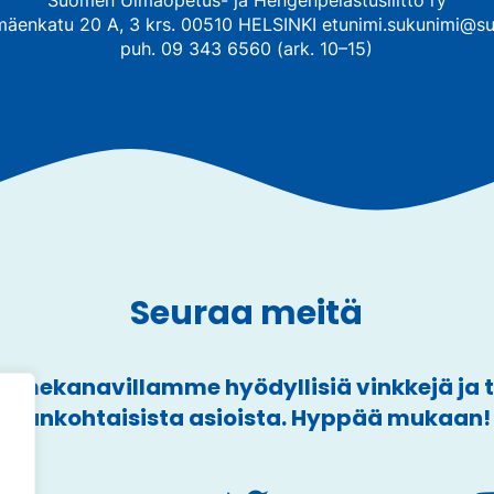
mäenkatu 20 A, 3 krs. 00510 HELSINKI etunimi.sukunimi@su
puh. 09 343 6560 (ark. 10–15)
Seuraa meitä
mekanavillamme hyödyllisiä vinkkejä ja
ajankohtaisista asioista. Hyppää mukaan!
a