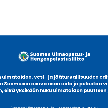
uimataidon, vesi- ja jääturvallisuuden edi
en Suomessa asuva osaa uida ja pelastaa 
n, eikä yksikään huku uimataidon puutteen 
Suomen Uimaopetus- ja Hengenpelastusliitto ry