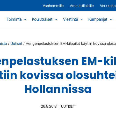
Vanhemmille
Ammattilaisille
Verkkok
Toiminta
Koulutukset
Viestintä
Kampanjat
ista
/
Uutiset
/
Hengenpelastuksen EM-kilpailut käytiin kovissa olosu
npelastuksen EM-kil
tiin kovissa olosuhte
Hollannissa
26.8.2013
UUTISET