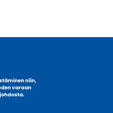
stäminen niin,
veden varaan
johdosta.