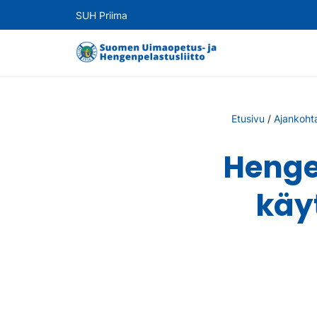
SUH Priima
Etusivu
/
Ajankohta
Henge
käy