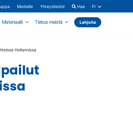
auppa
Medialle
Yhteystiedot
Hae
FI
Materiaalit
Tietoa meistä
Lahjoita
hteissa Hollannissa
pailut
issa