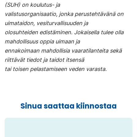
(SUH) on koulutus- ja
välilehteen.)
avautuu
uuteen
valistusorganisaatio, jonka perustehtävänä on
uuteen
välilehteen.)
uimataidon, vesiturvallisuuden ja
välilehteen.)
olosuhteiden edistäminen. Jokaisella tulee olla
mahdollisuus oppia uimaan ja
ennakoimaan mahdollisia vaaratilanteita sekä
riittävät tiedot ja taidot itsensä
tai toisen pelastamiseen veden varasta.
Sinua saattaa kiinnostaa