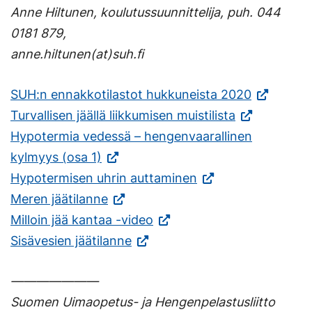
Anne Hiltunen, koulutussuunnittelija, puh. 044
0181 879,
anne.hiltunen(at)suh.fi
(Vieraile
SUH:n ennakkotilastot hukkuneista 2020
(Vieraile
ulkoisella
Turvallisen jäällä liikkumisen muistilista
ulkoisella
sivustolla.
Hypotermia vedessä – hengenvaarallinen
(Vieraile
sivustolla.
Linkki
kylmyys (osa 1)
ulkoisella
(Vieraile
Linkki
avautuu
Hypotermisen uhrin auttaminen
sivustolla.
(Vieraile
ulkoisella
avautuu
uuteen
Meren jäätilanne
Linkki
ulkoisella
(Vieraile
sivustolla.
uuteen
välilehteen
Milloin jää kantaa -video
avautuu
sivustolla.
(Vieraile
ulkoisella
Linkki
välilehteen.)
Sisävesien jäätilanne
uuteen
Linkki
ulkoisella
sivustolla.
avautuu
———————
välilehteen.)
avautuu
sivustolla.
Linkki
uuteen
Suomen Uimaopetus- ja Hengenpelastusliitto
uuteen
Linkki
avautuu
välilehteen.)