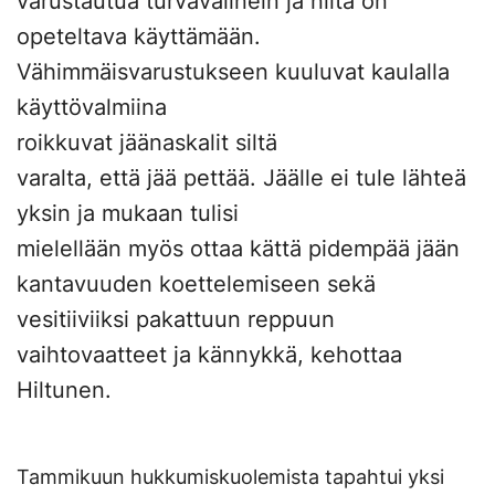
varustautua turvavälinein ja niitä on
opeteltava käyttämään.
Vähimmäisvarustukseen kuuluvat kaulalla
käyttövalmiina
roikkuvat jäänaskalit siltä
varalta, että jää pettää. Jäälle ei tule lähteä
yksin ja mukaan tulisi
mielellään myös ottaa kättä pidempää jään
kantavuuden koettelemiseen sekä
vesitiiviiksi pakattuun reppuun
vaihtovaatteet ja kännykkä, kehottaa
Hiltunen.
Tammikuun hukkumiskuolemista tapahtui yksi