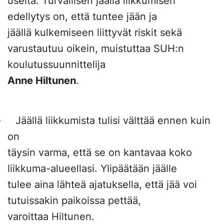
useita. Turvallisen jäällä liikkumisen
edellytys on, että tuntee jään ja
jäällä kulkemiseen liittyvät riskit sekä
varustautuu oikein, muistuttaa SUH:n
koulutussuunnittelija
Anne Hiltunen
.
– Jäällä liikkumista tulisi välttää ennen kuin
on
täysin varma, että se on kantavaa koko
liikkuma-alueellasi. Ylipäätään jäälle
tulee aina lähteä ajatuksella, että jää voi
tutuissakin paikoissa pettää,
varoittaa Hiltunen.