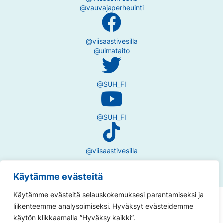
@vauvajaperheuinti
@viisaastivesilla
@uimataito
@SUH_FI
@SUH_FI
@viisaastivesilla
Käytämme evästeitä
Käytämme evästeitä selauskokemuksesi parantamiseksi ja
Tietosuojaseloste
liikenteemme analysoimiseksi. Hyväksyt evästeidemme
käytön klikkaamalla ”Hyväksy kaikki”.