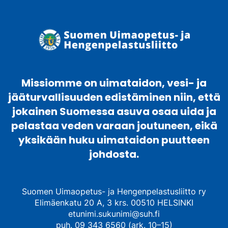
Missiomme on uimataidon, vesi- ja
jääturvallisuuden edistäminen niin, että
jokainen Suomessa asuva osaa uida ja
pelastaa veden varaan joutuneen, eikä
yksikään huku uimataidon puutteen
johdosta.
Suomen Uimaopetus- ja Hengenpelastusliitto ry
Elimäenkatu 20 A, 3 krs. 00510 HELSINKI
etunimi.sukunimi@suh.fi
puh. 09 343 6560 (ark. 10–15)