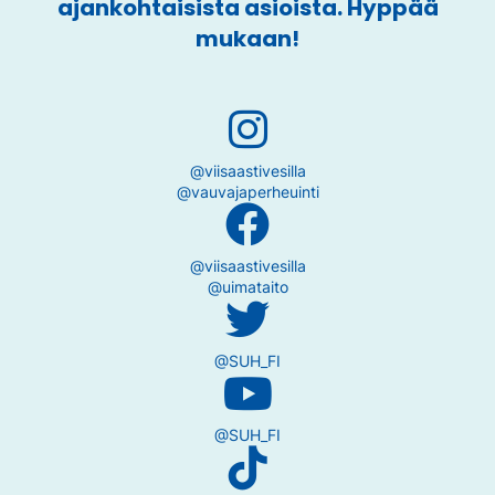
ajankohtaisista asioista. Hyppää
mukaan!
@viisaastivesilla
@vauvajaperheuinti
@viisaastivesilla
@uimataito
@SUH_FI
@SUH_FI