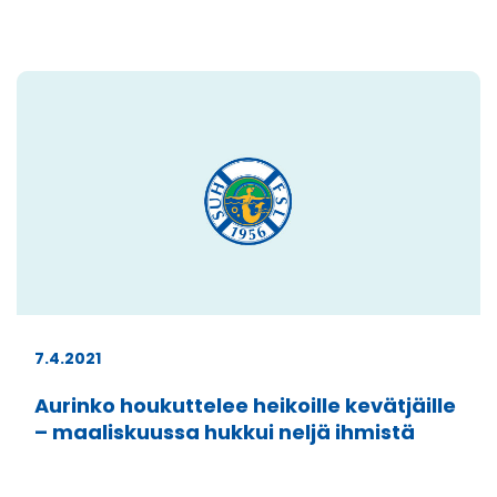
7.4.2021
Aurinko houkuttelee heikoille kevätjäille
– maaliskuussa hukkui neljä ihmistä