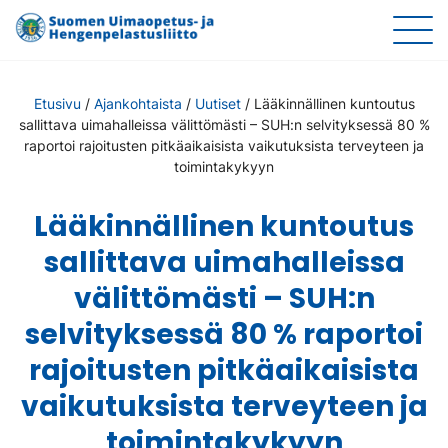
Etusivu
/
Ajankohtaista
/
Uutiset
/
Lääkinnällinen kuntoutus
sallittava uimahalleissa välittömästi – SUH:n selvityksessä 80 %
raportoi rajoitusten pitkäaikaisista vaikutuksista terveyteen ja
toimintakykyyn
Lääkinnällinen kuntoutus
sallittava uimahalleissa
välittömästi – SUH:n
selvityksessä 80 % raportoi
rajoitusten pitkäaikaisista
vaikutuksista terveyteen ja
toimintakykyyn