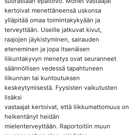
suorastaan epätoivo. Monet vastaajat
kertoivat menettäneensä uskonsa
ylläpitää omaa toimintakykyään ja
terveyttään. Useille jatkuvat kivut,
raajojen jäykistyminen, sairauden
eteneminen ja jopa itsenäisen
liikuntakyvyn menetys ovat seuranneet
säännöllisen vedessä tapahtuneen
liikunnan tai kuntoutuksen
keskeytymisestä. Fyysisten vaikutusten
lisäksi
vastaajat kertoivat, että liikkumattomuus on
heikentänyt heidän
mielenterveyttään. Raportoitiin muun