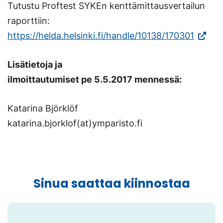
Tutustu Proftest SYKEn kenttämittausvertailun
raporttiin:
(Vierai
https://helda.helsinki.fi/handle/10138/170301
ulkoise
Lisätietoja ja
sivusto
ilmoittautumiset pe 5.5.2017 mennessä:
Linkki
avautu
Katarina Björklöf
uuteen
katarina.bjorklof(at)ymparisto.fi
välileh
Sinua saattaa kiinnostaa