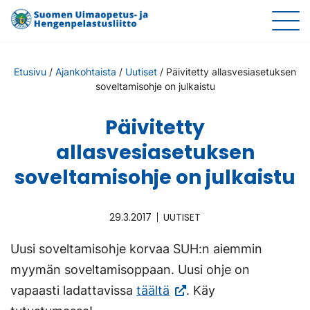
Etusivu
/
Ajankohtaista
/
Uutiset
/
Päivitetty allasvesiasetuksen
soveltamisohje on julkaistu
Päivitetty
allasvesiasetuksen
soveltamisohje on julkaistu
29.3.2017
UUTISET
Uusi soveltamisohje korvaa SUH:n aiemmin
myymän soveltamisoppaan. Uusi ohje on
(Vieraile
vapaasti ladattavissa
täältä
. Käy