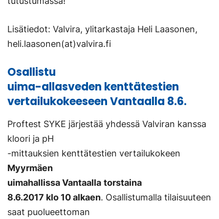
ulkoisella
tutustumassa!
sivustolla.
Lisätiedot: Valvira, ylitarkastaja Heli Laasonen,
Linkki
heli.laasonen(at)valvira.fi
avautuu
uuteen
Osallistu
välilehteen.)
uima-allasveden kenttätestien
vertailukokeeseen Vantaalla 8.6.
Proftest SYKE järjestää yhdessä Valviran kanssa
kloori ja pH
-mittauksien kenttätestien vertailukokeen
Myyrmäen
uimahallissa Vantaalla
torstaina
8.6.2017 klo 10 alkaen
. Osallistumalla tilaisuuteen
saat puolueettoman