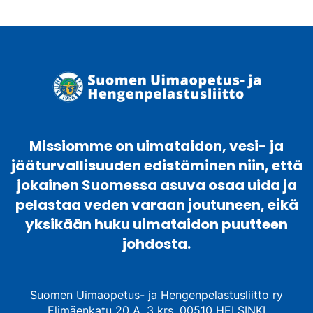
Missiomme on uimataidon, vesi- ja
jääturvallisuuden edistäminen niin, että
jokainen Suomessa asuva osaa uida ja
pelastaa veden varaan joutuneen, eikä
yksikään huku uimataidon puutteen
johdosta.
Suomen Uimaopetus- ja Hengenpelastusliitto ry
Elimäenkatu 20 A, 3 krs. 00510 HELSINKI