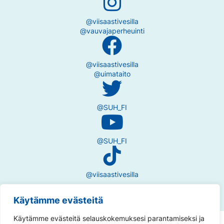
@viisaastivesilla
@vauvajaperheuinti
@viisaastivesilla
@uimataito
@SUH_FI
@SUH_FI
@viisaastivesilla
Käytämme evästeitä
Käytämme evästeitä selauskokemuksesi parantamiseksi ja