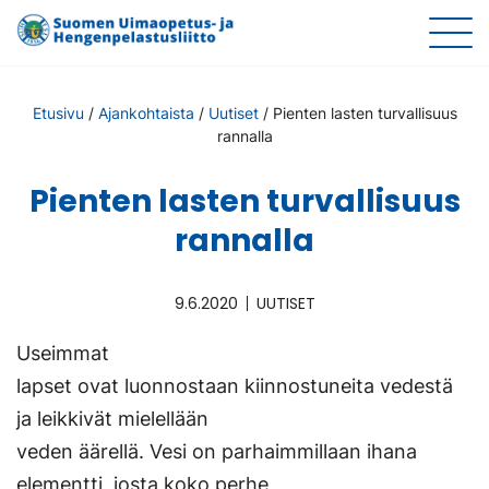
Etusivu
/
Ajankohtaista
/
Uutiset
/
Pienten lasten turvallisuus
rannalla
Pienten lasten turvallisuus
rannalla
9.6.2020
UUTISET
Useimmat
lapset ovat luonnostaan kiinnostuneita vedestä
ja leikkivät mielellään
veden äärellä. Vesi on parhaimmillaan ihana
elementti, josta koko perhe