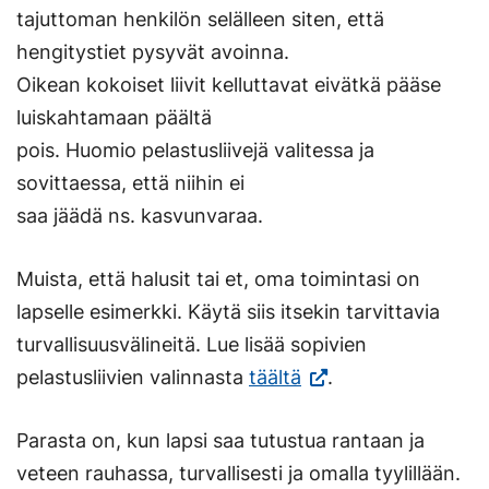
tajuttoman henkilön selälleen siten, että
hengitystiet pysyvät avoinna.
Oikean kokoiset liivit kelluttavat eivätkä pääse
luiskahtamaan päältä
pois. Huomio pelastusliivejä valitessa ja
sovittaessa, että niihin ei
saa jäädä ns. kasvunvaraa.
Muista, että halusit tai et, oma toimintasi on
lapselle esimerkki. Käytä siis itsekin tarvittavia
turvallisuusvälineitä. Lue lisää sopivien
(Vieraile
pelastusliivien valinnasta
täältä
.
ulkoisella
Parasta on, kun lapsi saa tutustua rantaan ja
sivustolla.
veteen rauhassa, turvallisesti ja omalla tyylillään.
Linkki