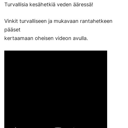
Turvallisia kesähetkiä veden ääressä!
avautuu
uuteen
Vinkit turvalliseen ja mukavaan rantahetkeen
välilehteen.)
pääset
kertaamaan oheisen videon avulla.