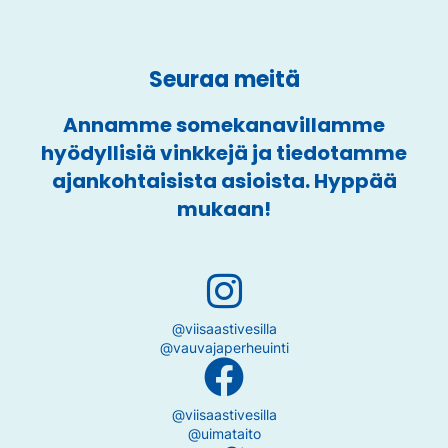
Seuraa meitä
Annamme somekanavillamme
hyödyllisiä vinkkejä ja tiedotamme
ajankohtaisista asioista. Hyppää
mukaan!
@viisaastivesilla
@vauvajaperheuinti
@viisaastivesilla
@uimataito