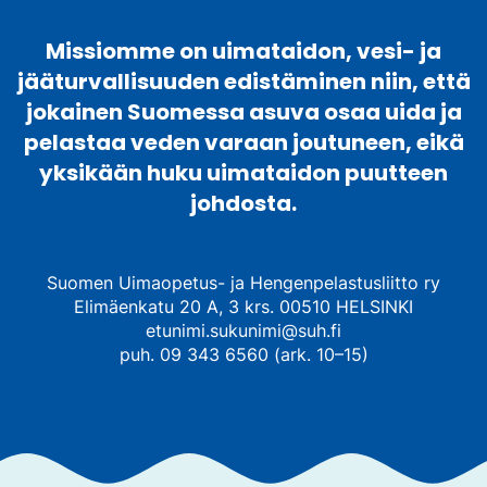
Missiomme on uimataidon, vesi- ja
jääturvallisuuden edistäminen niin, että
jokainen Suomessa asuva osaa uida ja
pelastaa veden varaan joutuneen, eikä
yksikään huku uimataidon puutteen
johdosta.
Suomen Uimaopetus- ja Hengenpelastusliitto ry
Elimäenkatu 20 A, 3 krs. 00510 HELSINKI
etunimi.sukunimi@suh.fi
puh. 09 343 6560 (ark. 10–15)