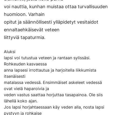
voi nauttia, kunhan muistaa ottaa turvallisuuden
huomioon. Varhain
opitut ja säännöllisesti ylläpidetyt vesitaidot
ennaltaehkäisevät veteen
liittyviä tapaturmia.
Aluksi
lapsi voi tutustua veteen ja rantaan sylissäsi.
Rohkeuden kasvaessa
anna lapsesi irrottautua ja harjoitella liikkumista
itsenäisesti
matalassa vedessä. Ensimmäiset askeleet vedessä
ovat vielä haparoivia ja
veden vastus saattaa horjuttaa tasapainoa. Ole siis
lähellä koko ajan.
Jos lapsi horjahtaessaan käy veden alla, nosta lapsi
pystyyn ja rohkaise