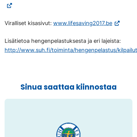
(Vieraile
uuteen
ulkoisella
välileh
(Vieraile
Viralliset kisasivut:
www.lifesaving2017.be
sivustolla.
ulkoisella
Linkki
Lisätietoa hengenpelastuksesta ja eri lajeista:
sivustolla
avautuu
http://www.suh.fi/toiminta/hengenpelastus/kilpailu
Linkki
uuteen
avautuu
välilehteen.)
uuteen
välilehtee
Sinua saattaa kiinnostaa