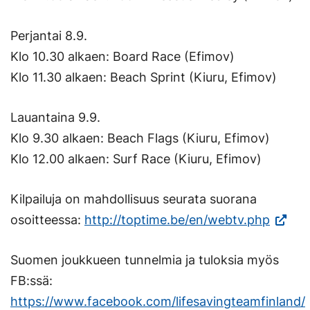
Perjantai 8.9.
Klo 10.30 alkaen: Board Race (Efimov)
Klo 11.30 alkaen: Beach Sprint (Kiuru, Efimov)
Lauantaina 9.9.
Klo 9.30 alkaen: Beach Flags (Kiuru, Efimov)
Klo 12.00 alkaen: Surf Race (Kiuru, Efimov)
Kilpailuja on mahdollisuus seurata suorana
(Vierai
osoitteessa:
http://toptime.be/en/webtv.php
ulkoise
Suomen joukkueen tunnelmia ja tuloksia myös
sivusto
FB:ssä:
Linkki
https://www.facebook.com/lifesavingteamfinland/
avautu