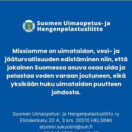
Missiomme on uimataidon, vesi- ja
jääturvallisuuden edistäminen niin, että
jokainen Suomessa asuva osaa uida ja
pelastaa veden varaan joutuneen, eikä
yksikään huku uimataidon puutteen
johdosta.
Suomen Uimaopetus- ja Hengenpelastusliitto ry
Elimäenkatu 20 A, 3 krs. 00510 HELSINKI
etunimi.sukunimi@suh.fi