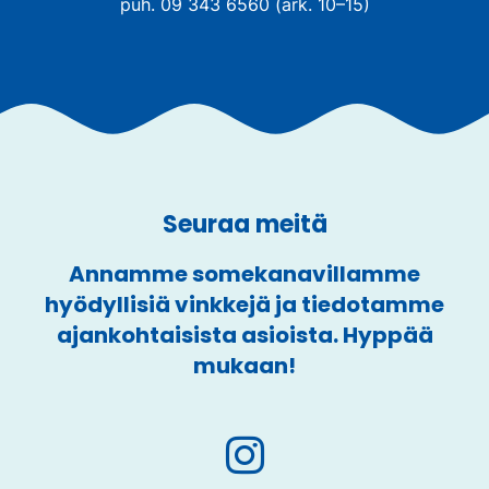
puh. 09 343 6560 (ark. 10–15)
Seuraa meitä
Annamme somekanavillamme
hyödyllisiä vinkkejä ja tiedotamme
ajankohtaisista asioista. Hyppää
mukaan!