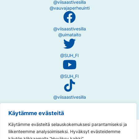
@viisaastivesilla
@vauvajaperheuinti
@viisaastivesilla
@uimataito
@SUH_FI
@SUH_FI
@viisaastivesilla
Käytämme evästeitä
Käytämme evästeitä selauskokemuksesi parantamiseksi ja
Tietosuojaseloste
liikenteemme analysoimiseksi. Hyväksyt evästeidemme
käytön klikkaamalla ”Hyväksy kaikki”.