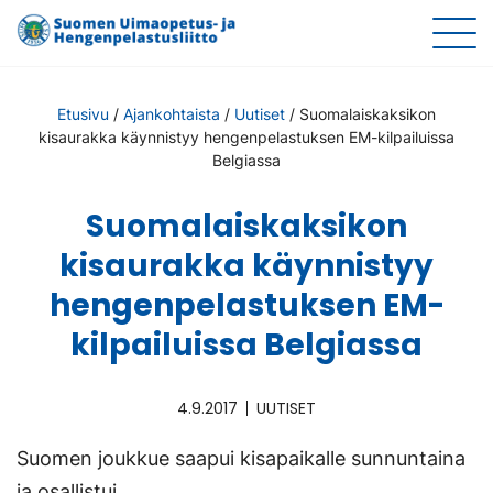
Etusivu
/
Ajankohtaista
/
Uutiset
/
Suomalaiskaksikon
kisaurakka käynnistyy hengenpelastuksen EM-kilpailuissa
Belgiassa
Suomalaiskaksikon
kisaurakka käynnistyy
hengenpelastuksen EM-
kilpailuissa Belgiassa
4.9.2017
UUTISET
Suomen joukkue saapui kisapaikalle sunnuntaina
ja osallistui