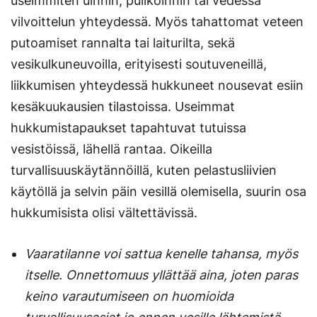
useimmiten uinnin, pulikoinnin tai vedessä
vilvoittelun yhteydessä. Myös tahattomat veteen
putoamiset rannalta tai laiturilta, sekä
vesikulkuneuvoilla, erityisesti soutuveneillä,
liikkumisen yhteydessä hukkuneet nousevat esiin
kesäkuukausien tilastoissa. Useimmat
hukkumistapaukset tapahtuvat tutuissa
vesistöissä, lähellä rantaa. Oikeilla
turvallisuuskäytännöillä, kuten pelastusliivien
käytöllä ja selvin päin vesillä olemisella, suurin osa
hukkumisista olisi vältettävissä.
Vaaratilanne voi sattua kenelle tahansa, myös
itselle. Onnettomuus yllättää aina, joten paras
keino varautumiseen on huomioida