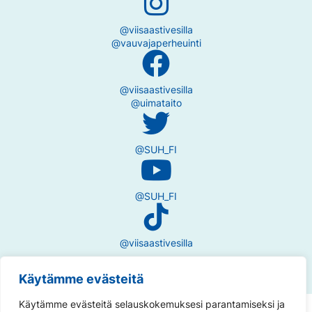
@viisaastivesilla
@vauvajaperheuinti
@viisaastivesilla
@uimataito
@SUH_FI
@SUH_FI
@viisaastivesilla
Käytämme evästeitä
Käytämme evästeitä selauskokemuksesi parantamiseksi ja