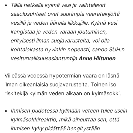
Tällä hetkellä kylmä vesi ja vaihtelevat
sääolosuhteet ovat suurimpia vaaratekijöitä
vesillä ja veden äärellä liikkujille. Kylmä vesi
kangistaa ja veden varaan joutuminen,
erityisesti ilman suojavarusteita, voi olla
kohtalokasta hyvinkin nopeasti, sanoo SUH:n
vesiturvallisuusasiantuntija
Anne Hiltunen
.
Viileässä vedessä hypotermian vaara on läsnä
ilman oikeanlaisia suojavarusteita. Toinen iso
riskitekijä kylmän veden aikaan on kylmäsokki.
Ihmisen pudotessa kylmään veteen tulee usein
kylmäsokkireaktio, mikä aiheuttaa sen, että
ihmisen kyky pidättää hengitystään