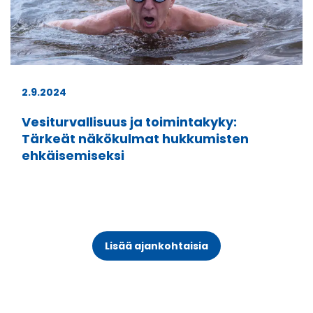
2.9.2024
Vesiturvallisuus ja toimintakyky:
Tärkeät näkökulmat hukkumisten
ehkäisemiseksi
Lisää ajankohtaisia