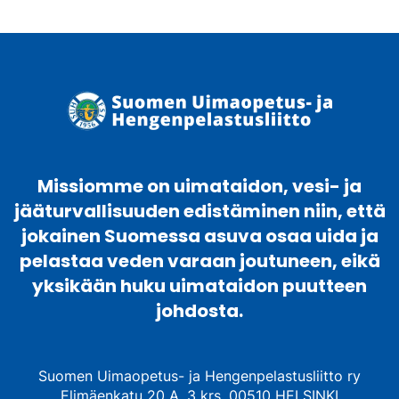
Missiomme on uimataidon, vesi- ja
jääturvallisuuden edistäminen niin, että
jokainen Suomessa asuva osaa uida ja
pelastaa veden varaan joutuneen, eikä
yksikään huku uimataidon puutteen
johdosta.
Suomen Uimaopetus- ja Hengenpelastusliitto ry
Elimäenkatu 20 A, 3 krs. 00510 HELSINKI