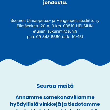
johdosta.
Suomen Uimaopetus- ja Hengenpelastusliitto ry
Elimäenkatu 20 A, 3 krs. 00510 HELSINKI
etunimi.sukunimi@suh.fi
puh. 09 343 6560 (ark. 10–15)
Seuraa meitä
Annamme somekanavillamme
hyödyllisiä vinkkejä ja tiedotamme