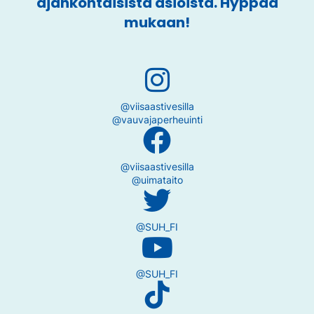
ajankohtaisista asioista. Hyppää
mukaan!
@viisaastivesilla
@vauvajaperheuinti
@viisaastivesilla
@uimataito
@SUH_FI
@SUH_FI