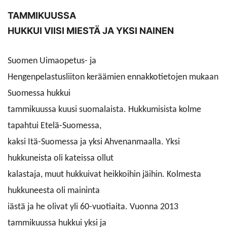
u
TAMMIKUUSSA
vä
HUKKUI VIISI MIESTÄ JA YKSI NAINEN
Suomen Uimaopetus- ja
Hengenpelastusliiton keräämien ennakkotietojen mukaan
Suomessa hukkui
tammikuussa kuusi suomalaista. Hukkumisista kolme
tapahtui Etelä-Suomessa,
kaksi Itä-Suomessa ja yksi Ahvenanmaalla. Yksi
hukkuneista oli kateissa ollut
kalastaja, muut hukkuivat heikkoihin jäihin. Kolmesta
hukkuneesta oli maininta
iästä ja he olivat yli 60-vuotiaita. Vuonna 2013
tammikuussa hukkui yksi ja