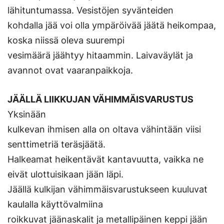
lähituntumassa. Vesistöjen syvänteiden
kohdalla jää voi olla ympäröivää jäätä heikompaa,
koska niissä oleva suurempi
vesimäärä jäähtyy hitaammin. Laivaväylät ja
avannot ovat vaaranpaikkoja.
JÄÄLLÄ LIIKKUJAN VÄHIMMÄISVARUSTUS
Yksinään
kulkevan ihmisen alla on oltava vähintään viisi
senttimetriä teräsjäätä.
Halkeamat heikentävät kantavuutta, vaikka ne
eivät ulottuisikaan jään läpi.
Jäällä kulkijan vähimmäisvarustukseen kuuluvat
kaulalla käyttövalmiina
roikkuvat jäänaskalit ja metallipäinen keppi jään