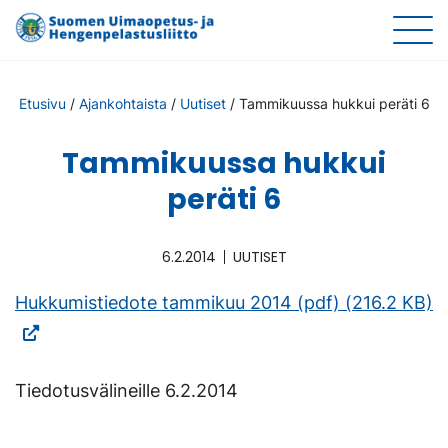
Etusivu
/
Ajankohtaista
/
Uutiset
/
Tammikuussa hukkui peräti 6
Tammikuussa hukkui
peräti 6
6.2.2014
UUTISET
(V
Hukkumistiedote tammikuu 2014 (pdf) (216.2 KB)
ul
si
Tiedotusvälineille 6.2.2014
L
a