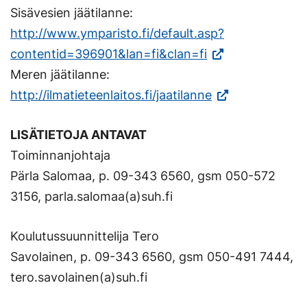
Sisävesien jäätilanne:
http://www.ymparisto.fi/default.asp?
(Vieraile
contentid=396901&lan=fi&clan=fi
ulkoisella
Meren jäätilanne:
sivustolla.
(Vieraile
http://ilmatieteenlaitos.fi/jaatilanne
Linkki
ulkoisella
LISÄTIETOJA ANTAVAT
avautuu
sivustolla.
Toiminnanjohtaja
uuteen
Linkki
Pärla Salomaa, p. 09-343 6560, gsm 050-572
välilehteen.)
avautuu
3156, parla.salomaa(a)suh.fi
uuteen
välilehteen.)
Koulutussuunnittelija Tero
Savolainen, p. 09-343 6560, gsm 050-491 7444,
tero.savolainen(a)suh.fi