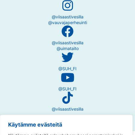
@viisaastivesilla
@vauvajaperheuinti
@viisaastivesilla
@uimataito
@SUH_FI
@SUH_FI
@viisaastivesilla
Käytämme evästeitä