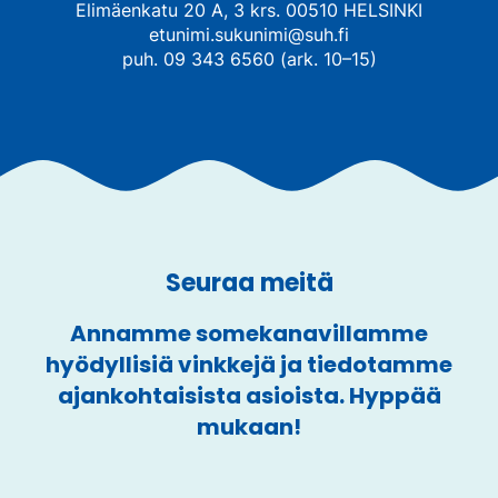
Elimäenkatu 20 A, 3 krs. 00510 HELSINKI
etunimi.sukunimi@suh.fi
puh. 09 343 6560 (ark. 10–15)
Seuraa meitä
Annamme somekanavillamme
hyödyllisiä vinkkejä ja tiedotamme
ajankohtaisista asioista. Hyppää
mukaan!