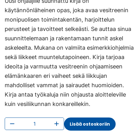
Uusi ohjaajille suunnattu kirja on
käytännönläheinen opas, joka avaa vesitreenin
monipuolisen toimintakentän, harjoittelun
perusteet ja tavoitteet selkeästi. Se auttaa sinua
suunnittelemaan ja rakentamaan tunnit askel
askeleelta. Mukana on valmiita esimerkkiohjelmia
sekä liikkeet muuntelutapoineen. Kirja tarjoaa
ideoita ja varmuutta vesitreenin ohjaamiseen
elämänkaaren eri vaiheet sekä liikkujan
mahdolliset vammat ja sairaudet huomioiden.
Kirja antaa työkaluja niin ohjausta aloitteleville
kuin vesiliikunnan konkareillekin.
Elinvoimaa
Lisää ostoskoriin
vedestä
Vesitreenillä