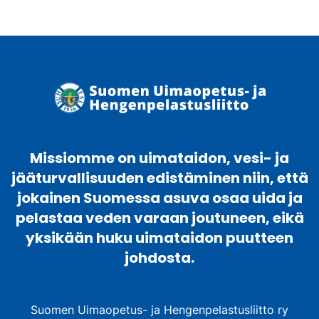
-
kirja
määrä
Missiomme on uimataidon, vesi- ja
jääturvallisuuden edistäminen niin, että
jokainen Suomessa asuva osaa uida ja
pelastaa veden varaan joutuneen, eikä
yksikään huku uimataidon puutteen
johdosta.
Suomen Uimaopetus- ja Hengenpelastusliitto ry