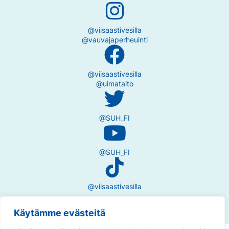
@viisaastivesilla
@vauvajaperheuinti
@viisaastivesilla
@uimataito
@SUH_FI
@SUH_FI
@viisaastivesilla
Käytämme evästeitä