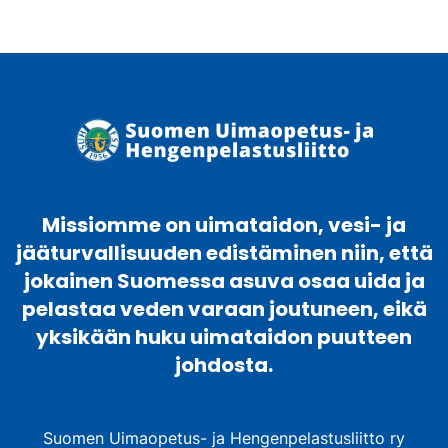
puuhapaketti
määrä
Missiomme on uimataidon, vesi- ja
jääturvallisuuden edistäminen niin, että
jokainen Suomessa asuva osaa uida ja
pelastaa veden varaan joutuneen, eikä
yksikään huku uimataidon puutteen
johdosta.
Suomen Uimaopetus- ja Hengenpelastusliitto ry