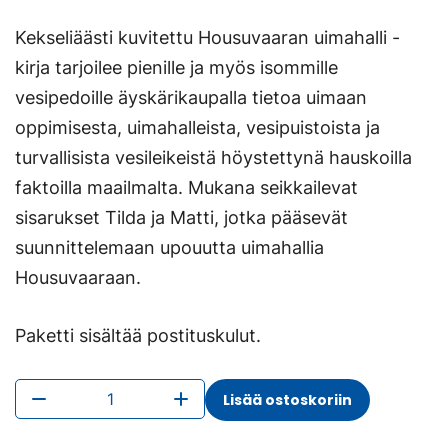
Kekseliäästi kuvitettu Housuvaaran uimahalli -
kirja tarjoilee pienille ja myös isommille
vesipedoille äyskärikaupalla tietoa uimaan
oppimisesta, uimahalleista, vesipuistoista ja
turvallisista vesileikeistä höystettynä hauskoilla
faktoilla maailmalta. Mukana seikkailevat
sisarukset Tilda ja Matti, jotka pääsevät
suunnittelemaan upouutta uimahallia
Housuvaaraan.
Paketti sisältää postituskulut.
Housuvaaran
Lisää ostoskoriin
uimahalli
-