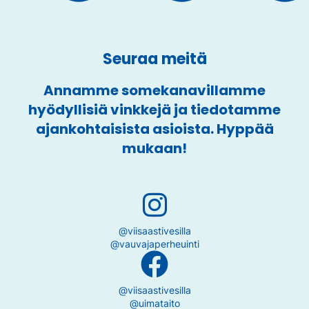
Seuraa meitä
Annamme somekanavillamme
hyödyllisiä vinkkejä ja tiedotamme
ajankohtaisista asioista. Hyppää
mukaan!
@viisaastivesilla
@vauvajaperheuinti
@viisaastivesilla
@uimataito