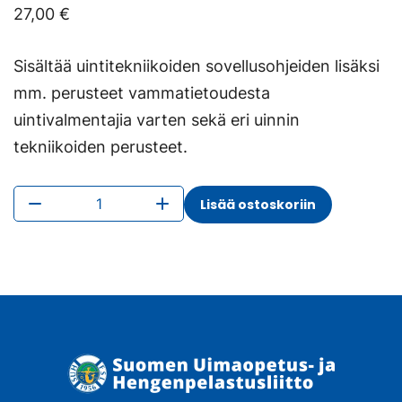
27,00
€
Sisältää uintitekniikoiden sovellusohjeiden lisäksi
mm. perusteet vammatietoudesta
uintivalmentajia varten sekä eri uinnin
tekniikoiden perusteet.
Soveltavan
Lisää ostoskoriin
uintitekniikan
opas
määrä