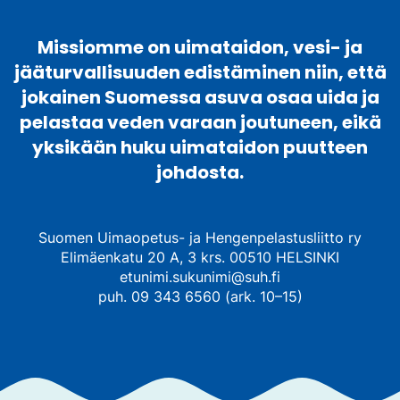
Missiomme on uimataidon, vesi- ja
jääturvallisuuden edistäminen niin, että
jokainen Suomessa asuva osaa uida ja
pelastaa veden varaan joutuneen, eikä
yksikään huku uimataidon puutteen
johdosta.
Suomen Uimaopetus- ja Hengenpelastusliitto ry
Elimäenkatu 20 A, 3 krs. 00510 HELSINKI
etunimi.sukunimi@suh.fi
puh. 09 343 6560 (ark. 10–15)