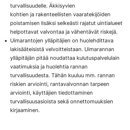
turvallisuudelle. Äkkisyvien
kohtien ja rakenteellisten vaaratekijöiden
poistamisen lisäksi selkeästi rajatut uintialueet
helpottavat valvontaa ja vähentävät riskejä.
Uimarantojen ylläpitäjien on huolehdittava
lakisääteisistä velvoitteistaan. Uimarannan
ylläpitäjän pitää noudattaa kulutuspalvelulain
vaatimuksia ja huolehtia rannan
turvallisuudesta. Tähän kuuluu mm. rannan
riskien arviointi, rantavalvonnan tarpeen
arviointi, käyttäjien tiedottaminen
turvallisuusasioista sekä onnettomuuksien
kirjaaminen.