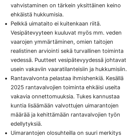
vahvistaminen on tärkein yksittäinen keino
ehkäistä hukkumisia.
Pelkkä uimataito ei kuitenkaan riitä.
Vesipätevyyteen kuuluvat myös mm. veden
vaarojen ymmärtäminen, omien taitojen
realistinen arviointi sekä turvallinen toiminta
vedessä. Puutteet vesipätevyydessä johtavat
usein vakaviin vaaratilanteisiin ja hukkumisiin.
Rantavalvonta pelastaa ihmishenkiä. Kesällä
2025 rantavalvojien toiminta ehkäisi useita
vakavia onnettomuuksia. Tukes kannustaa
kuntia lisäämään valvottujen uimarantojen
määrää ja kehittämään rantavalvojien työn
edellytyksiä.
Uimarantojen olosuhteilla on suuri merkitys