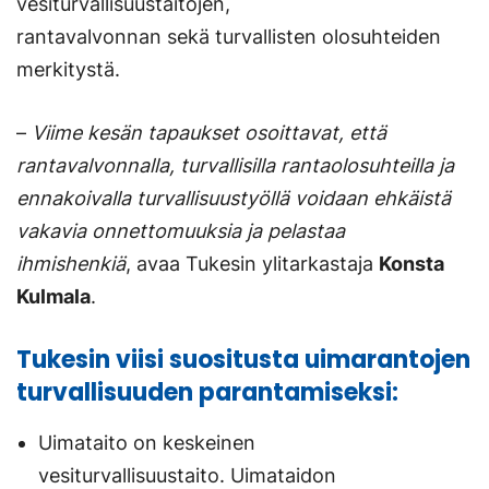
vesiturvallisuustaitojen,
rantavalvonnan sekä turvallisten olosuhteiden
merkitystä.
–
Viime kesän tapaukset osoittavat, että
rantavalvonnalla, turvallisilla rantaolosuhteilla ja
ennakoivalla turvallisuustyöllä voidaan ehkäistä
vakavia onnettomuuksia ja pelastaa
ihmishenkiä
, avaa Tukesin ylitarkastaja
Konsta
Kulmala
.
Tukesin viisi suositusta uimarantojen
turvallisuuden parantamiseksi:
Uimataito on keskeinen
vesiturvallisuustaito. Uimataidon