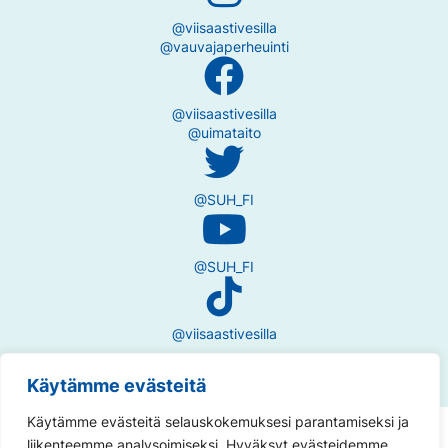
@viisaastivesilla
@vauvajaperheuinti
@viisaastivesilla
@uimataito
@SUH_FI
@SUH_FI
@viisaastivesilla
Käytämme evästeitä
Käytämme evästeitä selauskokemuksesi parantamiseksi ja
Tietosuojaseloste
liikenteemme analysoimiseksi. Hyväksyt evästeidemme