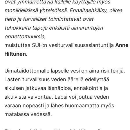
ovat ymmärrettäviä kaikille käyttäjille myös
monikielisissä yhteisöissä. Ennaltaehkäisy, oikea
tieto ja turvalliset toimintatavat ovat
tehokkaita tapoja ehkäistä uimarantojen
onnettomuuksia
,
muistuttaa SUH:n vesiturvallisuusasiantuntija
Anne
Hiltunen
.
Uimataidottomalle lapselle vesi on aina riskitekijä.
Lasten turvallisuus veden äärellä edellyttää
aikuisen jatkuvaa läsnäoloa, ennakointia ja
aktiivista valvontaa. Lapsi voi joutua veden
varaan nopeasti ja lähes huomaamatta myös
matalassa vedessä.