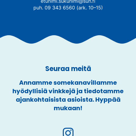
etunimi.sukunimi@suh.fi
puh. 09 343 6560 (ark. 10–15)
Seuraa meitä
Annamme somekanavillamme
hyödyllisiä vinkkejä ja tiedotamme
ajankohtaisista asioista. Hyppää
mukaan!