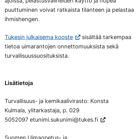
ajoissa, pelastusvälineiden käyttö ja nopea
puuttuminen voivat ratkaista tilanteen ja pelastaa
ihmishengen.
(Vieraile
Tukesin julkaisema kooste
sisältää tarkempaa
ulkoisella
tietoa uimarantojen onnettomuuksista sekä
sivustolla.
turvallisuussuosituksista.
Linkki
avautuu
Lisätietoja
uuteen
välilehteen.)
Turvallisuus- ja kemikaalivirasto: Konsta
Kulmala, ylitarkastaja, p. 029
5052097
etunimi.sukunimi@tukes.fi
Suomen Uimaopetus- ja