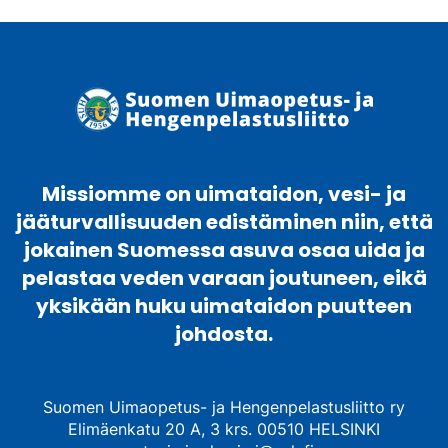
Missiomme on uimataidon, vesi- ja
jääturvallisuuden edistäminen niin, että
jokainen Suomessa asuva osaa uida ja
pelastaa veden varaan joutuneen, eikä
yksikään huku uimataidon puutteen
johdosta.
Suomen Uimaopetus- ja Hengenpelastusliitto ry
Elimäenkatu 20 A, 3 krs. 00510 HELSINKI