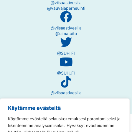
@viisaastivesilla
@vauvajaperheuinti
@viisaastivesilla
@uimataito
@SUH_FI
@SUH_FI
@viisaastivesilla
Käytämme evästeitä
Käytämme evästeitä selauskokemuksesi parantamiseksi ja
Tietosuojaseloste
liikenteemme analysoimiseksi. Hyväksyt evästeidemme