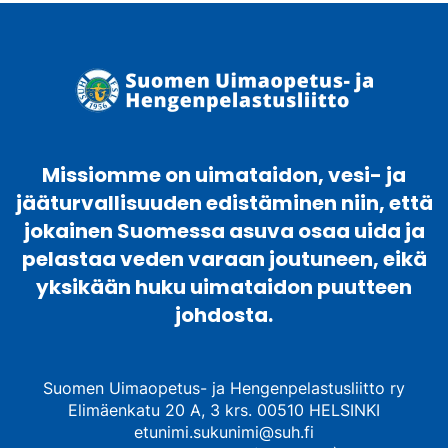
Missiomme on uimataidon, vesi- ja
jääturvallisuuden edistäminen niin, että
jokainen Suomessa asuva osaa uida ja
pelastaa veden varaan joutuneen, eikä
yksikään huku uimataidon puutteen
johdosta.
Suomen Uimaopetus- ja Hengenpelastusliitto ry
Elimäenkatu 20 A, 3 krs. 00510 HELSINKI
etunimi.sukunimi@suh.fi