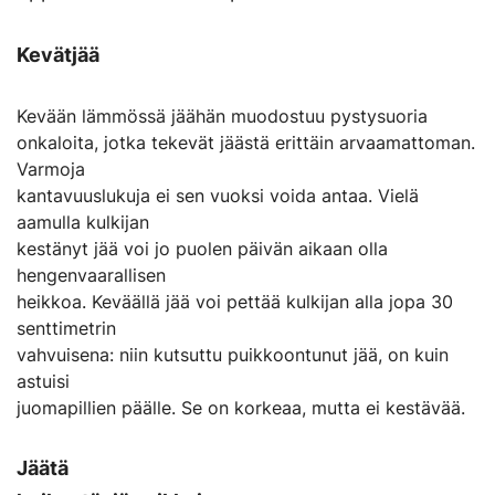
Kevätjää
Kevään lämmössä jäähän muodostuu pystysuoria
onkaloita, jotka tekevät jäästä erittäin arvaamattoman.
Varmoja
kantavuuslukuja ei sen vuoksi voida antaa. Vielä
aamulla kulkijan
kestänyt jää voi jo puolen päivän aikaan olla
hengenvaarallisen
heikkoa. Keväällä jää voi pettää kulkijan alla jopa 30
senttimetrin
vahvuisena: niin kutsuttu puikkoontunut jää, on kuin
astuisi
juomapillien päälle. Se on korkeaa, mutta ei kestävää.
Jäätä