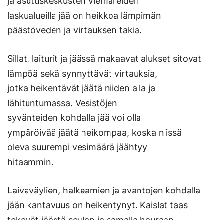
ja asutuskeskusten viemäreiden
laskualueilla jää on heikkoa lämpimän
päästöveden ja virtauksen takia.
Sillat, laiturit ja jäässä makaavat alukset sitovat
lämpöä sekä synnyttävät virtauksia,
jotka heikentävät jäätä niiden alla ja
lähituntumassa. Vesistöjen
syvänteiden kohdalla jää voi olla
ympäröivää jäätä heikompaa, koska niissä
oleva suurempi vesimäärä jäähtyy
hitaammin.
Laivaväylien, halkeamien ja avantojen kohdalla
jään kantavuus on heikentynyt. Kaislat taas
tekevät jäästä seulan ja samalla hauraan.