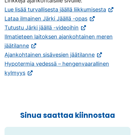
Linkkejä ajankohtaisille sivuille:
(Vieraile
Lue lisää turvallisesta jäällä liikkumisesta
(Vieraile
ulkoisella
Lataa ilmainen Järki Jäällä -opas
(Vieraile
ulkoisella
sivustolla.
Tutustu Järki jäällä -videoihin
ulkoisella
sivustolla.
Linkki
Ilmatieteen laitoksen ajankohtainen meren
(Vieraile
sivustolla.
Linkki
avautuu
jäätilanne
ulkoisella
Linkki
avautuu
(Vieraile
uuteen
Ajankohtainen sisävesien jäätilanne
sivustolla.
avautuu
uuteen
ulkoisella
välilehteen.
Hypotermia vedessä – hengenvaarallinen
(Vieraile
Linkki
uuteen
välilehteen.)
sivustolla.
kylmyys
ulkoisella
avautuu
välilehteen.)
Linkki
sivustolla.
uuteen
avautuu
Linkki
välilehteen.)
uuteen
avautuu
välilehteen.)
Sinua saattaa kiinnostaa
uuteen
välilehteen.)