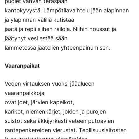
puolet vahvan teräsjään
kantokyvystä. Lämpötilavaihtelu jään alapinnan
ja yläpinnan välillä kutistaa
jäätä ja repii siihen railoja. Niihin noussut ja
jäätynyt vesi estää sään
lämmetessä jäätelien yhteenpainumisen.
Vaaranpaikat
Veden virtauksen vuoksi jääalueen
vaaranpaikkoja
ovat joet, järvien kapeikot,
karikot, niemenkärjet, jokien ja purojen
suistot sekä äkkijyrkästi veteen putoavien
rantapenkereiden vierustat. Teollisuuslaitosten