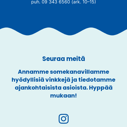
puh. 09 343 6560 (ark. 10–15)
Seuraa meitä
Annamme somekanavillamme
hyödyllisiä vinkkejä ja tiedotamme
ajankohtaisista asioista. Hyppää
mukaan!