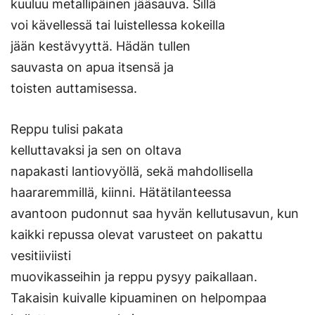
kuuluu metallipäinen jääsauva. Sillä
voi kävellessä tai luistellessa kokeilla
jään kestävyyttä. Hädän tullen
sauvasta on apua itsensä ja
toisten auttamisessa.
Reppu tulisi pakata
kelluttavaksi ja sen on oltava
napakasti lantiovyöllä, sekä mahdollisella
haararemmillä, kiinni. Hätätilanteessa
avantoon pudonnut saa hyvän kellutusavun, kun
kaikki repussa olevat varusteet on pakattu
vesitiiviisti
muovikasseihin ja reppu pysyy paikallaan.
Takaisin kuivalle kipuaminen on helpompaa