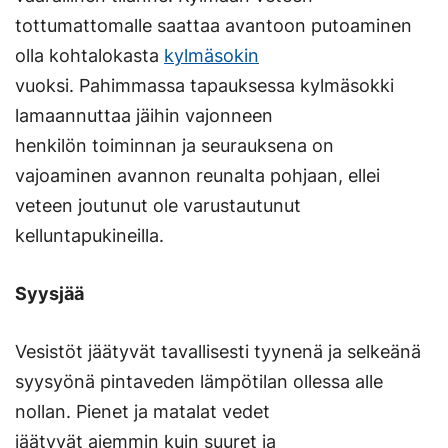
tottumattomalle saattaa avantoon putoaminen
olla kohtalokasta
kylmäsokin
vuoksi. Pahimmassa tapauksessa kylmäsokki
lamaannuttaa jäihin vajonneen
henkilön toiminnan ja seurauksena on
vajoaminen avannon reunalta pohjaan, ellei
veteen joutunut ole varustautunut
kelluntapukineilla.
Syysjää
Vesistöt jäätyvät tavallisesti tyynenä ja selkeänä
syysyönä pintaveden lämpötilan ollessa alle
nollan. Pienet ja matalat vedet
jäätyvät aiemmin kuin suuret ja