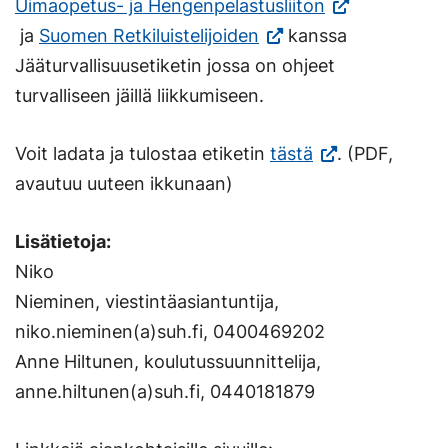
Uimaopetus- ja Hengenpelastusliiton
(Vieraile
ja
Suomen Retkiluistelijoiden
kanssa
ulkoisella
Jääturvallisuusetiketin jossa on ohjeet
sivustolla.
turvalliseen jäillä liikkumiseen.
Linkki
(Vieraile
Voit ladata ja tulostaa etiketin
tästä
. (PDF,
avautuu
ulkoisella
avautuu uuteen ikkunaan)
uuteen
sivustolla.
välilehteen.)
Lisätietoja:
Linkki
Niko
avautuu
Nieminen, viestintäasiantuntija,
uuteen
niko.nieminen(a)suh.fi, 0400469202
välilehteen.)
Anne Hiltunen, koulutussuunnittelija,
anne.hiltunen(a)suh.fi, 0440181879