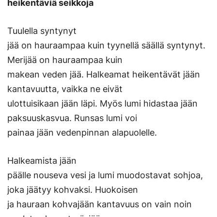
heikentäviä seikkoja
Tuulella syntynyt
jää on hauraampaa kuin tyynellä säällä syntynyt.
Merijää on hauraampaa kuin
makean veden jää. Halkeamat heikentävät jään
kantavuutta, vaikka ne eivät
ulottuisikaan jään läpi. Myös lumi hidastaa jään
paksuuskasvua. Runsas lumi voi
painaa jään vedenpinnan alapuolelle.
Halkeamista jään
päälle nouseva vesi ja lumi muodostavat sohjoa,
joka jäätyy kohvaksi. Huokoisen
ja hauraan kohvajään kantavuus on vain noin