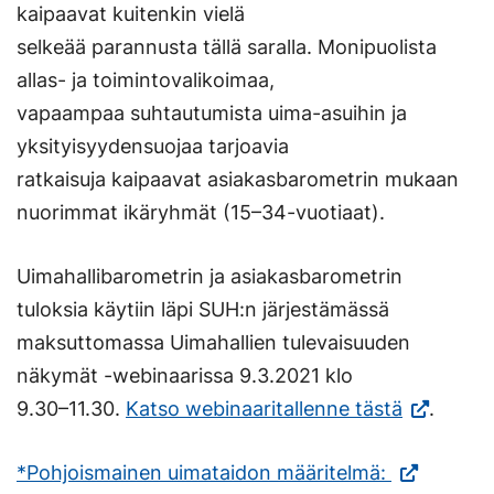
kaipaavat kuitenkin vielä
selkeää parannusta tällä saralla. Monipuolista
allas- ja toimintovalikoimaa,
vapaampaa suhtautumista uima-asuihin ja
yksityisyydensuojaa tarjoavia
ratkaisuja kaipaavat asiakasbarometrin mukaan
nuorimmat ikäryhmät (15–34-vuotiaat).
Uimahallibarometrin ja asiakasbarometrin
tuloksia käytiin läpi SUH:n järjestämässä
maksuttomassa Uimahallien tulevaisuuden
näkymät -webinaarissa 9.3.2021 klo
(Vieraile
9.30–11.30.
Katso webinaaritallenne tästä
.
ulkoisella
(Vieraile
*Pohjoismainen uimataidon määritelmä:
sivustolla.