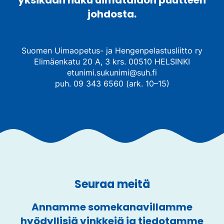
yksikään huku uimataidon puutteen
johdosta.
Suomen Uimaopetus- ja Hengenpelastusliitto ry
Elimäenkatu 20 A, 3 krs. 00510 HELSINKI
etunimi.sukunimi@suh.fi
puh. 09 343 6560 (ark. 10–15)
Seuraa meitä
Annamme somekanavillamme
hyödyllisiä vinkkejä ja tiedotamme