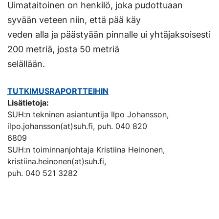
ulkoisella
Uimataitoinen on henkilö, joka pudottuaan
Linkki
sivustolla.
syvään veteen niin, että pää käy
avautuu
Linkki
veden alla ja päästyään pinnalle ui yhtäjaksoisesti
uuteen
avautuu
200 metriä, josta 50 metriä
välilehtee
uuteen
selällään.
välilehteen
TUTKIMUSRAPORTTEIHIN
Lisätietoja:
SUH:n tekninen asiantuntija Ilpo Johansson,
ilpo.johansson(at)suh.fi, puh. 040 820
6809
SUH:n toiminnanjohtaja Kristiina Heinonen,
kristiina.heinonen(at)suh.fi,
puh. 040 521 3282