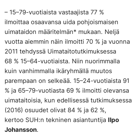
– 15–79-vuotiaista vastaajista 77 %
ilmoittaa osaavansa uida pohjoismaisen
uimataidon määritelmän* mukaan. Neljä
vuotta aiemmin näin ilmoitti 70 % ja vuonna
2011 tehdyssä Uimataitotutkimuksessa
68 % 15–64-vuotiaista. Niin nuorimmalla
kuin vanhimmalla ikäryhmällä muutos
parempaan on selkeää. 15–24-vuotiaista 91
% ja 65–79-vuotiasta 69 % ilmoitti olevansa
uimataitoisia, kun edellisessä tutkimuksessa
(2016) osuudet olivat 84 % ja 62 %,
kertoo SUH:n tekninen asiantuntija
Ilpo
Johansson
.