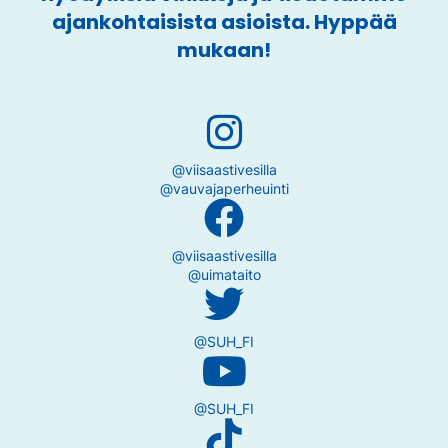
ajankohtaisista asioista. Hyppää
mukaan!
@viisaastivesilla
@vauvajaperheuinti
@viisaastivesilla
@uimataito
@SUH_FI
@SUH_FI