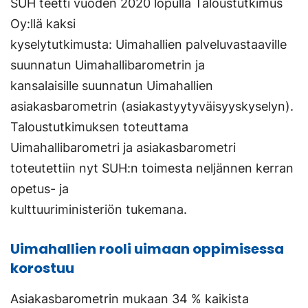
SUH teetti vuoden 2020 lopulla Taloustutkimus
Oy:llä kaksi
kyselytutkimusta: Uimahallien palveluvastaaville
suunnatun Uimahallibarometrin ja
kansalaisille suunnatun Uimahallien
asiakasbarometrin (asiakastyytyväisyyskyselyn).
Taloustutkimuksen toteuttama
Uimahallibarometri ja asiakasbarometri
toteutettiin nyt SUH:n toimesta neljännen kerran
opetus- ja
kulttuuriministeriön tukemana.
Uimahallien rooli uimaan oppimisessa
korostuu
Asiakasbarometrin mukaan 34 % kaikista