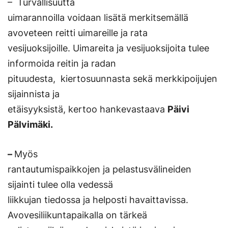
– Turvallisuutta
uimarannoilla voidaan lisätä merkitsemällä
avoveteen reitti uimareille ja rata
vesijuoksijoille. Uimareita ja vesijuoksijoita tulee
informoida reitin ja radan
pituudesta, kiertosuunnasta sekä merkkipoijujen
sijainnista ja
etäisyyksistä, kertoo hankevastaava
Päivi
Pälvimäki.
–
Myös
rantautumispaikkojen ja pelastusvälineiden
sijainti tulee olla vedessä
liikkujan tiedossa ja helposti havaittavissa.
Avovesiliikuntapaikalla on tärkeä