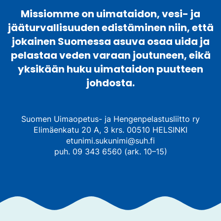
Missiomme on uimataidon, vesi- ja
jääturvallisuuden edistäminen niin, että
jokainen Suomessa asuva osaa uida ja
pelastaa veden varaan joutuneen, eikä
yksikään huku uimataidon puutteen
johdosta.
Suomen Uimaopetus- ja Hengenpelastusliitto ry
Elimäenkatu 20 A, 3 krs. 00510 HELSINKI
etunimi.sukunimi@suh.fi
puh. 09 343 6560 (ark. 10–15)