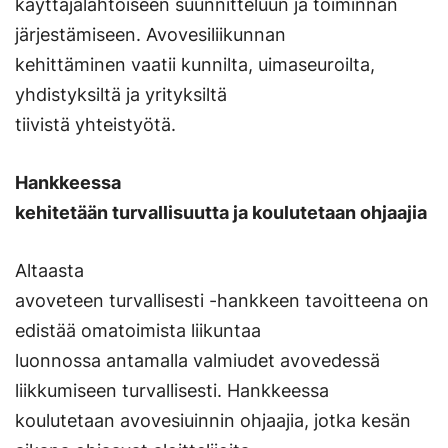
käyttäjälähtöiseen suunnitteluun ja toiminnan
järjestämiseen. Avovesiliikunnan
kehittäminen vaatii kunnilta, uimaseuroilta,
yhdistyksiltä ja yrityksiltä
tiivistä yhteistyötä.
Hankkeessa
kehitetään turvallisuutta ja koulutetaan ohjaajia
Altaasta
avoveteen turvallisesti -hankkeen tavoitteena on
edistää omatoimista liikuntaa
luonnossa antamalla valmiudet avovedessä
liikkumiseen turvallisesti. Hankkeessa
koulutetaan avovesiuinnin ohjaajia, jotka kesän