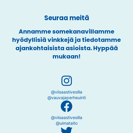
Seuraa meitä
Annamme somekanavillamme
hyödyllisiä vinkkejä ja tiedotamme
ajankohtaisista asioista. Hyppää
mukaan!
@viisaastivesilla
@vauvajaperheuinti
@viisaastivesilla
@uimataito