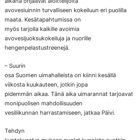
aikana ohjaavat aloittelijoita
avovesiuinnin turvalliseen kokeiluun eri puolilla
maata. Kesätapahtumissa on
myös tarjolla kaikille avoimia
avovesijuoksukokeiluja ja nuorille
hengenpelastustreenejä.
– Suurin
osa Suomen uimahalleista on kiinni kesällä
viikosta kuukauteen, jotkin jopa
pidemmän aikaa. Tänä aika uimarannat tarjoavat
monipuolisen mahdollisuuden
vesiliikunnan harrastamiseen, jatkaa Päivi.
Tehdyn