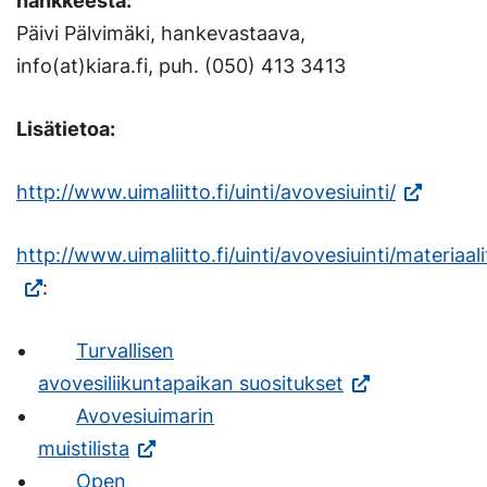
hankkeesta:
Päivi Pälvimäki, hankevastaava,
info(at)kiara.fi, puh. (050) 413 3413
Lisätietoa:
(Vieraile
http://www.uimaliitto.fi/uinti/avovesiuinti/
ulkoisella
http://www.uimaliitto.fi/uinti/avovesiuinti/materiaali
sivustolla.
(Vieraile
:
Linkki
ulkoisella
avautuu
Turvallisen
sivustolla.
uuteen
avovesiliikuntapaikan suositukset
Linkki
välilehtee
Avovesiuimarin
avautuu
muistilista
uuteen
Open
välilehteen.)