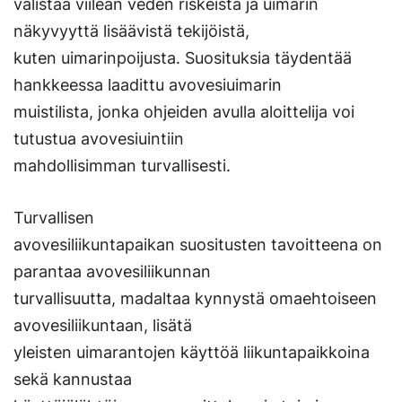
valistaa viileän veden riskeistä ja uimarin
näkyvyyttä lisäävistä tekijöistä,
kuten uimarinpoijusta. Suosituksia täydentää
hankkeessa laadittu avovesiuimarin
muistilista, jonka ohjeiden avulla aloittelija voi
tutustua avovesiuintiin
mahdollisimman turvallisesti.
Turvallisen
avovesiliikuntapaikan suositusten tavoitteena on
parantaa avovesiliikunnan
turvallisuutta, madaltaa kynnystä omaehtoiseen
avovesiliikuntaan, lisätä
yleisten uimarantojen käyttöä liikuntapaikkoina
sekä kannustaa