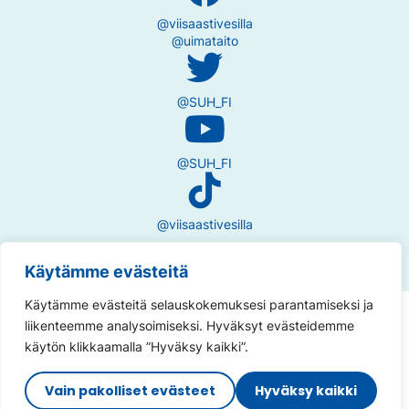
@viisaastivesilla
@uimataito
@SUH_FI
@SUH_FI
@viisaastivesilla
Käytämme evästeitä
Käytämme evästeitä selauskokemuksesi parantamiseksi ja
Tietosuojaseloste
liikenteemme analysoimiseksi. Hyväksyt evästeidemme
käytön klikkaamalla ”Hyväksy kaikki”.
Saavutettavuusseloste
Vain pakolliset evästeet
Hyväksy kaikki