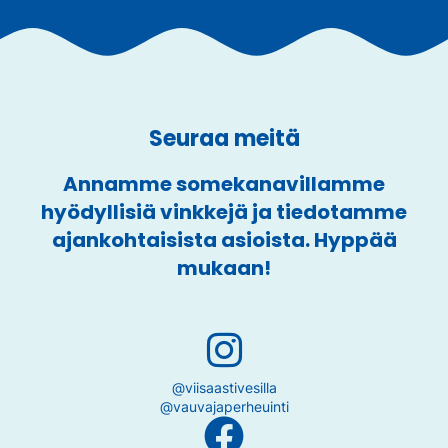
Seuraa meitä
Annamme somekanavillamme
hyödyllisiä vinkkejä ja tiedotamme
ajankohtaisista asioista. Hyppää
mukaan!
@viisaastivesilla
@vauvajaperheuinti