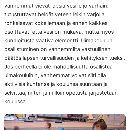
vanhemmat vievät lapsia vesille jo varhain:
tutustuttavat heidät veteen leikin varjolla,
rohkaisevat kokeilemaan ja ennen kaikkea
osoittavat, että vesi on mukava, mutta myös
kunnioitusta vaativa elementti. Uimakouluun
osallistuminen on vanhemmilta vastuullinen
päätös lapsen turvallisuuden ja kehityksen tueksi.
Jos perheellä ei ole mahdollisuutta osallistua
uimakouluihin, vanhemmat voivat silti olla
aktiivisia kuntansa ja koulunsa suuntaan ja
selvittää, miten ja milloin opetusta järjestetään
koulussa.