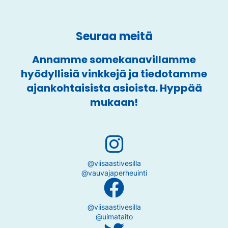
Seuraa meitä
Annamme somekanavillamme
hyödyllisiä vinkkejä ja tiedotamme
ajankohtaisista asioista. Hyppää
mukaan!
@viisaastivesilla
@vauvajaperheuinti
@viisaastivesilla
@uimataito