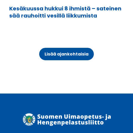
Kesäkuussa hukkui 8 ihmistä – sateinen
sää rauhoitti vesillä liikkumista
Lisää ajankohtaisia