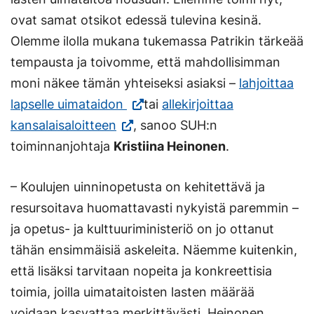
ovat samat otsikot edessä tulevina kesinä.
Olemme ilolla mukana tukemassa Patrikin tärkeää
tempausta ja toivomme, että mahdollisimman
moni näkee tämän yhteiseksi asiaksi –
lahjoittaa
(Vieraile
lapselle uimataidon
tai
allekirjoittaa
(Vieraile
ulkoisella
kansalaisaloitteen
, sanoo SUH:n
ulkoisella
sivustolla.
toiminnanjohtaja
Kristiina Heinonen
.
sivustolla.
Linkki
– Koulujen uinninopetusta on kehitettävä ja
Linkki
avautuu
resursoitava huomattavasti nykyistä paremmin –
avautuu
uuteen
ja opetus- ja kulttuuriministeriö on jo ottanut
uuteen
välilehteen.)
tähän ensimmäisiä askeleita. Näemme kuitenkin,
välilehteen.)
että lisäksi tarvitaan nopeita ja konkreettisia
toimia, joilla uimataitoisten lasten määrää
voidaan kasvattaa merkittävästi, Heinonen