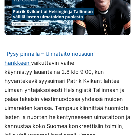
“Pysy pinnalla – Uimataito nousuun” -
hankkeen
vaikuttavin vaihe
käynnistyy lauantaina 2.8 klo 9:00, kun
hyväntekeväisyysuimari Patrik Kvikant lähtee
uimaan yhtäjaksoisesti Helsingistä Tallinnaan ja
palaa takaisin viestimuodossa yhdessä muiden
uimareiden kanssa. Tempaus kiinnittää huomiota
lasten ja nuorten heikentyneeseen uimataitoon ja
kannustaa koko Suomea konkreettisiin toimiin,