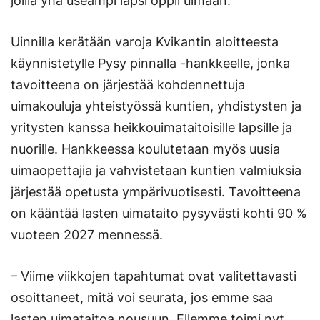
joilla yhä useampi lapsi oppii uimaan.
Uinnilla kerätään varoja Kvikantin aloitteesta
käynnistetylle Pysy pinnalla -hankkeelle, jonka
tavoitteena on järjestää kohdennettuja
uimakouluja yhteistyössä kuntien, yhdistysten ja
yritysten kanssa heikkouimataitoisille lapsille ja
nuorille. Hankkeessa koulutetaan myös uusia
uimaopettajia ja vahvistetaan kuntien valmiuksia
järjestää opetusta ympärivuotisesti. Tavoitteena
on kääntää lasten uimataito pysyvästi kohti 90 %
vuoteen 2027 mennessä.
– Viime viikkojen tapahtumat ovat valitettavasti
osoittaneet, mitä voi seurata, jos emme saa
lasten uimataitoa nousuun. Ellemme toimi nyt,