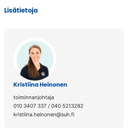
sivustolla.
Linkki
Lisätietoja
Linkki
avautuu
avautuu
uuteen
uuteen
välilehteen.)
välilehteen.)
Kristiina Heinonen
toiminnanjohtaja
010 3407 337 / 040 5213282
kristiina.heinonen@suh.fi