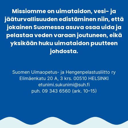
Missiomme on uimataidon, vesi- ja
jääturvallisuuden edistäminen niin, että
jokainen Suomessa asuva osaa uida ja
pelastaa veden varaan joutuneen, eikä
yksikään huku uimataidon puutteen
johdosta.
Suomen Uimaopetus- ja Hengenpelastusliitto ry
Elimäenkatu 20 A, 3 krs. 00510 HELSINKI
etunimi.sukunimi@suh.fi
puh. 09 343 6560 (ark. 10–15)