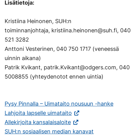
Lisätietoja:
Kristiina Heinonen, SUH:n
toiminnanjohtaja,
kristiina.heinonen@suh.fi
, 040
521 3282
Anttoni Vesterinen, 040 750 1717 (veneessä
uinnin aikana)
Patrik Kvikant,
patrik.Kvikant@odgers.com
, 040
5008855 (yhteydenotot ennen uintia)
Pysy Pinnalla – Uimataito nousuun -hanke
(Vieraile
Lahjoita lapselle uimataito
(Vieraile
ulkoisella
Allekirjoita kansalaisaloite
ulkoisella
sivustolla.
SUH:n sosiaalisen median kanavat