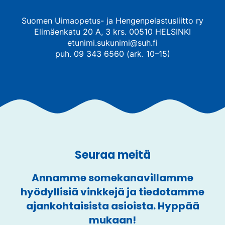
Suomen Uimaopetus- ja Hengenpelastusliitto ry
Elimäenkatu 20 A, 3 krs. 00510 HELSINKI
etunimi.sukunimi@suh.fi
puh. 09 343 6560 (ark. 10–15)
Seuraa meitä
Annamme somekanavillamme
hyödyllisiä vinkkejä ja tiedotamme
ajankohtaisista asioista. Hyppää
mukaan!