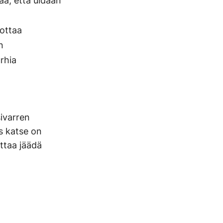
a, että uidaan
 ottaa
n
urhia
sivarren
s katse on
attaa jäädä