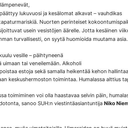
 lämpenevät,
la päättyy lukuvuosi ja kesälomat alkavat – vauhdikas
 tapaturmariskiä. Nuorten perinteiset kokoontumispaik
ijoittuvat usein vesistöjen äärelle. Jotta kesäinen vii
imman turvallisesti, on syytä huomioida muutama asia.
 kuulu vesille – päihtyneenä
ä uimaan tai veneilemään. Alkoholi
 poistaa estoja sekä samalla heikentää kehon hallinta
an keskushermoston toimintaa. Humalassa alttius ta
ssa toimiminen voi olla haastavaa selvin päin, humala
otonta, sanoo SUH:n viestintäasiantuntija
Niko Nie