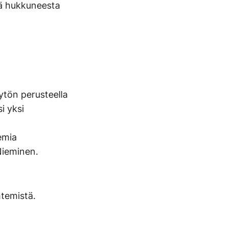
sä hukkuneesta
äytön perusteella
i yksi
lemia
 Nieminen.
htemistä.