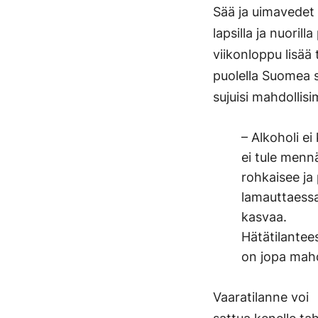
Sää ja uimavedet
lapsilla ja nuoril
viikonloppu lisää
puolella Suomea s
sujuisi mahdollis
– Alkoholi ei
ei tule menn
rohkaisee ja
lamauttaessa
kasvaa.
Hätätilantee
on jopa mahd
Vaaratilanne voi