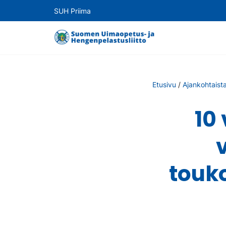
SUH Priima
Etusivu
/
Ajankohtaist
10
touk