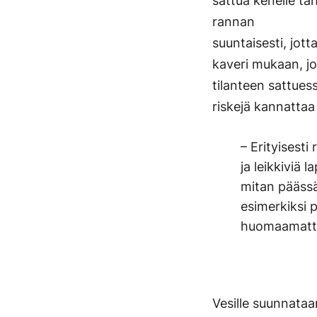
sattua kenelle ta
rannan
suuntaisesti, jott
kaveri mukaan, jo
tilanteen sattues
riskejä kannattaa 
– Erityisesti 
ja leikkiviä 
mitan päässä
esimerkiksi p
huomaamatta
Vesille suunnataan