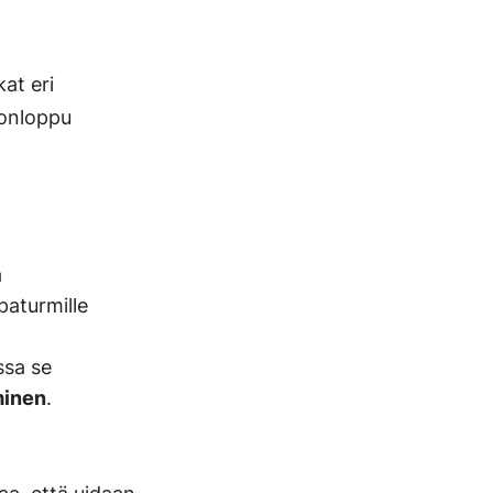
at eri
konloppu
a
paturmille
ssa se
minen
.