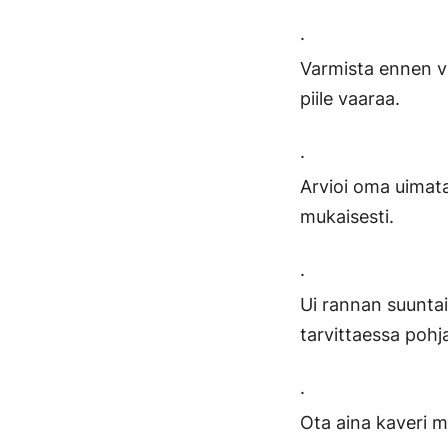
·
Varmista ennen v
piile vaaraa.
·
Arvioi oma uimatai
mukaisesti.
·
Ui rannan suuntais
tarvittaessa pohj
·
Ota aina kaveri 