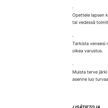
·
Opettele lapsen 
tai vedessä toimi
·
Tarkista veneesi m
oikea varustus.
·
Muista terve järki
asenne luo turvaa
LISÄTIETOJA