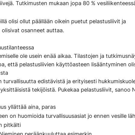
liivejä. Tutkimusten mukaan jopa 80 % vesiliikentees
llä olisi ollut päällään oikein puetut pelastusliivit ja
 olisivat osanneet auttaa.
ustilanteessa
kemiselle ole usein enää aikaa. Tilastojen ja tutkimusn
, että pelastusliivien käyttöasteen lisääntyminen olis
sta
n turvallisuutta edistävistä ja erityisesti hukkumiskuo
yksittäisistä tekijöistä. Pukekaa pelastusliivit, sanoo
s yllättää aina, paras
en on huomioida turvallisuusasiat jo ennen vesille lä
 pitkälti
Nieminen peräänkuuluttaa esimerkin