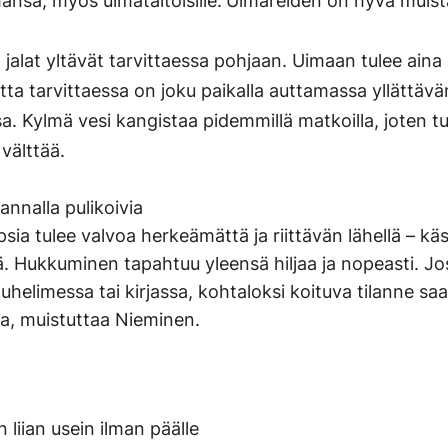
hansa, myös uimataitoisille.
Uimareiden on hyvä muista
a jalat yltävät tarvittaessa pohjaan. Uimaan tulee aina
tta tarvittaessa on joku paikalla auttamassa yllättävä
sa. Kylmä vesi kangistaa pidemmillä matkoilla, joten t
välttää.
rannalla pulikoivia
lapsia tulee valvoa herkeämättä ja riittävän lähellä – kä
. Hukkuminen tapahtuu yleensä hiljaa ja nopeasti. Jo
uhelimessa tai kirjassa, kohtaloksi koituva tilanne sa
, muistuttaa Nieminen.
 liian usein ilman päälle