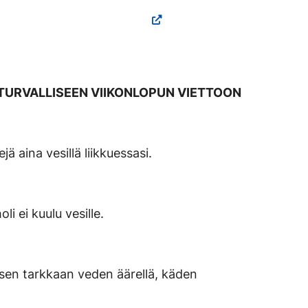
ITURVALLISEEN VIIKONLOPUN VIETTOON
jä aina vesillä liikkuessasi.
li ei kuulu vesille.
yisen tarkkaan veden äärellä, käden