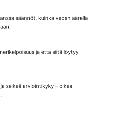
kanssa säännöt, kuinka veden äärellä
taan.
erikelpoisuus ja että siitä löytyy
 ja selkeä arviointikyky – oikea
.