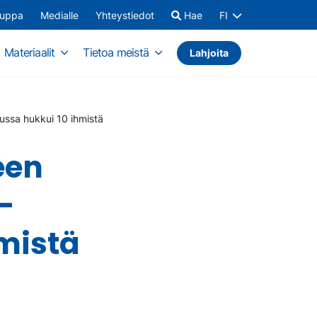
auppa
Medialle
Yhteystiedot
Hae
FI
Materiaalit
Tietoa meistä
Lahjoita
uussa hukkui 10 ihmistä
een
–
mistä