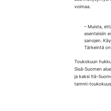
voimaa.
– Muista, ett
asenteisiin 
sanojen. Käyt
Tärkeintä on 
Toukokuun hukkum
Sisä-Suomen alue
ja kaksi Itä-Suom
tammi-toukokuuss