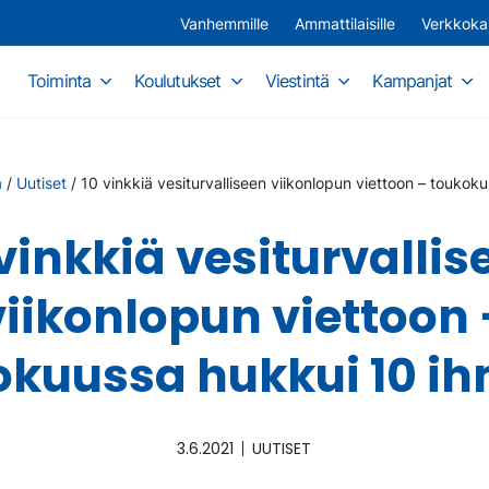
Vanhemmille
Ammattilaisille
Verkkok
Toiminta
Koulutukset
Viestintä
Kampanjat
a
/
Uutiset
/
10 vinkkiä vesiturvalliseen viikonlopun viettoon – toukok
 vinkkiä vesiturvallis
viikonlopun viettoon 
okuussa hukkui 10 ih
3.6.2021
UUTISET