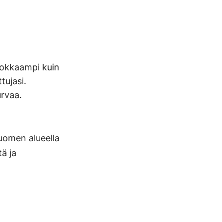
ehokkaampi kuin
tujasi.
urvaa.
uomen alueella
ä ja