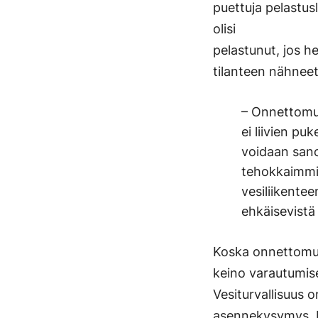
puettuja pelastus
olisi
pelastunut, jos hei
tilanteen nähneet
– Onnettomu
ei liivien pu
voidaan sanoa
tehokkaimmi
vesiliikentee
ehkäisevistä 
Koska onnettomuu
keino varautumise
Vesiturvallisuus on
asennekysymys. 