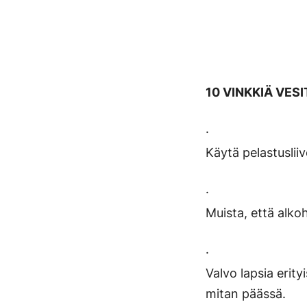
10 VINKKIÄ VES
·
Käytä pelastusliive
·
Muista, että alkoho
·
Valvo lapsia erit
mitan päässä.