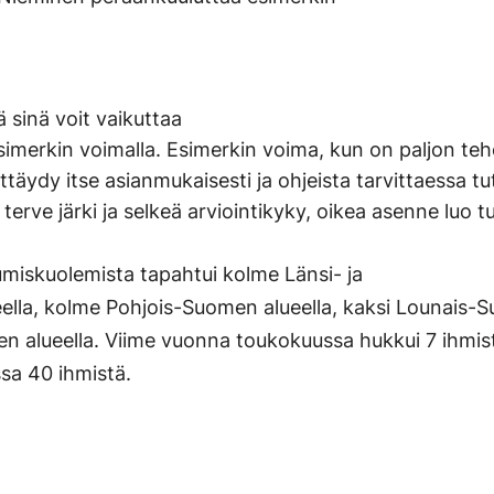
ä sinä voit vaikuttaa
esimerkin voimalla. Esimerkin voima, kun on paljon t
täydy itse asianmukaisesti ja ohjeista tarvittaessa tut
terve järki ja selkeä arviointikyky, oikea asenne luo t
iskuolemista tapahtui kolme Länsi- ja
ella, kolme Pohjois-Suomen alueella, kaksi Lounais-S
en alueella. Viime vuonna toukokuussa hukkui 7 ihmist
a 40 ihmistä.