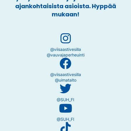
ajankohtaisista asioista. Hyppää
mukaan!
@viisaastivesilla
@vauvajaperheuinti
@viisaastivesilla
@uimataito
@SUH_FI
@SUH_FI