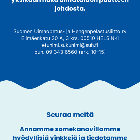
johdosta.
Suomen Uimaopetus- ja Hengenpelastusliitto ry
Elimäenkatu 20 A, 3 krs. 00510 HELSINKI
etunimi.sukunimi@suh.fi
puh. 09 343 6560 (ark. 10–15)
Seuraa meitä
Annamme somekanavillamme
hyödyllisiä vinkkejä ja tiedotamme