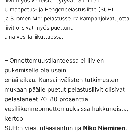
liivit myös veneistä löytyvät. Suomen
Uimaopetus- ja Hengenpelastusliitto (SUH)
ja Suomen Meripelastusseura kampanjoivat, jotta
liivit olisivat myös puettuna
aina vesillä liikuttaessa.
– Onnettomuustilanteessa ei liivien
pukemiselle ole usein
enää aikaa. Kansainvälisten tutkimusten
mukaan päälle puetut pelastusliivit olisivat
pelastaneet 70–80 prosenttia
vesiliikenneonnettomuuksissa hukkuneista,
kertoo
SUH:n viestintäasiantuntija
Niko Nieminen
.