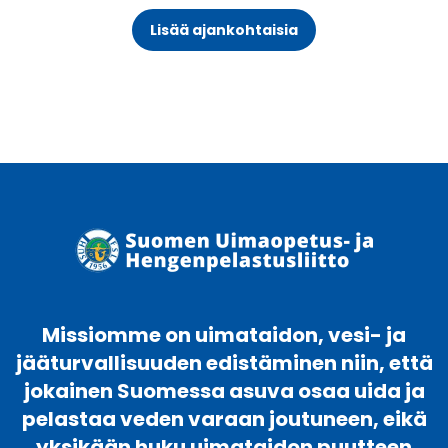
Lisää ajankohtaisia
Missiomme on uimataidon, vesi- ja
jääturvallisuuden edistäminen niin, että
jokainen Suomessa asuva osaa uida ja
pelastaa veden varaan joutuneen, eikä
yksikään huku uimataidon puutteen