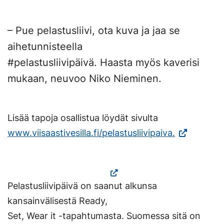
– Pue pelastusliivi, ota kuva ja jaa se
aihetunnisteella
#pelastusliivipäivä. Haasta myös kaverisi
mukaan, neuvoo Niko Nieminen.
Lisää tapoja osallistua löydät sivulta
(Vieraile
www.viisaastivesilla.fi/pelastusliivipaiva.
ulkoisella
sivustolla.
Linkki
Pelastusliivipäivä on saanut alkunsa
avautuu
kansainvälisestä Ready,
uuteen
Set, Wear it -tapahtumasta. Suomessa sitä on
välilehteen.