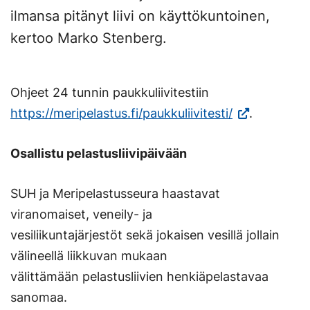
ilmansa pitänyt liivi on käyttökuntoinen,
kertoo Marko Stenberg.
Ohjeet 24 tunnin paukkuliivitestiin
(Vieraile
https://meripelastus.fi/paukkuliivitesti/
.
ulkoisella
Osallistu pelastusliivipäivään
sivustolla.
Linkki
SUH ja Meripelastusseura haastavat
avautuu
viranomaiset, veneily- ja
uuteen
vesiliikuntajärjestöt sekä jokaisen vesillä jollain
välilehteen.)
välineellä liikkuvan mukaan
välittämään pelastusliivien henkiäpelastavaa
sanomaa.