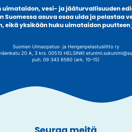
uimataidon, vesi- ja jääturvallisuuden edi
en Suomessa asuva osaa uida ja pelastaa 
n, eikä yksikään huku uimataidon puutteen 
Suomen Uimaopetus- ja Hengenpelastusliitto ry
mäenkatu 20 A, 3 krs. 00510 HELSINKI etunimi.sukunimi@su
puh. 09 343 6560 (ark. 10–15)
Seuraa meitä