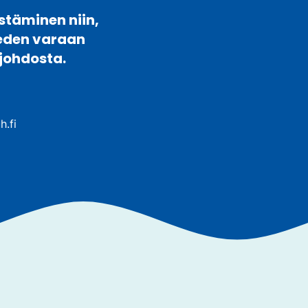
stäminen niin,
veden varaan
johdosta.
h.fi