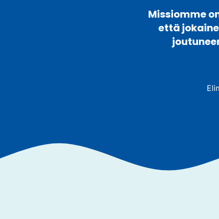
Missiomme on 
että jokain
joutunee
Eli