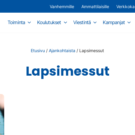
Vanhemmille
Ammattilaisille
Verkkok
Toiminta
Koulutukset
Viestintä
Kampanjat
Etusivu
/
Ajankohtaista
/
Lapsimessut
Lapsimessut