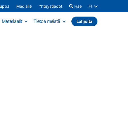
auppa
Medialle
Yhteystiedot
Hae
FI
Materiaalit
Tietoa meistä
Lahjoita