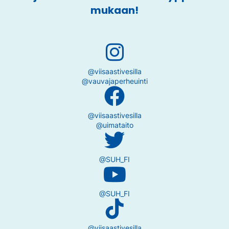
mukaan!
@viisaastivesilla
@vauvajaperheuinti
@viisaastivesilla
@uimataito
@SUH_FI
@SUH_FI
@viisaastivesilla