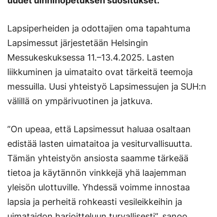
uudet uinninopetuksen suositukset.
Lapsiperheiden ja odottajien oma tapahtuma
Lapsimessut järjestetään Helsingin
Messukeskuksessa 11.–13.4.2025. Lasten
liikkuminen ja uimataito ovat tärkeitä teemoja
messuilla. Uusi yhteistyö Lapsimessujen ja SUH:n
välillä on ympärivuotinen ja jatkuva.
”On upeaa, että Lapsimessut haluaa osaltaan
edistää lasten uimataitoa ja vesiturvallisuutta.
Tämän yhteistyön ansiosta saamme tärkeää
tietoa ja käytännön vinkkejä yhä laajemman
yleisön ulottuville. Yhdessä voimme innostaa
lapsia ja perheitä rohkeasti vesileikkeihin ja
uimataidon harjoitteluun turvallisesti”, sanoo