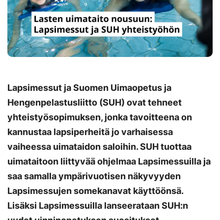
Lapsimessut ja Suomen Uimaopetus ja
Hengenpelastusliitto (SUH) ovat tehneet
yhteistyösopimuksen, jonka tavoitteena on
kannustaa lapsiperheitä jo varhaisessa
vaiheessa uimataidon saloihin. SUH tuottaa
uimataitoon liittyvää ohjelmaa Lapsimessuilla ja
saa samalla ympärivuotisen näkyvyyden
Lapsimessujen somekanavat käyttöönsä.
Lisäksi Lapsimessuilla lanseerataan SUH:n