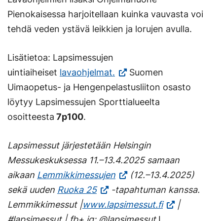
Pienokaisessa harjoitellaan kuinka vauvasta voi
tehdä veden ystävä leikkien ja lorujen avulla.
Lisätietoa: Lapsimessujen
(Vieraile
uintiaiheiset
lavaohjelmat.
Suomen
ulkoisella
Uimaopetus- ja Hengenpelastusliiton osasto
sivustolla.
löytyy Lapsimessujen Sporttialueelta
Linkki
osoitteesta
7p100
.
avautuu
Lapsimessut järjestetään Helsingin
uuteen
Messukeskuksessa 11.–13.4.2025 samaan
välilehteen.)
aikaan
Lemmikkimessujen
(12.–13.4.2025)
sekä uuden
Ruoka 25
-tapahtuman kanssa.
Lemmikkimessut |
www.lapsimessut.fi
|
#lapsimessut | fb+ ig: @lapsimessut
I