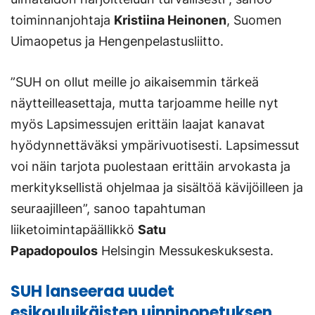
toiminnanjohtaja
Kristiina Heinonen
, Suomen
Uimaopetus ja Hengenpelastusliitto.
”SUH on ollut meille jo aikaisemmin tärkeä
näytteilleasettaja, mutta tarjoamme heille nyt
myös Lapsimessujen erittäin laajat kanavat
hyödynnettäväksi ympärivuotisesti. Lapsimessut
voi näin tarjota puolestaan erittäin arvokasta ja
merkityksellistä ohjelmaa ja sisältöä kävijöilleen ja
seuraajilleen”, sanoo tapahtuman
liiketoimintapäällikkö
Satu
Papadopoulos
Helsingin Messukeskuksesta.
SUH lanseeraa uudet
esikouluikäisten uinninopetuksen