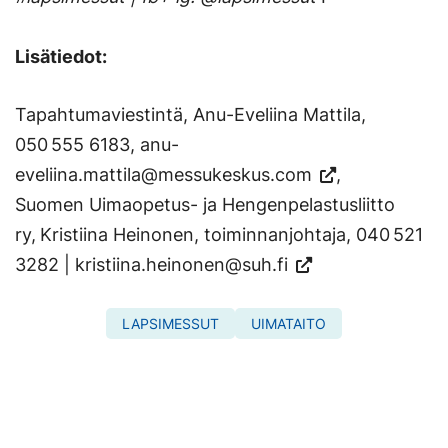
Lisätiedot:
Tapahtumaviestintä, Anu-Eveliina Mattila,
050 555 6183,
anu-
eveliina.mattila@messukeskus.com
,
Suomen Uimaopetus- ja Hengenpelastusliitto
ry,
Kristiina Heinonen, toiminnanjohtaja, 040 521
3282 |
kristiina.heinonen@suh.fi
LAPSIMESSUT
UIMATAITO