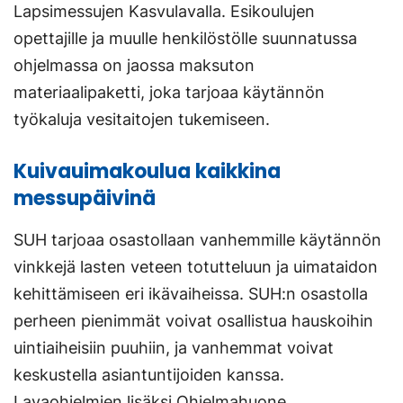
Lapsimessujen Kasvulavalla. Esikoulujen
opettajille ja muulle henkilöstölle suunnatussa
ohjelmassa on jaossa maksuton
materiaalipaketti, joka tarjoaa käytännön
työkaluja vesitaitojen tukemiseen.
Kuivauimakoulua kaikkina
messupäivinä
SUH tarjoaa osastollaan vanhemmille käytännön
vinkkejä lasten veteen totutteluun ja uimataidon
kehittämiseen eri ikävaiheissa. SUH:n osastolla
perheen pienimmät voivat osallistua hauskoihin
uintiaiheisiin puuhiin, ja vanhemmat voivat
keskustella asiantuntijoiden kanssa.
Lavaohjelmien lisäksi Ohjelmahuone