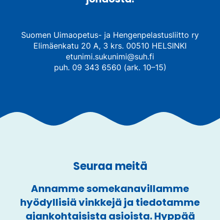
Suomen Uimaopetus- ja Hengenpelastusliitto ry
Elimäenkatu 20 A, 3 krs. 00510 HELSINKI
etunimi.sukunimi@suh.fi
puh. 09 343 6560 (ark. 10–15)
Seuraa meitä
Annamme somekanavillamme
hyödyllisiä vinkkejä ja tiedotamme
ajankohtaisista asioista. Hyppää