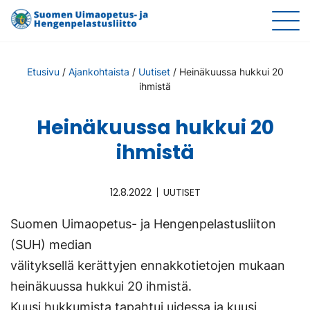
Etusivu
/
Ajankohtaista
/
Uutiset
/
Heinäkuussa hukkui 20
ihmistä
Heinäkuussa hukkui 20
ihmistä
12.8.2022
UUTISET
Suomen Uimaopetus- ja Hengenpelastusliiton
(SUH) median
välityksellä kerättyjen ennakkotietojen mukaan
heinäkuussa hukkui 20 ihmistä.
Kuusi hukkumista tapahtui uidessa ja kuusi