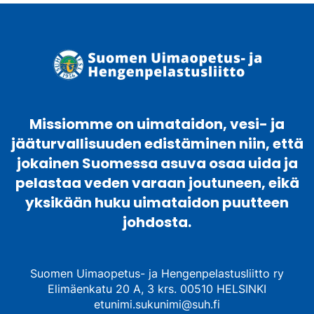
Missiomme on uimataidon, vesi- ja
jääturvallisuuden edistäminen niin, että
jokainen Suomessa asuva osaa uida ja
pelastaa veden varaan joutuneen, eikä
yksikään huku uimataidon puutteen
johdosta.
Suomen Uimaopetus- ja Hengenpelastusliitto ry
Elimäenkatu 20 A, 3 krs. 00510 HELSINKI
etunimi.sukunimi@suh.fi