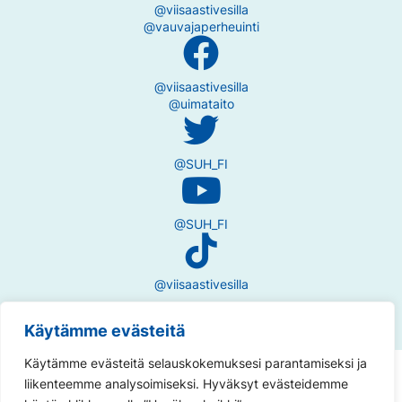
@viisaastivesilla
@vauvajaperheuinti
@viisaastivesilla
@uimataito
@SUH_FI
@SUH_FI
@viisaastivesilla
Käytämme evästeitä
Käytämme evästeitä selauskokemuksesi parantamiseksi ja
Tietosuojaseloste
liikenteemme analysoimiseksi. Hyväksyt evästeidemme