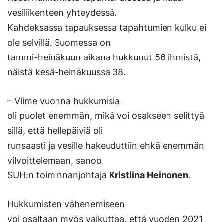
vesiliikenteen yhteydessä.
Kahdeksassa tapauksessa tapahtumien kulku ei
ole selvillä. Suomessa on
tammi-heinäkuun aikana hukkunut 56 ihmistä,
näistä kesä-heinäkuussa 38.
– Viime vuonna hukkumisia
oli puolet enemmän, mikä voi osakseen selittyä
sillä, että hellepäiviä oli
runsaasti ja vesille hakeuduttiin ehkä enemmän
vilvoittelemaan, sanoo
SUH:n toiminnanjohtaja
Kristiina Heinonen
.
Hukkumisten vähenemiseen
voi osaltaan myös vaikuttaa, että vuoden 2021