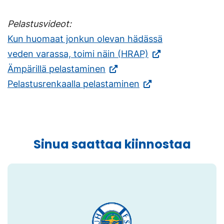
Pelastusvideot:
Kun huomaat jonkun olevan hädässä
veden varassa, toimi näin (HRAP)
(Vieraile
Ämpärillä pelastaminen
ulkoisella
(Vieraile
Pelastusrenkaalla pelastaminen
sivustolla.
ulkoisella
Linkki
sivustolla.
avautuu
Linkki
Sinua saattaa kiinnostaa
uuteen
avautuu
välilehteen.)
uuteen
välilehteen.)