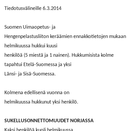
Li
Tiedotusvälineille 6.3.2014
av
uu
Suomen Uimaopetus- ja
vä
Hengenpelastusliiton keräämien ennakkotietojen mukaan
helmikuussa hukkui kuusi
henkilöä (5 miestä ja 1 nainen). Hukkumisista kolme
tapahtui Etelä-Suomessa ja yksi
Länsi- ja Sisä-Suomessa.
Kolmena edellisenä vuonna on
helmikuussa hukkunut yksi henkilö.
SUKELLUSONNETTOMUUDET NORJASSA
Kaksi henkilöä kuoli helmikuussa