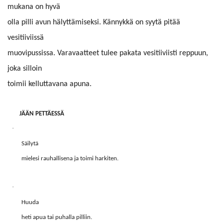
mukana on hyvä
olla pilli avun hälyttämiseksi. Kännykkä on syytä pitää
vesitiiviissä
muovipussissa. Varavaatteet tulee pakata vesitiiviisti reppuun,
joka silloin
toimii kelluttavana apuna.
JÄÄN PETTÄESSÄ
·
Säilytä
mielesi rauhallisena ja toimi harkiten.
·
Huuda
heti apua tai puhalla pilliin.