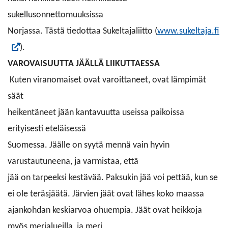
sukellusonnettomuuksissa
Norjassa. Tästä tiedottaa Sukeltajaliitto (
www.sukeltaja.fi
).
VAROVAISUUTTA JÄÄLLÄ LIIKUTTAESSA
Kuten viranomaiset ovat varoittaneet, ovat lämpimät
säät
heikentäneet jään kantavuutta useissa paikoissa
erityisesti eteläisessä
Suomessa. Jäälle on syytä mennä vain hyvin
varustautuneena, ja varmistaa, että
jää on tarpeeksi kestävää. Paksukin jää voi pettää, kun se
ei ole teräsjäätä.
Järvien jäät ovat lähes koko maassa
ajankohdan keskiarvoa ohuempia. Jäät ovat heikkoja
myös merialueilla, ja meri