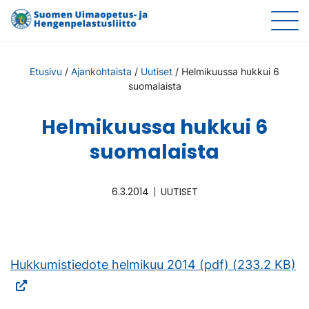
Etusivu
/
Ajankohtaista
/
Uutiset
/
Helmikuussa hukkui 6
suomalaista
Helmikuussa hukkui 6
suomalaista
6.3.2014
UUTISET
(V
Hukkumistiedote helmikuu 2014 (pdf) (233.2 KB)
ul
si