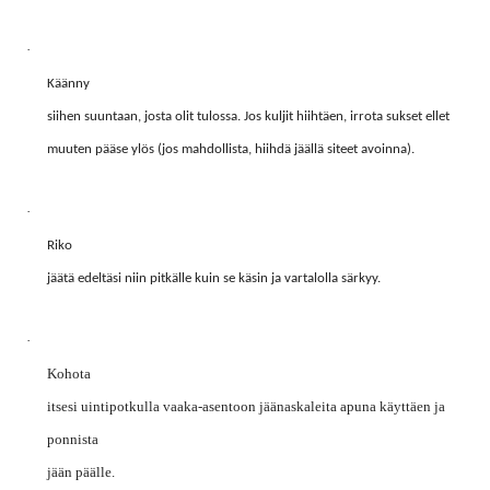
·
Käänny
siihen suuntaan, josta olit tulossa. Jos kuljit hiihtäen, irrota sukset ellet
muuten pääse ylös (jos mahdollista, hiihdä jäällä siteet avoinna).
·
Riko
jäätä edeltäsi niin pitkälle kuin se käsin ja vartalolla särkyy.
·
Kohota
itsesi uintipotkulla vaaka-asentoon jäänaskaleita apuna käyttäen ja
ponnista
jään päälle.