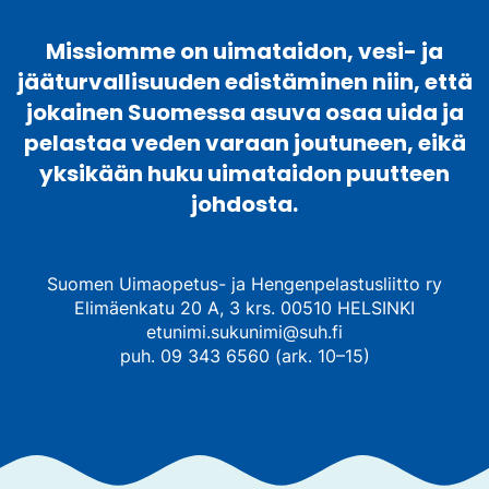
Missiomme on uimataidon, vesi- ja
jääturvallisuuden edistäminen niin, että
jokainen Suomessa asuva osaa uida ja
pelastaa veden varaan joutuneen, eikä
yksikään huku uimataidon puutteen
johdosta.
Suomen Uimaopetus- ja Hengenpelastusliitto ry
Elimäenkatu 20 A, 3 krs. 00510 HELSINKI
etunimi.sukunimi@suh.fi
puh. 09 343 6560 (ark. 10–15)