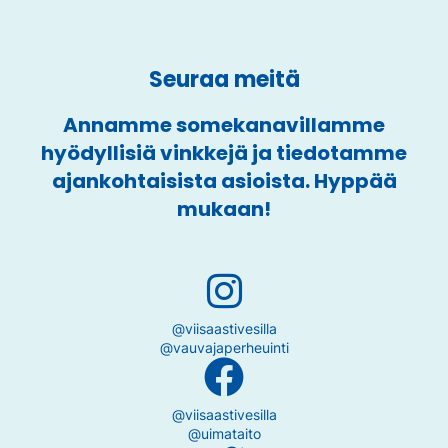
Seuraa meitä
Annamme somekanavillamme
hyödyllisiä vinkkejä ja tiedotamme
ajankohtaisista asioista. Hyppää
mukaan!
@viisaastivesilla
@vauvajaperheuinti
@viisaastivesilla
@uimataito