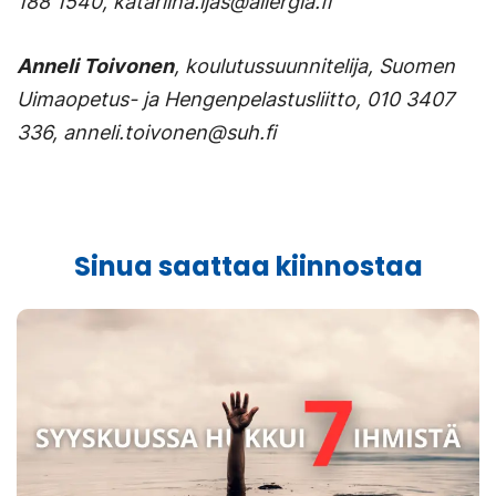
188 1540, katariina.ijas@allergia.fi
avautuu
välilehteen.)
uuteen
Anneli Toivonen
, koulutussuunnitelija, Suomen
välilehteen.)
Uimaopetus- ja Hengenpelastusliitto, 010 3407
336, anneli.toivonen@suh.fi
Sinua saattaa kiinnostaa