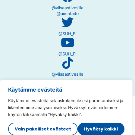
@viisaastivesilla
@uimataito
@SUH_FI
@SUH_FI
@viisaastivesilla
Käytämme evästeitä
Käytämme evästeitä selauskokemuksesi parantamiseksi ja
Tietosuojaseloste
liikenteemme analysoimiseksi. Hyväksyt evästeidemme
käytön klikkaamalla ”Hyväksy kaikki”.
Saavutettavuusseloste
Vain pakolliset evästeet
Hyväksy kaikki