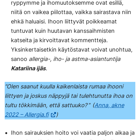
ryppymme ja ihomuutoksemme ovat esillä,
niitä on vaikea piilottaa, vaikka sairastava niin
ehkä haluaisi. Ihoon liittyvät poikkeamat
tuntuvat kuin huutavan kanssaihmisten
katseita ja kirvoittavat kommentteja.
Yksinkertaisetkin käytöstavat voivat unohtua,
sanoo
allergia-, iho- ja astma-asiantuntija
Katariina ijäs
.
’’Olen saanut kuulla kaikenlaista rumaa ihooni
liittyen ja joskus näppyjä tai tulehtunutta ihoa on
tultu tökkimään, että sattuuko?
’’
(
Anna, akne
2022 – Allergia.fi
)
Ihon sairauksien hoito voi vaatia paljon aikaa ja