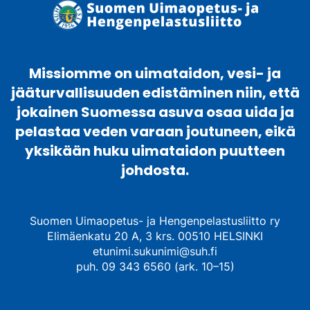
Missiomme on uimataidon, vesi- ja
jääturvallisuuden edistäminen niin, että
jokainen Suomessa asuva osaa uida ja
pelastaa veden varaan joutuneen, eikä
yksikään huku uimataidon puutteen
johdosta.
Suomen Uimaopetus- ja Hengenpelastusliitto ry
Elimäenkatu 20 A, 3 krs. 00510 HELSINKI
etunimi.sukunimi@suh.fi
puh. 09 343 6560 (ark. 10–15)