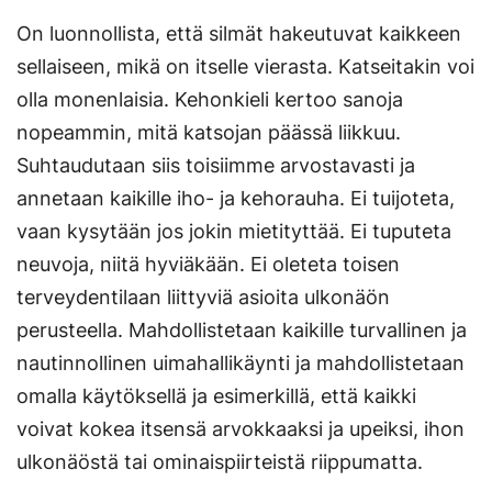
On luonnollista, että silmät hakeutuvat kaikkeen
sellaiseen, mikä on itselle vierasta. Katseitakin voi
olla monenlaisia. Kehonkieli kertoo sanoja
nopeammin, mitä katsojan päässä liikkuu.
Suhtaudutaan siis toisiimme arvostavasti ja
annetaan kaikille iho- ja kehorauha. Ei tuijoteta,
vaan kysytään jos jokin mietityttää. Ei tuputeta
neuvoja, niitä hyviäkään. Ei oleteta toisen
terveydentilaan liittyviä asioita ulkonäön
perusteella. Mahdollistetaan kaikille turvallinen ja
nautinnollinen uimahallikäynti ja mahdollistetaan
omalla käytöksellä ja esimerkillä, että kaikki
voivat kokea itsensä arvokkaaksi ja upeiksi, ihon
ulkonäöstä tai ominaispiirteistä riippumatta.