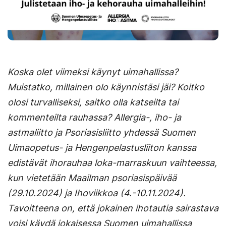
Koska olet viimeksi käynyt uimahallissa?
Muistatko, millainen olo käynnistäsi jäi? Koitko
olosi turvalliseksi, saitko olla katseilta tai
kommenteilta rauhassa?
Allergia-, iho- ja
astmaliitto ja Psoriasisliitto yhdessä Suomen
Uimaopetus- ja Hengenpelastusliiton kanssa
edistävät ihorauhaa loka-marraskuun vaihteessa,
kun vietetään Maailman psoriasispäivää
(29.10.2024) ja Ihoviikkoa (4.-10.11.2024).
Tavoitteena on, että jokainen ihotautia sairastava
voisi käydä jokaisessa Suomen uimahallissa