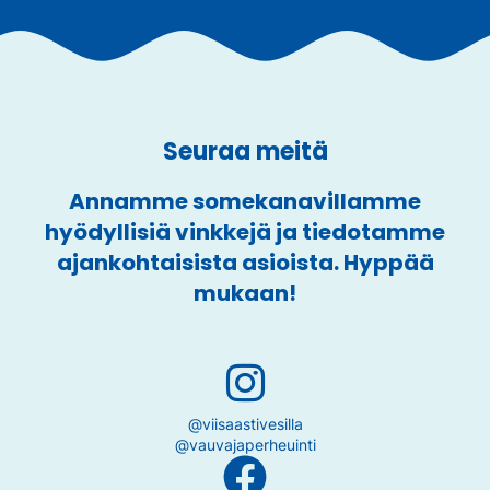
Seuraa meitä
Annamme somekanavillamme
hyödyllisiä vinkkejä ja tiedotamme
ajankohtaisista asioista. Hyppää
mukaan!
@viisaastivesilla
@vauvajaperheuinti