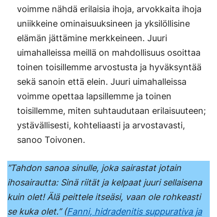
voimme nähdä erilaisia ihoja, arvokkaita ihoja
uniikkeine ominaisuuksineen ja yksilöllisine
elämän jättämine merkkeineen. Juuri
uimahalleissa meillä on mahdollisuus osoittaa
toinen toisillemme arvostusta ja hyväksyntää
sekä sanoin että elein. Juuri uimahalleissa
voimme opettaa lapsillemme ja toinen
toisillemme, miten suhtaudutaan erilaisuuteen;
ystävällisesti, kohteliaasti ja arvostavasti,
sanoo Toivonen.
’’Tahdon sanoa sinulle, joka sairastat jotain
ihosairautta: Sinä riität ja kelpaat juuri sellaisena
kuin olet! Älä peittele itseäsi, vaan ole rohkeasti
se kuka olet.’’ (
Fanni, hidradenitis suppurativa ja