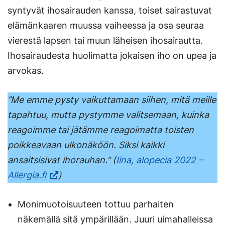
välilehteen.)
syntyvät ihosairauden kanssa, toiset sairastuvat
elämänkaaren muussa vaiheessa ja osa seuraa
vierestä lapsen tai muun läheisen ihosairautta.
Ihosairaudesta huolimatta jokaisen iho on upea ja
arvokas.
’’Me emme pysty vaikuttamaan siihen, mitä meille
tapahtuu, mutta pystymme valitsemaan, kuinka
reagoimme tai jätämme reagoimatta toisten
poikkeavaan ulkonäköön. Siksi kaikki
ansaitsisivat ihorauhan.’’ (
Iina, alopecia 2022 –
Allergia.fi
)
Monimuotoisuuteen tottuu parhaiten
näkemällä sitä ympärillään. Juuri uimahalleissa