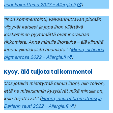
aurinkoihottuma 2023 – Allergia.fi
)
’’Ihon kommentointi, vaivaannuttavan pitkään
viipyvät katseet ja jopa ihon yllättävä
koskeminen pyytämättä ovat ihorauhan
rikkomista. Anna minulle ihorauha – älä kiinnitä
ihooni ylimääräistä huomiota.’’ (
Minna, urticaria
pigmentosa 2022 – Allergia.fi
)
Kysy, älä tuijota tai kommentoi
’’Jos jotakin mietityttää minun ihoni, niin toivon,
että he mieluummin kysyisivät mikä minulla on,
kuin tuijottavat.’’ (
Noora, neurofibromatoosi ja
Darierin tauti 2022 – Allergia.fi
)