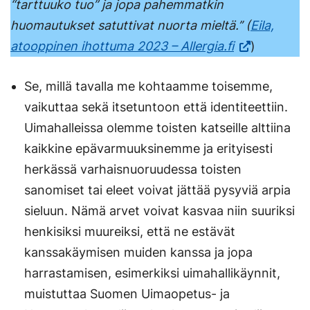
“tarttuuko tuo” ja jopa pahemmatkin
huomautukset satuttivat nuorta mieltä.’’ (
Eila,
atooppinen ihottuma 2023 – Allergia.fi
)
Se, millä tavalla me kohtaamme toisemme,
vaikuttaa sekä itsetuntoon että identiteettiin.
Uimahalleissa olemme toisten katseille alttiina
kaikkine epävarmuuksinemme ja erityisesti
herkässä varhaisnuoruudessa toisten
sanomiset tai eleet voivat jättää pysyviä arpia
sieluun. Nämä arvet voivat kasvaa niin suuriksi
henkisiksi muureiksi, että ne estävät
kanssakäymisen muiden kanssa ja jopa
harrastamisen, esimerkiksi uimahallikäynnit,
muistuttaa Suomen Uimaopetus- ja