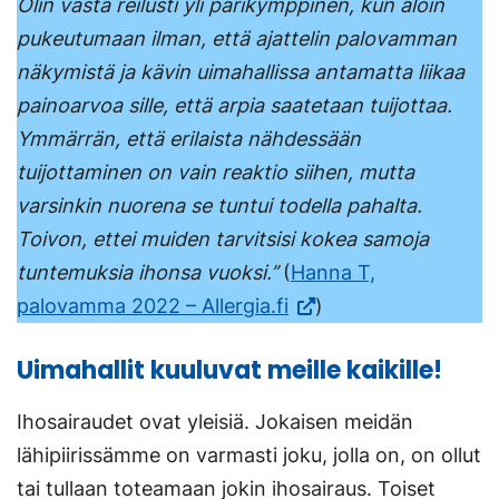
Olin vasta reilusti yli parikymppinen, kun aloin
pukeutumaan ilman, että ajattelin palovamman
näkymistä ja kävin uimahallissa antamatta liikaa
painoarvoa sille, että arpia saatetaan tuijottaa.
Ymmärrän, että erilaista nähdessään
tuijottaminen on vain reaktio siihen, mutta
varsinkin nuorena se tuntui todella pahalta.
Toivon, ettei muiden tarvitsisi kokea samoja
tuntemuksia ihonsa vuoksi.’’
(
Hanna T,
(Vieraile
palovamma 2022 – Allergia.fi
)
ulkoisella
Uimahallit kuuluvat meille kaikille!
sivustolla.
Linkki
Ihosairaudet ovat yleisiä. Jokaisen meidän
avautuu
lähipiirissämme on varmasti joku, jolla on, on ollut
uuteen
tai tullaan toteamaan jokin ihosairaus. Toiset