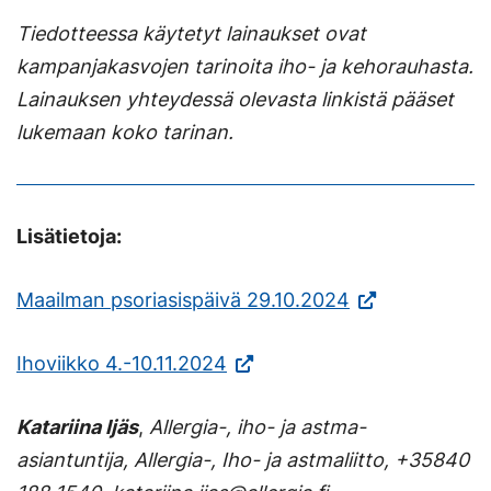
Tiedotteessa käytetyt lainaukset ovat
kampanjakasvojen tarinoita iho- ja kehorauhasta.
Lainauksen yhteydessä olevasta linkistä pääset
lukemaan koko tarinan.
Lisätietoja:
(Vieraile
Maailman psoriasispäivä 29.10.2024
ulkoisella
(Vieraile
Ihoviikko 4.-10.11.2024
sivustolla.
ulkoisella
Linkki
Katariina Ijäs
,
Allergia-, iho- ja astma-
sivustolla.
avautuu
asiantuntija, Allergia-, Iho- ja astmaliitto, +35840
Linkki
uuteen