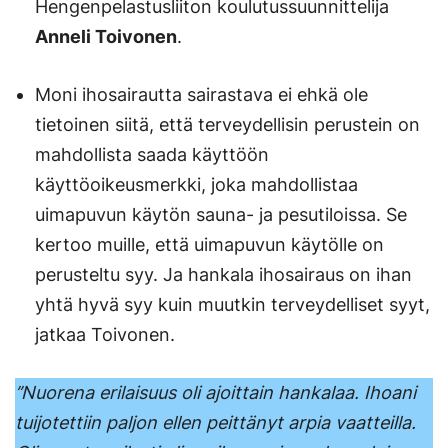
Hengenpelastusliiton koulutussuunnittelija
Anneli Toivonen
.
Moni ihosairautta sairastava ei ehkä ole
tietoinen siitä, että terveydellisin perustein on
mahdollista saada käyttöön
käyttöoikeusmerkki, joka mahdollistaa
uimapuvun käytön sauna- ja pesutiloissa. Se
kertoo muille, että uimapuvun käytölle on
perusteltu syy. Ja hankala ihosairaus on ihan
yhtä hyvä syy kuin muutkin terveydelliset syyt,
jatkaa Toivonen.
’’Nuorena erilaisuus oli ajoittain hankalaa. Ihoani
tuijotettiin paljon ellen peittänyt arpia vaatteilla.