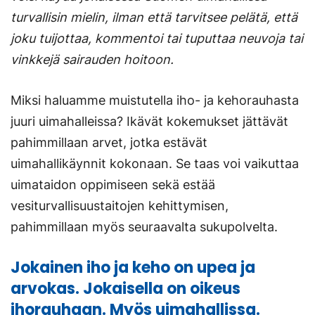
turvallisin mielin, ilman että tarvitsee pelätä, että
joku tuijottaa, kommentoi tai tuputtaa neuvoja tai
vinkkejä sairauden hoitoon.
Miksi haluamme muistutella iho- ja kehorauhasta
juuri uimahalleissa? Ikävät kokemukset jättävät
pahimmillaan arvet, jotka estävät
uimahallikäynnit kokonaan. Se taas voi vaikuttaa
uimataidon oppimiseen sekä estää
vesiturvallisuustaitojen kehittymisen,
pahimmillaan myös seuraavalta sukupolvelta.
Jokainen iho ja keho on upea ja
arvokas. Jokaisella on oikeus
ihorauhaan. Myös uimahallissa.