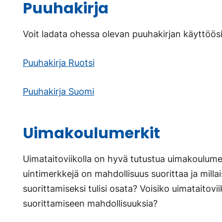
Puuhakirja
Voit ladata ohessa olevan puuhakirjan käyttöösi
Puuhakirja Ruotsi
Puuhakirja Suomi
Uimakoulumerkit
Uimataitoviikolla on hyvä tutustua uimakoulumer
uintimerkkejä on mahdollisuus suorittaa ja millai
suorittamiseksi tulisi osata? Voisiko uimataitovii
suorittamiseen mahdollisuuksia?