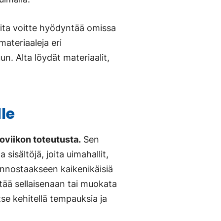
joita voitte hyödyntää omissa
ateriaaleja eri
n. Alta löydät materiaalit,
le
oviikon toteutusta.
Sen
 sisältöjä, joita uimahallit,
 innostaakseen kaikenikäisiä
tää sellaisenaan tai muokata
se kehitellä tempauksia ja