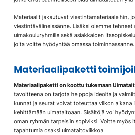
Materiaalit jakautuvat viestintämateriaaleihin, 
viestintävälineissänne. Lisäksi olemme tehneet m
uimakouluryhmille sekä asiakkaiden itseopiskeluu
joita voitte hyödyntää omassa toiminnassanne.
Materiaalipaketti toimijoil
Materiaalipaketti on koottu tukemaan Uimatait
tavoitteena on tarjota helppoja ideoita ja valmiita
kunnat ja seurat voivat toteuttaa viikon aikana
kehittämään uimataitoaan. Sisältöjä voi hyödyn
oman ryhmän tarpeisiin sopiviksi. Voitte myös it
tapahtumia osaksi uimataitoviikkoa.