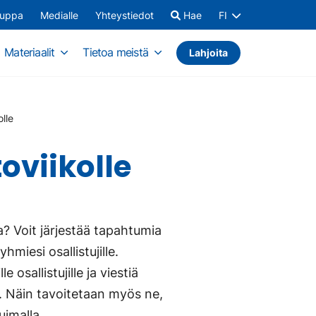
auppa
Medialle
Yhteystiedot
Hae
FI
Materiaalit
Tietoa meistä
Lahjoita
olle
oviikolle
la? Voit järjestää tapahtumia
yhmiesi osallistujille.
osallistujille ja viestiä
le. Näin tavoitetaan myös ne,
uimalla.