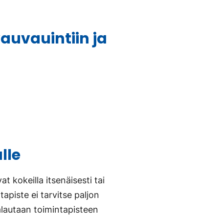
vauvauintiin ja
lle
t kokeilla itsenäisesti tai
tapiste ei tarvitse paljon
malautaan toimintapisteen