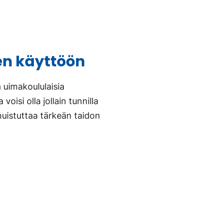
en käyttöön
aa uimakoululaisia
voisi olla jollain tunnilla
muistuttaa tärkeän taidon