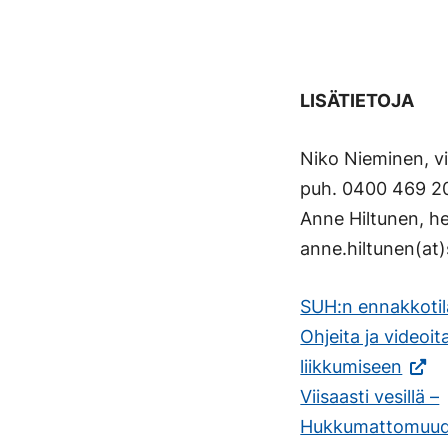
LISÄTIETOJA
Niko Nieminen, vi
puh. 0400 469 20
Anne Hiltunen, h
anne.hiltunen(at)
SUH:n ennakkotil
Ohjeita ja videoita
liikkumiseen
Viisaasti vesillä –
Hukkumattomuud