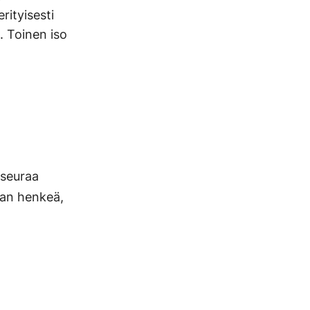
rityisesti
. Toinen iso
a
 seuraa
aan henkeä,