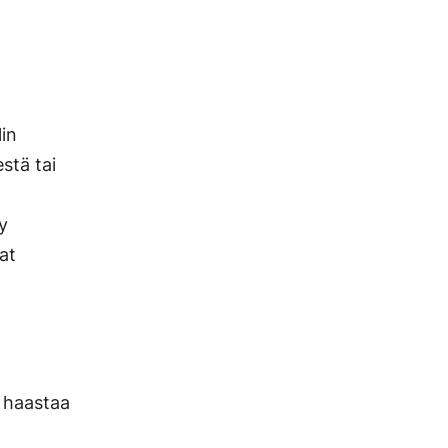
lin
stä tai
y
at
 haastaa