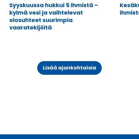
Syyskuussa hukkui 5 ihmistä –
Kesäku
kylmä vesi ja vaihtelevat
ihmist
olosuhteet suurimpia
vaaratekijöitä
Lisää ajankohtaisia