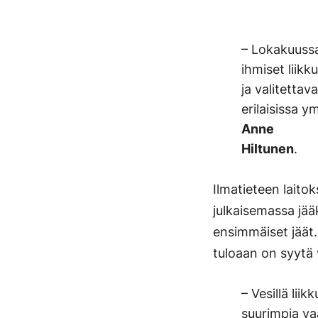
– Lokakuuss
ihmiset liikk
ja valitetta
erilaisissa 
Anne
Hiltunen
.
Ilmatieteen laitok
julkaisemassa jä
ensimmäiset jäät
tuloaan on syytä 
– Vesillä liikk
suurimpia vaa