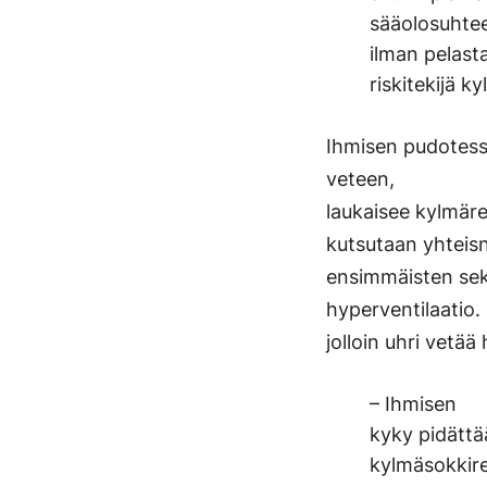
sääolosuhtee
ilman pelast
riskitekijä 
Ihmisen pudotess
veteen,
laukaisee kylmäre
kutsutaan yhteisn
ensimmäisten sek
hyperventilaatio
jolloin uhri vetää
– Ihmisen
kyky pidättä
kylmäsokkir