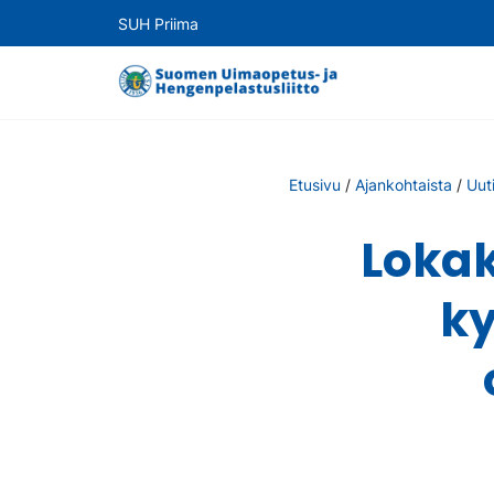
SUH Priima
Etusivu
/
Ajankohtaista
/
Uut
Lokak
ky