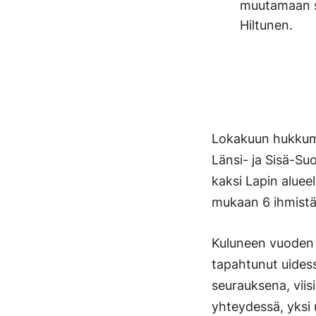
muutamaan se
Hiltunen.
Lokakuun hukkum
Länsi- ja Sisä-Su
kaksi Lapin aluee
mukaan 6 ihmistä
Kuluneen vuoden
tapahtunut uidess
seurauksena, viis
yhteydessä, yksi 