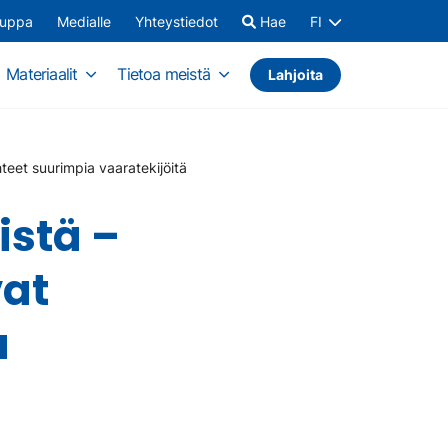
auppa
Medialle
Yhteystiedot
Hae
FI
Materiaalit
Tietoa meistä
Lahjoita
teet suurimpia vaaratekijöitä
istä –
vat
a