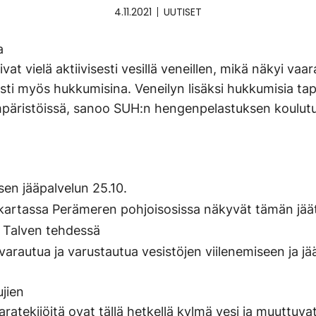
4.11.2021
UUTISET
a
uivat vielä aktiivisesti vesillä veneillen, mikä näkyi vaar
vasti myös hukkumisina. Veneilyn lisäksi hukkumisia ta
ympäristöissä, sanoo SUH:n hengenpelastuksen koulutu
sen jääpalvelun 25.10.
äkartassa Perämeren pohjoisosissa näkyvät tämän jää
. Talven tehdessä
varautua ja varustautua vesistöjen viilenemiseen ja jää
ujien
ratekijöitä ovat tällä hetkellä kylmä vesi ja muuttuva