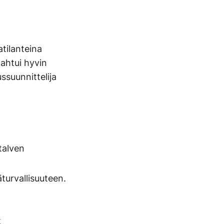
atilanteina
pahtui hyvin
ssuunnittelija
talven
turvallisuuteen.
t