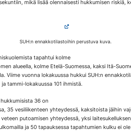
kuntiin, mikä lisää olennaisesti hukkumisen riskiä, 
SUH:n ennakkotilastoihin perustuva kuva.
iskuolemista tapahtui kolme
omen alueella, kolme Etelä-Suomessa, kaksi Itä-Suom
lla. Viime vuonna lokakuussa hukkui SUH:n ennakkotil
 ja tammi-lokakuussa 101 ihmistä.
 hukkumisista 36 on
a, 35 vesiliikenteen yhteydessä, kaksitoista jäihin v
i veteen putoamisen yhteydessä, yksi laitesukellukse
ulkomailla ja 50 tapauksessa tapahtumien kulku ei ole