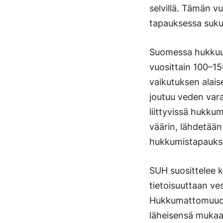
selvillä. Tämän v
tapauksessa sukup
Suomessa hukkuu
vuosittain 100–15
vaikutuksen alais
joutuu veden vara
liittyvissä hukku
väärin, lähdetään
hukkumistapaukset
SUH suosittelee 
tietoisuuttaan ves
Hukkumattomuuden
läheisensä mukaan