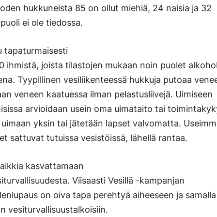
uoden hukkuneista 85 on ollut miehiä, 24 naisia ja 32
uoli ei ole tiedossa.
 tapaturmaisesti
0 ihmistä, joista tilastojen mukaan noin puolet alkoho
ena. Tyypillinen vesiliikenteessä hukkuja putoaa venee
an veneen kaatuessa ilman pelastusliivejä. Uimiseen
misissa arvioidaan usein oma uimataito tai toimintakyk
 uimaan yksin tai jätetään lapset valvomatta. Useimm
 sattuvat tutuissa vesistöissä, lähellä rantaa.
kaikkia kasvattamaan
iturvallisuudesta. Viisaasti Vesillä -kampanjan
lupaus on oiva tapa perehtyä aiheeseen ja samalla
 vesiturvallisuustalkoisiin.