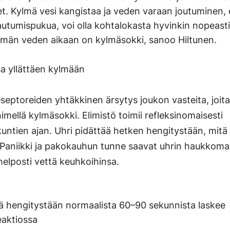
t. Kylmä vesi kangistaa ja veden varaan joutuminen, e
autumispukua, voi olla kohtalokasta hyvinkin nopeasti
kylmän veden aikaan on kylmäsokki, sanoo Hiltunen.
a yllättäen kylmään
septoreiden yhtäkkinen ärsytys joukon vasteita, joit
imellä kylmäsokki. Elimistö toimii refleksinomaisesti
untien ajan. Uhri pidättää hetken hengitystään, mitä
. Paniikki ja pakokauhun tunne saavat uhrin haukkom
 helposti vettä keuhkoihinsa.
ä hengitystään normaalista 60–90 sekunnista laskee
eaktiossa