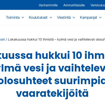
Vanhemmille
Ammattilaisille
Verkkok
Toiminta
Koulutukset
Viestintä
Kampanjat
iset
/
Lokakuussa hukkui 10 ihmistä – kylmä vesi ja vaihtelevat olosuh
uussa hukkui 10 ihm
lmä vesi ja vaihtele
olosuhteet suurimpi
vaaratekijöitä