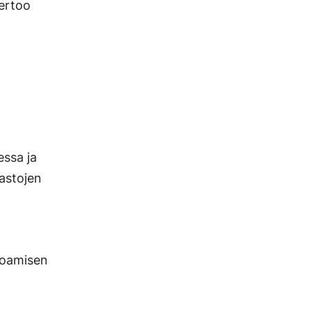
kertoo
essa ja
astojen
ajoamisen
n