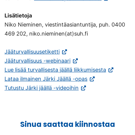
ulkoisella
Lisätietoja
sivustolla.
Niko Nieminen, viestintäasiantuntija, puh. 0400
Linkki
469 202, niko.nieminen(at)suh.fi
avautuu
uuteen
(Vieraile
Jääturvallisuusetiketti
välilehteen.)
ulkoisella
(Vieraile
Jääturvallisuus -webinaari
sivustolla.
ulkoisella
(Vieraile
Lue lisää turvallisesta jäällä liikkumisesta
Linkki
sivustolla.
(Vieraile
ulkoisella
Lataa ilmainen Järki Jäällä -opas
avautuu
Linkki
(Vieraile
ulkoisella
sivustolla.
Tutustu Järki jäällä -videoihin
uuteen
avautuu
ulkoisella
sivustolla.
Linkki
välilehteen.)
uuteen
sivustolla.
Linkki
avautuu
välilehteen.)
Linkki
avautuu
uuteen
Sinua saattaa kiinnostaa
avautuu
uuteen
välilehteen.
uuteen
välilehteen.)