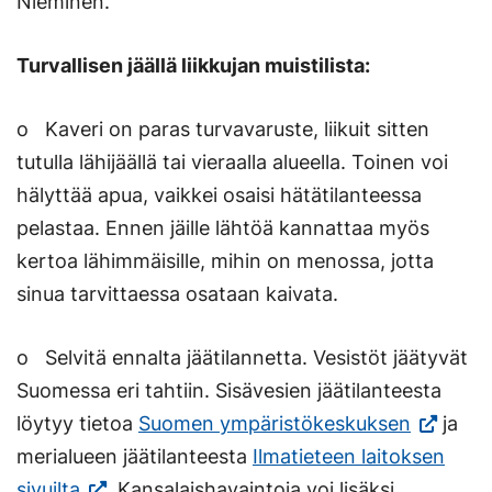
Nieminen.
Turvallisen jäällä liikkujan muistilista:
o Kaveri on paras turvavaruste, liikuit sitten
tutulla lähijäällä tai vieraalla alueella. Toinen voi
hälyttää apua, vaikkei osaisi hätätilanteessa
pelastaa. Ennen jäille lähtöä kannattaa myös
kertoa lähimmäisille, mihin on menossa, jotta
sinua tarvittaessa osataan kaivata.
o Selvitä ennalta jäätilannetta. Vesistöt jäätyvät
Suomessa eri tahtiin. Sisävesien jäätilanteesta
(Vieraile
löytyy tietoa
Suomen ympäristökeskuksen
ja
ulkoisell
merialueen jäätilanteesta
Ilmatieteen laitoksen
(Vieraile
sivustoll
sivuilta
. Kansalaishavaintoja voi lisäksi