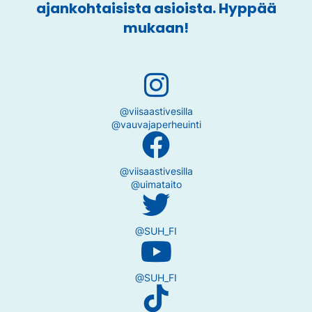
ajankohtaisista asioista. Hyppää
mukaan!
@viisaastivesilla
@vauvajaperheuinti
@viisaastivesilla
@uimataito
@SUH_FI
@SUH_FI