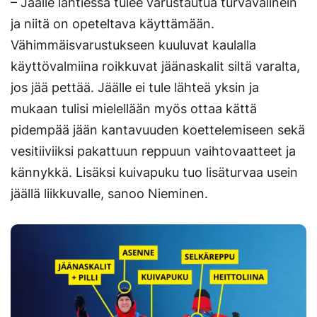
– Jäälle lähtiessä tulee varustautua turvavälinein
ja niitä on opeteltava käyttämään.
Vähimmäisvarustukseen kuuluvat kaulalla
käyttövalmiina roikkuvat jäänaskalit siltä varalta,
jos jää pettää. Jäälle ei tule lähteä yksin ja
mukaan tulisi mielellään myös ottaa kättä
pidempää jään kantavuuden koettelemiseen sekä
vesitiiviiksi pakattuun reppuun vaihtovaatteet ja
kännykkä. Lisäksi kuivapuku tuo lisäturvaa usein
jäällä liikkuvalle, sanoo Nieminen.