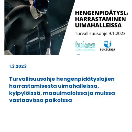
1.3.2023
Turvallisuusohje hengenpidätyslajien
harrastamisesta uimahalleissa,
kylpylöissä, maauimaloissa ja muissa
vastaavissa paikoissa