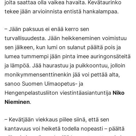
joita saattaa olla vaikea havaita. Kevätaurinko
tekee jään arvioinnista entistä hankalampaa.
– Jään paksuus ei enää kerro sen
turvallisuudesta. Jään heikkeneminen voimistuu
sen jälkeen, kun lumi on sulanut päältä pois ja
lumea tummempi jään pinta imee auringonsäteitä
ja lämpöä. Jää haurastuu ja puikkoontuu, jolloin
monikymmensenttinenkin jää voi pettää alta,
sanoo Suomen Uimaopetus- ja
Hengenpelastusliiton viestintäasiantuntija
Niko
Nieminen
.
– Kevätjään viekkaus piilee siinä, että sen
kantavuus voi heiketä todella nopeasti – päältä