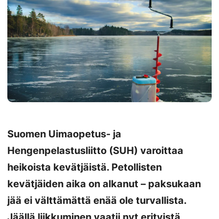
Suomen Uimaopetus- ja
Hengenpelastusliitto (SUH) varoittaa
heikoista kevätjäistä. Petollisten
kevätjäiden aika on alkanut – paksukaan
jää ei välttämättä enää ole turvallista.
Jäällä liikkuminen vaatii nyt erityistä