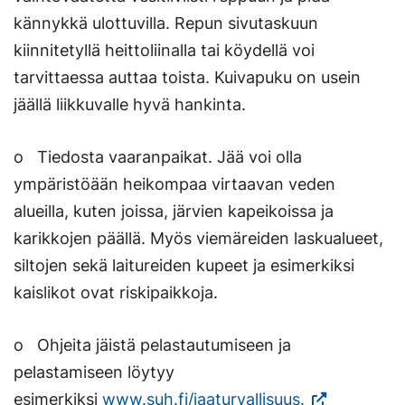
kännykkä ulottuvilla. Repun sivutaskuun
kiinnitetyllä heittoliinalla tai köydellä voi
tarvittaessa auttaa toista. Kuivapuku on usein
jäällä liikkuvalle hyvä hankinta.
o Tiedosta vaaranpaikat. Jää voi olla
ympäristöään heikompaa virtaavan veden
alueilla, kuten joissa, järvien kapeikoissa ja
karikkojen päällä. Myös viemäreiden laskualueet,
siltojen sekä laitureiden kupeet ja esimerkiksi
kaislikot ovat riskipaikkoja.
o Ohjeita jäistä pelastautumiseen ja
pelastamiseen löytyy
(Vieraile
esimerkiksi
www.suh.fi/jaaturvallisuus.