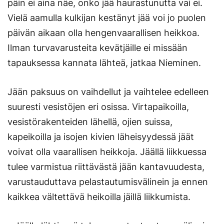
päin ei aina näe, onko jää haurastunutta vai ei.
Vielä aamulla kulkijan kestänyt jää voi jo puolen
päivän aikaan olla hengenvaarallisen heikkoa.
Ilman turvavarusteita kevätjäille ei missään
tapauksessa kannata lähteä, jatkaa Nieminen.
Jään paksuus on vaihdellut ja vaihtelee edelleen
suuresti vesistöjen eri osissa. Virtapaikoilla,
vesistörakenteiden lähellä, ojien suissa,
kapeikoilla ja isojen kivien läheisyydessä jäät
voivat olla vaarallisen heikkoja. Jäällä liikkuessa
tulee varmistua riittävästä jään kantavuudesta,
varustauduttava pelastautumisvälinein ja ennen
kaikkea vältettävä heikoilla jäillä liikkumista.