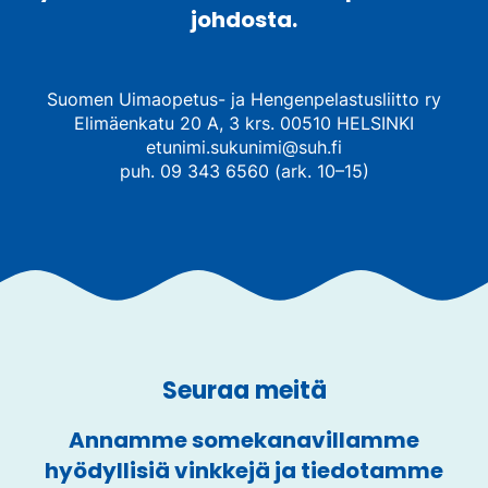
johdosta.
Suomen Uimaopetus- ja Hengenpelastusliitto ry
Elimäenkatu 20 A, 3 krs. 00510 HELSINKI
etunimi.sukunimi@suh.fi
puh. 09 343 6560 (ark. 10–15)
Seuraa meitä
Annamme somekanavillamme
hyödyllisiä vinkkejä ja tiedotamme