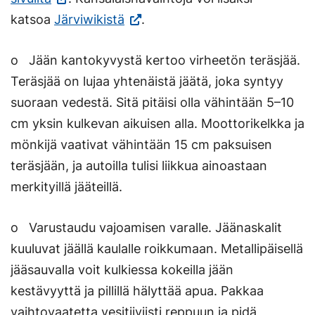
ulkoisella
(Vieraile
Linkki
katsoa
Järviwikistä
.
sivustolla.
ulkoisella
avautuu
o Jään kantokyvystä kertoo virheetön teräsjää.
Linkki
sivustolla.
uuteen
Teräsjää on lujaa yhtenäistä jäätä, joka syntyy
avautuu
Linkki
välilehte
suoraan vedestä. Sitä pitäisi olla vähintään 5–10
uuteen
avautuu
cm yksin kulkevan aikuisen alla. Moottorikelkka ja
välilehteen.)
uuteen
mönkijä vaativat vähintään 15 cm paksuisen
välilehteen.)
teräsjään, ja autoilla tulisi liikkua ainoastaan
merkityillä jääteillä.
o Varustaudu vajoamisen varalle. Jäänaskalit
kuuluvat jäällä kaulalle roikkumaan. Metallipäisellä
jääsauvalla voit kulkiessa kokeilla jään
kestävyyttä ja pillillä hälyttää apua. Pakkaa
vaihtovaatetta vesitiiviisti reppuun ja pidä