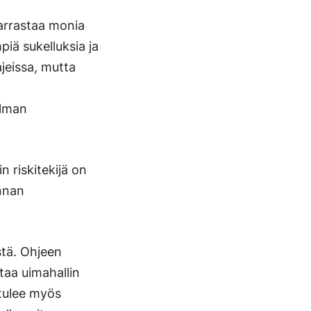
harrastaa monia
mpiä sukelluksia ja
jeissa, mutta
a
ilman
n riskitekijä on
nnan
stä. Ohjeen
taa uimahallin
 tulee myös