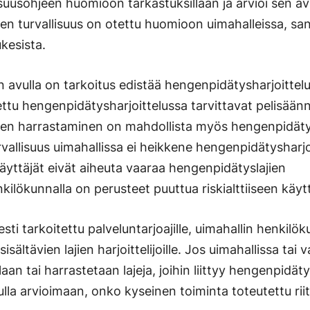
suusohjeen huomioon tarkastuksillaan ja arvioi sen av
en turvallisuus on otettu huomioon uimahalleissa, san
kesista.
n avulla on tarkoitus edistää hengenpidätysharjoittelun
tu hengenpidätysharjoittelussa tarvittavat pelisäännö
linen harrastaminen on mahdollista myös hengenpidät
urvallisuus uimahallissa ei heikkene hengenpidätysharj
äyttäjät eivät aiheuta vaaraa hengenpidätyslajien
enkilökunnalla on perusteet puuttua riskialttiiseen käy
esti tarkoitettu palveluntarjoajille, uimahallin henkilök
sältävien lajien harjoittelijoille. Jos uimahallissa tai
laan tai harrastetaan lajeja, joihin liittyy hengenpidäty
lla arvioimaan, onko kyseinen toiminta toteutettu rii