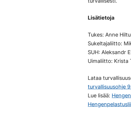
turvallisesti.
Lisätietoja
Tukes: Anne Hiltu
Sukeltajaliitto: M
SUH: Aleksandr E
Uimaliitto: Krist
Lataa turvallisuu
turvallisuusohje 9
Lue lisää:
Hengenp
Hengenpelastuslii