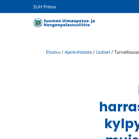
SUH Priima
Etusivu
/
Ajankohtaista
/
Uutiset
/
Turvallisuus
harra
kylp