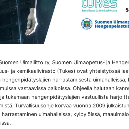
y, Suomen Uimaliitto ry, Suomen Uimaopetus- ja Hengen
suus- ja kemikaalivirasto (Tukes) ovat yhteistyössä laa
n hengenpidätyslajien harrastamisesta uimahalleissa, 
muissa vastaavissa paikoissa. Ohjeella halutaan kann
a tukemaan hengenpidätyslajien vastuullista harjoittel
mistä. Turvallisuusohje korvaa vuonna 2009 julkaist
harrastaminen uimahalleissa, kylpylöissä, maauimalo
issa.