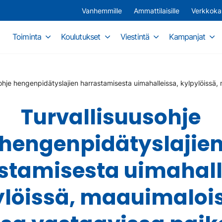
Vanhemmille
Ammattilaisille
Verkkok
Toiminta
Koulutukset
Viestintä
Kampanjat
ohje hengenpidätyslajien harrastamisesta uimahalleissa, kylpylöissä,
Turvallisuusohje
hengenpidätyslajie
stamisesta uimahall
ylöissä, maauimalois