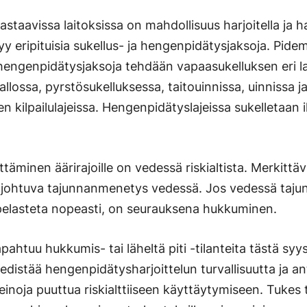
vastaavissa laitoksissa on mahdollisuus harjoitella ja 
ältyy eripituisia sukellus- ja hengenpidätysjaksoja. Pide
hengenpidätysjaksoja tehdään vapaasukelluksen eri la
ossa, pyrstösukelluksessa, taitouinnissa, uinnissa j
 kilpailulajeissa. Hengenpidätyslajeissa sukelletaan 
äminen äärirajoille on vedessä riskialtista. Merkittävi
johtuva tajunnanmenetys vedessä. Jos vedessä taju
pelasteta nopeasti, on seurauksena hukkuminen.
pahtuu hukkumis- tai läheltä piti -tilanteita tästä syy
edistää hengenpidätysharjoittelun turvallisuutta ja an
einoja puuttua riskialttiiseen käyttäytymiseen. Tukes