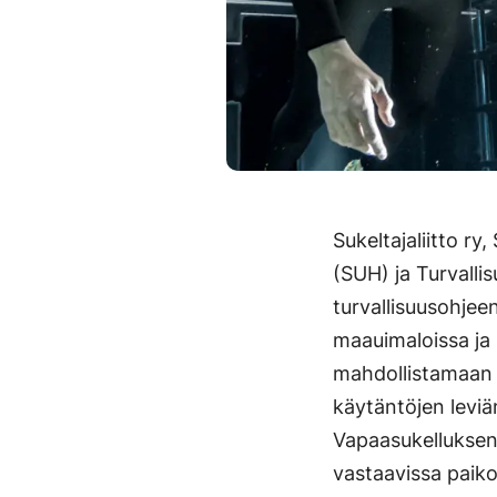
Sukeltajaliitto r
(SUH) ja Turvalli
turvallisuusohjee
maauimaloissa ja 
mahdollistamaan j
käytäntöjen leviä
Vapaasukelluksen 
vastaavissa paiko