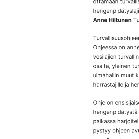
ottamaan turvalli
hengenpidätyslaji
Anne Hiltunen
Tu
Turvallisuusohjee
Ohjeessa on annet
vesilajien turval
osalta, yleinen t
uimahallin muut k
harrastajille ja h
Ohje on ensisijais
hengenpidätystä si
paikassa harjoitel
pystyy ohjeen avu