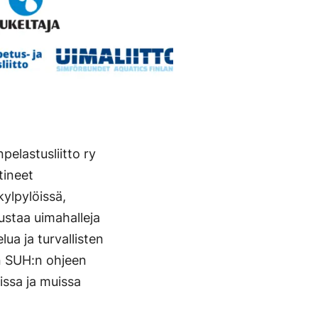
pelastusliitto ry
tineet
kylpylöissä,
ustaa uimahalleja
ua ja turvallisten
un SUH:n ohjeen
issa ja muissa