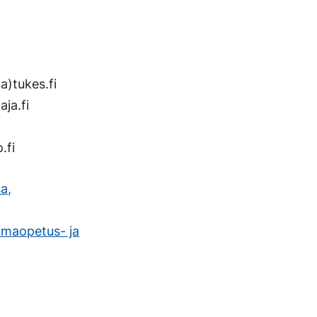
a)tukes.fi
aja.fi
.fi
a,
imaopetus- ja