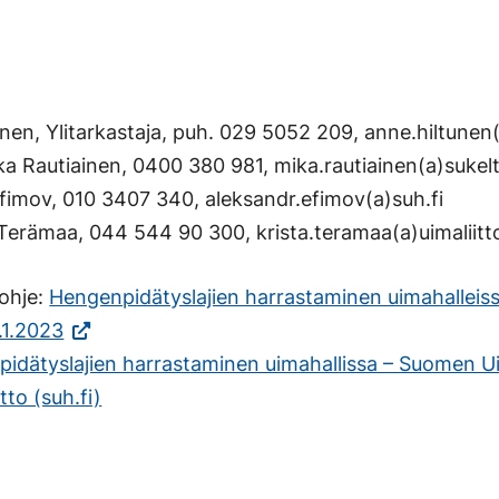
nen, Ylitarkastaja, puh. 029 5052 209, anne.hiltunen(
ika Rautiainen, 0400 380 981, mika.rautiainen(a)sukelt
fimov, 010 3407 340, aleksandr.efimov(a)suh.fi
a Terämaa, 044 544 90 300, krista.teramaa(a)uimaliitto
sohje:
Hengenpidätyslajien harrastaminen uimahalleiss
(Vieraile
.1.2023
ulkoisella
idätyslajien harrastaminen uimahallissa – Suomen U
sivustolla.
tto (suh.fi)
Linkki
avautuu
uuteen