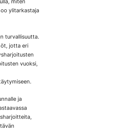
ulla, miten
oo ylitarkastaja
 turvallisuutta.
t, jotta eri
ysharjoitusten
oitusten vuoksi,
ttäytymiseen.
unnalle ja
 vastaavassa
sharjoitteita,
ttävän