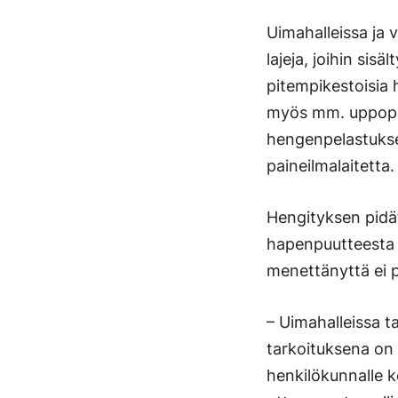
Uimahalleissa ja 
lajeja, joihin sis
pitempikestoisia 
myös mm. uppopall
hengenpelastuksen
paineilmalaitetta.
Hengityksen pidätt
hapenpuutteesta 
menettänyttä ei 
– Uimahalleissa ta
tarkoituksena on 
henkilökunnalle k