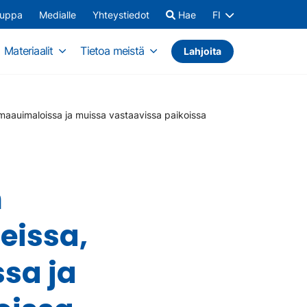
auppa
Medialle
Yhteystiedot
Hae
FI
Materiaalit
Tietoa meistä
Lahjoita
 maauimaloissa ja muissa vastaavissa paikoissa
n
eissa,
sa ja