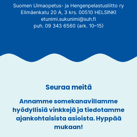
Suomen Uimaopetus- ja Hengenpelastusliitto ry
Elimäenkatu 20 A, 3 krs. 00510 HELSINKI
etunimi.sukunimi@suh.fi
puh. 09 343 6560 (ark. 10–15)
Seuraa meitä
Annamme somekanavillamme
hyödyllisiä vinkkejä ja tiedotamme
ajankohtaisista asioista. Hyppää
mukaan!