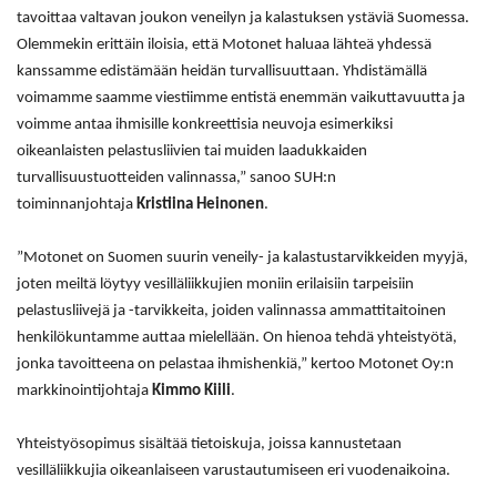
tavoittaa valtavan joukon veneilyn ja kalastuksen ystäviä Suomessa.
Olemmekin erittäin iloisia, että Motonet haluaa lähteä yhdessä
kanssamme edistämään heidän turvallisuuttaan. Yhdistämällä
voimamme saamme viestiimme entistä enemmän vaikuttavuutta ja
voimme antaa ihmisille konkreettisia neuvoja esimerkiksi
oikeanlaisten pelastusliivien tai muiden laadukkaiden
turvallisuustuotteiden valinnassa,” sanoo SUH:n
toiminnanjohtaja
Kristiina Heinonen
.
”Motonet on Suomen suurin veneily- ja kalastustarvikkeiden myyjä,
joten meiltä löytyy vesilläliikkujien moniin erilaisiin tarpeisiin
pelastusliivejä ja -tarvikkeita, joiden valinnassa ammattitaitoinen
henkilökuntamme auttaa mielellään. On hienoa tehdä yhteistyötä,
jonka tavoitteena on pelastaa ihmishenkiä,” kertoo Motonet Oy:n
markkinointijohtaja
Kimmo Kiili
.
Yhteistyösopimus sisältää tietoiskuja, joissa kannustetaan
vesilläliikkujia oikeanlaiseen varustautumiseen eri vuodenaikoina.