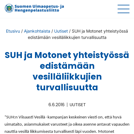
Etusivu
/
Ajankohtaista
/
Uutiset
/
SUH ja Motonet yhteistyössä
edistämään vesilläliikkujien turvallisuutta
SUH ja Motonet yhteistyössä
edistämään
vesilläliikkujien
turvallisuutta
6.6.2016
UUTISET
”SUH:n Viisaasti Vesillä -kampanjan keskeinen viesti on, että hyvä
uimataito, asianmukaiset varusteet ja oikea asenne antavat vapauden
nauttia vesillä liikkumisesta turvallisesti läpi vuoden. Motonet