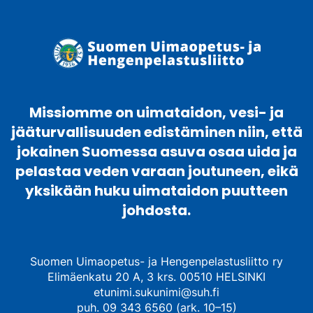
Missiomme on uimataidon, vesi- ja
jääturvallisuuden edistäminen niin, että
jokainen Suomessa asuva osaa uida ja
pelastaa veden varaan joutuneen, eikä
yksikään huku uimataidon puutteen
johdosta.
Suomen Uimaopetus- ja Hengenpelastusliitto ry
Elimäenkatu 20 A, 3 krs. 00510 HELSINKI
etunimi.sukunimi@suh.fi
puh. 09 343 6560 (ark. 10–15)