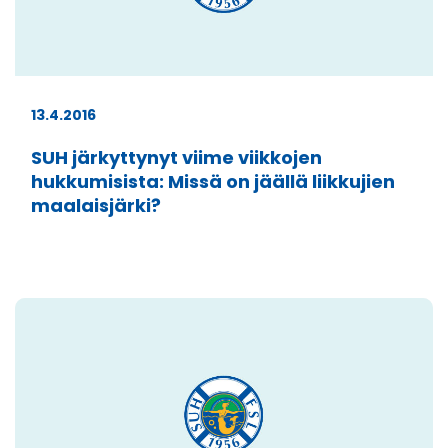
13.4.2016
SUH järkyttynyt viime viikkojen
hukkumisista: Missä on jäällä liikkujien
maalaisjärki?