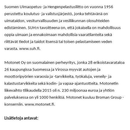
Suomen Uimaopetus- ja Hengenpelastusliitto on vuonna 1956
perustettu koulutus- ja valistusjärjestö, jonka tehtävänä on
uimataidon, vesiturvallisuuden ja vesiliikunnan olosuhteiden
edistäminen. SUH:n tavoitteena on, että jokaisella on mahdollisuus
oppia uimaan ja ennakoimaan mahdollisia vaaratilanteita sekä
riittävät tiedot ja taidot itsensä tai toisen pelastamiseen veden
varasta. www.suh.fi.
Motonet Oy on suomalainen perheyritys, jonka 28 erikoistavarataloa
26 kaupungissa Suomessa ja Virossa myyvät autojen ja
moottoripyörien varaosia ja -tarvikkeita, työkaluja, veneily- ja
kalastustarvikkeita sekä kodin- ja vapaa-ajantuotteita. Motonetin
liikevaihto tilikaudella 2015 oli n. 230 miljoonaa euroa ja yhtiön
palveluksessa on yli 1000 henkilöä. Motonet kuuluu Broman Group -
konserniin. www.motonet.fi.
Lisätietoja antavat: