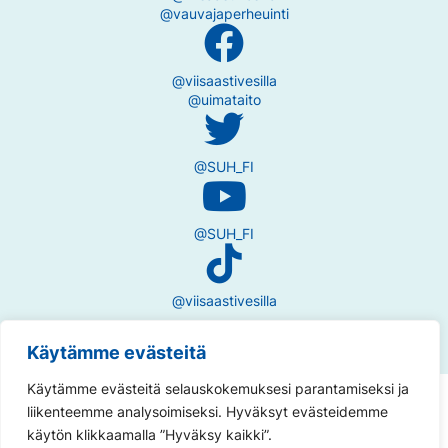
@vauvajaperheuinti
@viisaastivesilla
@uimataito
@SUH_FI
@SUH_FI
@viisaastivesilla
Käytämme evästeitä
Käytämme evästeitä selauskokemuksesi parantamiseksi ja
Tietosuojaseloste
liikenteemme analysoimiseksi. Hyväksyt evästeidemme
käytön klikkaamalla ”Hyväksy kaikki”.
Saavutettavuusseloste