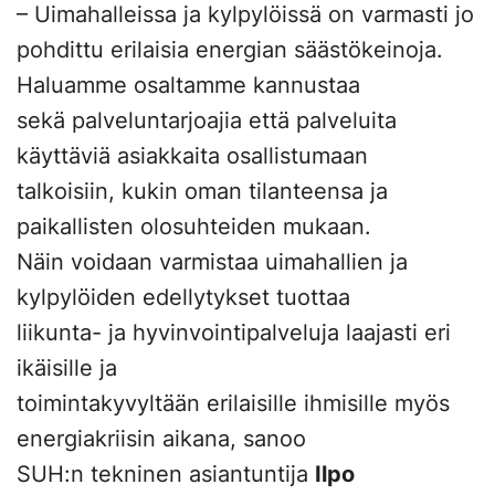
– Uimahalleissa ja kylpylöissä on varmasti jo
pohdittu erilaisia energian säästökeinoja.
Haluamme osaltamme kannustaa
sekä palveluntarjoajia että palveluita
käyttäviä asiakkaita osallistumaan
talkoisiin, kukin oman tilanteensa ja
paikallisten olosuhteiden mukaan.
Näin voidaan varmistaa uimahallien ja
kylpylöiden edellytykset tuottaa
liikunta- ja hyvinvointipalveluja laajasti eri
ikäisille ja
toimintakyvyltään erilaisille ihmisille myös
energiakriisin aikana, sanoo
SUH:n tekninen asiantuntija
Ilpo