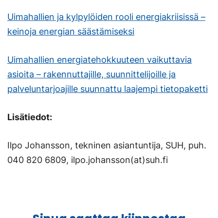
Uimahallien ja kylpylöiden rooli energiakriisissä –
keinoja energian säästämiseksi
Uimahallien energiatehokkuuteen vaikuttavia
asioita – rakennuttajille, suunnittelijoille ja
palveluntarjoajille suunnattu laajempi tietopaketti
Lisätiedot:
Ilpo Johansson, tekninen asiantuntija, SUH, puh.
040 820 6809, ilpo.johansson(at)suh.fi