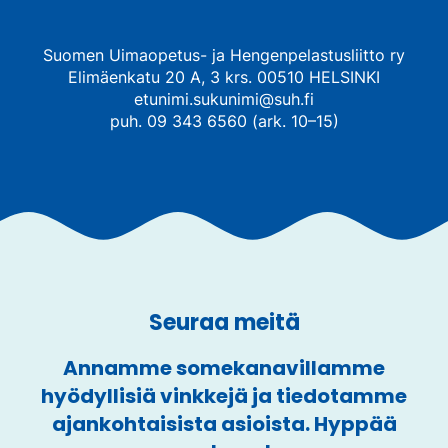
Suomen Uimaopetus- ja Hengenpelastusliitto ry
Elimäenkatu 20 A, 3 krs. 00510 HELSINKI
etunimi.sukunimi@suh.fi
puh. 09 343 6560 (ark. 10–15)
Seuraa meitä
Annamme somekanavillamme
hyödyllisiä vinkkejä ja tiedotamme
ajankohtaisista asioista. Hyppää