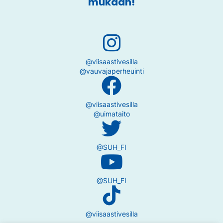
mukaan!
@viisaastivesilla
@vauvajaperheuinti
@viisaastivesilla
@uimataito
@SUH_FI
@SUH_FI
@viisaastivesilla