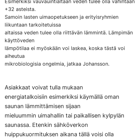
Esimerkiksi vauvauintialtaan veden tulee olla vähintään
+32 asteista.
Samoin lasten uimaopetukseen ja erityisryhmien
liikuntaan tarkoitetuissa
altaissa veden tulee olla riittävän lämmintä. Lämpimän
käyttöveden
lämpötilaa ei myöskään voi laskea, koska tästä voi
aiheutua
mikrobiologisia ongelmia, jatkaa Johansson.
Asiakkaat voivat tulla mukaan
energiatalkoisiin esimerkiksi käymällä oman
saunan lämmittämisen sijaan
mieluummin uimahallin tai paikallisen kylpylän
saunassa. Etenkin sähköverkon
huippukuormituksen aikana tällä voisi olla