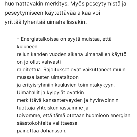
huomattavakin merkitys. Myös peseytymistä ja
peseytymiseen käytettävää aikaa voi
yrittää lyhentää uimahallissakin.
– Energiatalkoissa on syytä muistaa, että
kuluneen
reilun kahden vuoden aikana uimahallien käyttö
on jo ollut vahvasti
rajoitettua. Rajoitukset ovat vaikuttaneet muun
muassa lasten uimataitoon
ja erityisryhmiin kuuluvien toimintakykyyn.
Uimahallit ja kylpylät ovatkin
merkittävä kansanterveyden ja hyvinvoinnin
tuottaja yhteiskunnassamme ja
toivomme, että tämä otetaan huomioon energian
säästökohteita valittaessa,
painottaa Johansson.