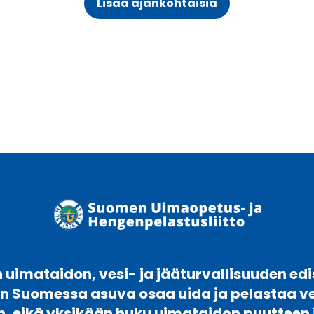
Lisää ajankohtaisia
uimataidon, vesi- ja jääturvallisuuden edi
en Suomessa asuva osaa uida ja pelastaa 
n, eikä yksikään huku uimataidon puutteen 