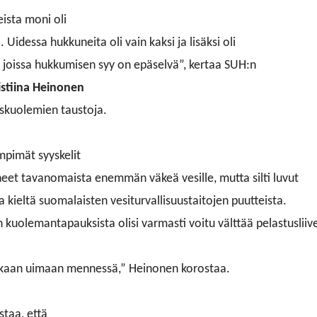
ista moni oli
. Uidessa hukkuneita oli vain kaksi ja lisäksi oli
 joissa hukkumisen syy on epäselvä”, kertaa SUH:n
istiina Heinonen
skuolemien taustoja.
mpimät syyskelit
eet tavanomaista enemmän väkeä vesille, mutta silti luvut
a kieltä suomalaisten vesiturvallisuustaitojen puutteista.
n kuolemantapauksista olisi varmasti voitu välttää
pelastusliiv
ukaan uimaan mennessä,” Heinonen korostaa.
staa, että