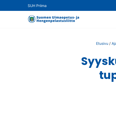
SUH Priima
Etusivu
/
Aj
Syysk
tu