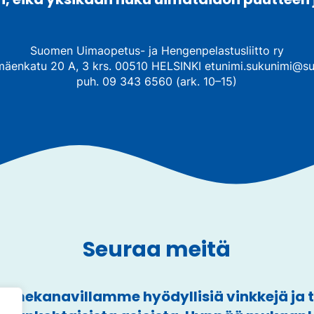
Suomen Uimaopetus- ja Hengenpelastusliitto ry
mäenkatu 20 A, 3 krs. 00510 HELSINKI etunimi.sukunimi@su
puh. 09 343 6560 (ark. 10–15)
Seuraa meitä
mekanavillamme hyödyllisiä vinkkejä ja