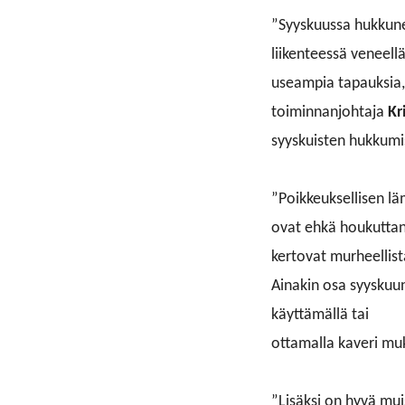
”Syyskuussa hukkune
liikenteessä veneellä
useampia tapauksia,
toiminnanjohtaja
Kr
syyskuisten hukkumi
”Poikkeuksellisen lä
ovat ehkä houkuttan
kertovat murheellist
Ainakin osa syyskuu
käyttämällä tai
ottamalla kaveri m
”Lisäksi on hyvä mui