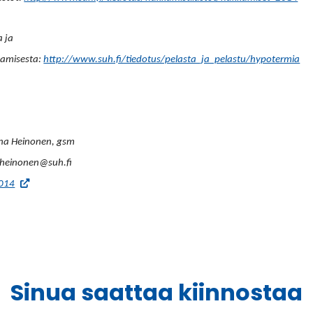
a ja
tamisesta:
http://www.suh.fi/tiedotus/pelasta_ja_pelastu/hypotermia
ina Heinonen, gsm
a.heinonen@suh.fi
(Vieraile
2014
ulkoisella
sivustolla.
Linkki
avautuu
uuteen
välilehteen.)
Sinua saattaa kiinnostaa