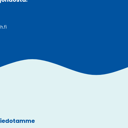
h.fi
 tiedotamme