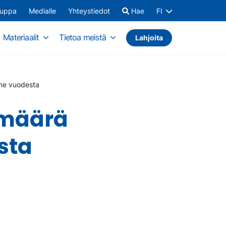
auppa
Medialle
Yhteystiedot
Hae
FI
Materiaalit
Tietoa meistä
Lahjoita
me vuodesta
 määrä
sta