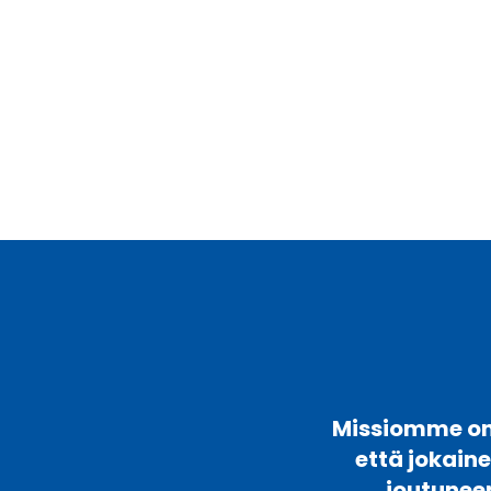
Missiomme on 
että jokain
joutunee