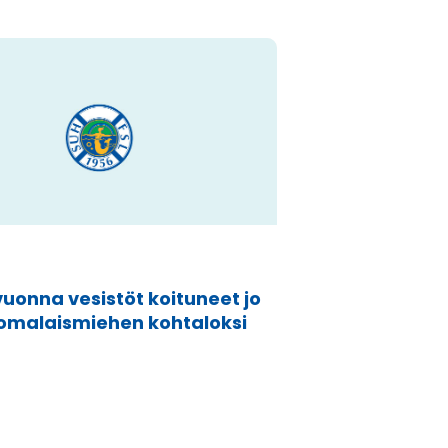
uonna vesistöt koituneet jo
omalaismiehen kohtaloksi