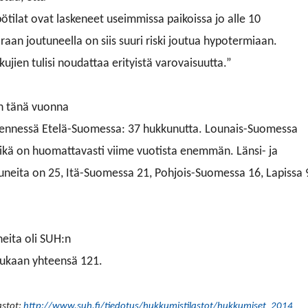
ötilat ovat laskeneet useimmissa paikoissa jo alle 10
aan joutuneella on siis suuri riski joutua hypotermiaan.
ikkujien tulisi noudattaa erityistä varovaisuutta.”
n tänä vuonna
ennessä Etelä-Suomessa: 37 hukkunutta. Lounais-Suomessa
ikä on huomattavasti viime vuotista enemmän. Länsi- ja
neita on 25, Itä-Suomessa 21, Pohjois-Suomessa 16, Lapissa 
eita oli SUH:n
mukaan yhteensä 121.
astot:
http://www.suh.fi/tiedotus/hukkumistilastot/hukkumiset_2014