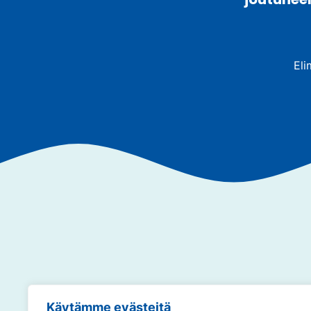
Eli
Annamme so
Käytämme evästeitä