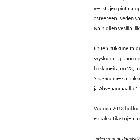
vesistöjen pintalämp
asteeseen. Veden var
Näin ollen vesillä li
Eniten hukkuneita o
syyskuun loppuun m
hukkuneita on 23, m
Sisä-Suomessa hukku
ja Ahvenanmaalla 1.
Vuonna 2013 hukkun
ennakkotilastojen 
Tarkemmat hukkumistil