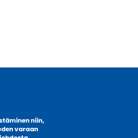
stäminen niin,
veden varaan
johdosta.