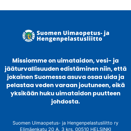
Missiomme on uimataidon, vesi- ja
jääturvallisuuden edistäminen niin, että
jokainen Suomessa asuva osaa uida ja
pelastaa veden varaan joutuneen, eikä
yksikään huku uimataidon puutteen
johdosta.
Suomen Uimaopetus- ja Hengenpelastusliitto ry
Elimäenkatu 20 A, 3 krs. 00510 HELSINKI