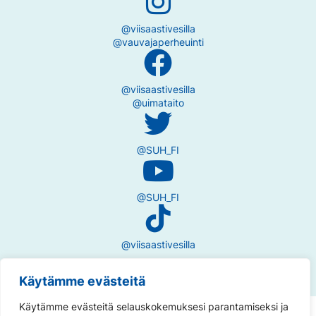
@viisaastivesilla
@vauvajaperheuinti
@viisaastivesilla
@uimataito
@SUH_FI
@SUH_FI
@viisaastivesilla
Käytämme evästeitä
Käytämme evästeitä selauskokemuksesi parantamiseksi ja
Tietosuojaseloste