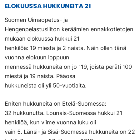
ulkoisella
ELOKUUSSA HUKKUNEITA 21
sivustolla.
Linkki
Suomen Uimaopetus- ja
avautuu
Hengenpelastusliiton keräämien ennakkotietojen
uuteen
mukaan elokuussa hukkui 21
välilehteen.)
henkilöä: 19 miestä ja 2 naista. Näin ollen tänä
vuonna elokuun loppuun
mennessä hukkuneita on jo 119, joista peräti 100
miestä ja 19 naista. Pääosa
hukkuneista oli yli 50-vuotiaita.
Eniten hukkuneita on Etelä-Suomessa:
32 hukkunutta. Lounais-Suomessa hukkui 21
henkilöä, kun viime vuonna luku oli
vain 5. Länsi- ja Sisä-Suomessa hukkuneita on 22