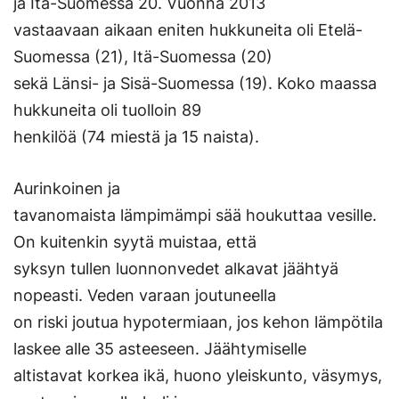
ja Itä-Suomessa 20. Vuonna 2013
vastaavaan aikaan eniten hukkuneita oli Etelä-
Suomessa (21), Itä-Suomessa (20)
sekä Länsi- ja Sisä-Suomessa (19). Koko maassa
hukkuneita oli tuolloin 89
henkilöä (74 miestä ja 15 naista).
Aurinkoinen ja
tavanomaista lämpimämpi sää houkuttaa vesille.
On kuitenkin syytä muistaa, että
syksyn tullen luonnonvedet alkavat jäähtyä
nopeasti. Veden varaan joutuneella
on riski joutua hypotermiaan, jos kehon lämpötila
laskee alle 35 asteeseen. Jäähtymiselle
altistavat korkea ikä, huono yleiskunto, väsymys,