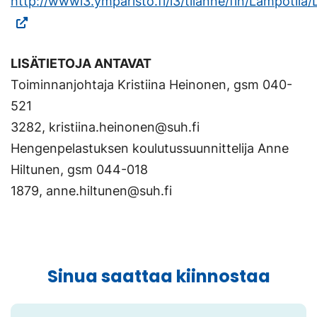
http://wwwi3.ymparisto.fi/i3/tilanne/fin/Lampotila
(Vieraile
ulkoisella
LISÄTIETOJA ANTAVAT
sivustolla.
Toiminnanjohtaja Kristiina Heinonen, gsm 040-
Linkki
521
avautuu
3282, kristiina.heinonen@suh.fi
uuteen
Hengenpelastuksen koulutussuunnittelija Anne
välilehteen.)
Hiltunen, gsm 044-018
1879, anne.hiltunen@suh.fi
Sinua saattaa kiinnostaa