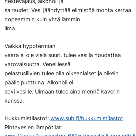
nestevajaus, alkoholi ja
sairaudet. Vesi jäähdyttää elimistöä monta kertaa
nopeammin kuin yhtä lämmin
ilma.
Vaikka hypotermian
vaara ei ole vielä suuri, tulee vesillä noudattaa
varovaisuutta. Veneillessä
pelastusliivien tulee olla oikeanlaiset ja oikein
päälle puettuna. Alkoholi ei
sovi vesille. Uimaan tulee aina mennä kaverin
kanssa.
Hukkumistilastot:
www.suh.fi/hukkumistilastot
Pintavesien lämpötilat: