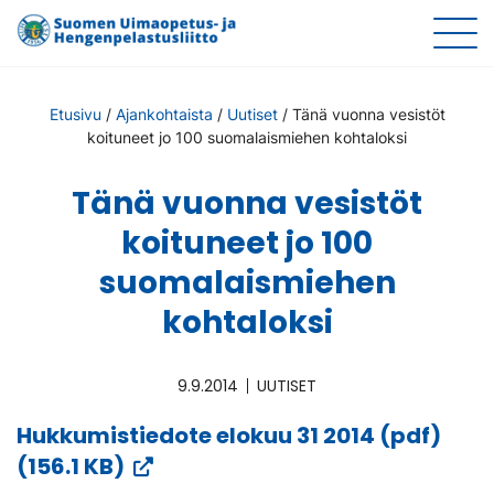
Etusivu
/
Ajankohtaista
/
Uutiset
/
Tänä vuonna vesistöt
koituneet jo 100 suomalaismiehen kohtaloksi
Tänä vuonna vesistöt
koituneet jo 100
suomalaismiehen
kohtaloksi
9.9.2014
UUTISET
Hukkumistiedote elokuu 31 2014 (pdf)
(Vieraile
(156.1 KB)