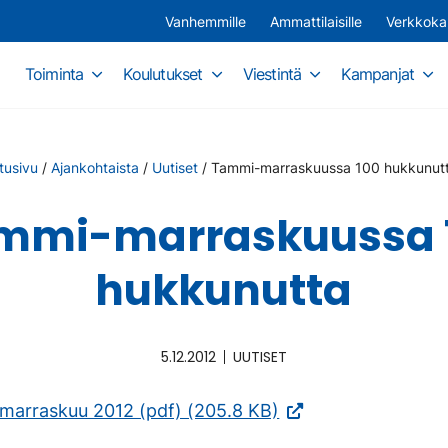
Vanhemmille
Ammattilaisille
Verkkok
Toiminta
Koulutukset
Viestintä
Kampanjat
tusivu
/
Ajankohtaista
/
Uutiset
/
Tammi-marraskuussa 100 hukkunut
mmi-marraskuussa 
hukkunutta
5.12.2012
UUTISET
(Vieraile
marraskuu 2012 (pdf) (205.8 KB)
ulkoisella