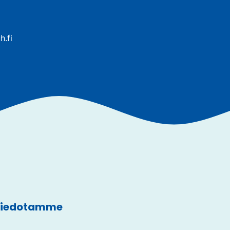
h.fi
 tiedotamme