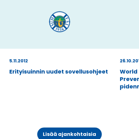
5.11.2012
26.10.20
Erityisuinnin uudet sovellusohjeet
World
Preven
pidenn
Lisää ajankohtaisia