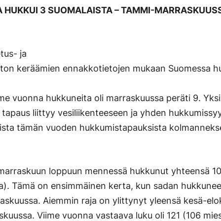
HUKKUI 3 SUOMALAISTA – TAMMI-MARRASKUUSS
sivustolla.
Linkki
avautuu
us- ja
uuteen
iton keräämien ennakkotietojen mukaan Suomessa h
välilehteen.)
me vuonna hukkuneita oli marraskuussa peräti 9. Yks
i tapaus liittyy vesiliikenteeseen ja yhden hukkumissyy
ikista tämän vuoden hukkumistapauksista kolmannekse
marraskuun loppuun mennessä hukkunut yhteensä 10
sta). Tämä on ensimmäinen kerta, kun sadan hukkunee
raskuussa. Aiemmin raja on ylittynyt yleensä kesä-elo
kuussa. Viime vuonna vastaava luku oli 121 (106 mies