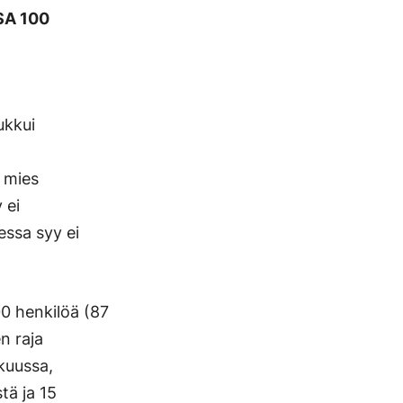
A 100
ukkui
i mies
 ei
ssa syy ei
0 henkilöä (87
n raja
kuussa,
tä ja 15