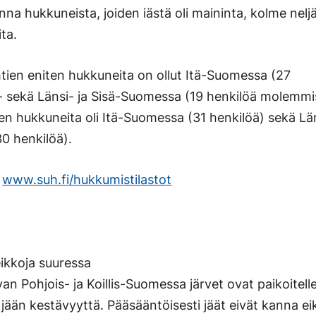
nna hukkuneista, joiden iästä oli maininta, kolme nelj
ita.
tien eniten hukkuneita on ollut Itä-Suomessa (27
ä- sekä Länsi- ja Sisä-Suomessa (19 henkilöä molemmi
n hukkuneita oli Itä-Suomessa (31 henkilöä) sekä Län
0 henkilöä).
:
www.suh.fi/hukkumistilastot
eikkoja suuressa
an Pohjois- ja Koillis-Suomessa järvet ovat paikoitell
 jään kestävyyttä. Pääsääntöisesti jäät eivät kanna ei