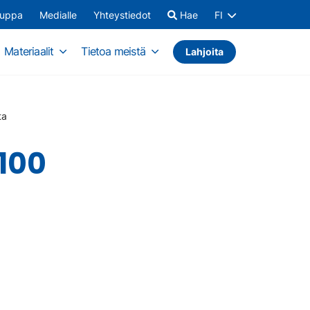
auppa
Medialle
Yhteystiedot
Hae
FI
Materiaalit
Tietoa meistä
Lahjoita
ta
100