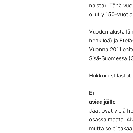
naista). Tänä vuo
ollut yli 50-vuotia
Vuoden alusta läh
henkilöä) ja Etel
Vuonna 2011 enite
Sisä-Suomessa (3
Hukkumistilastot
Ei
asiaa jäille
Jäät ovat vielä h
osassa maata. Aiv
mutta se ei takaa