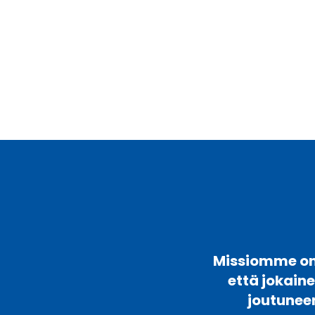
Missiomme on 
että jokain
joutunee