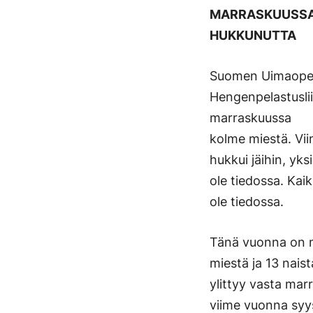
MARRASKUUSSA 
HUKKUNUTTA
Suomen Uimaopet
Hengenpelastusli
marraskuussa
kolme miestä. Vii
hukkui jäihin, yks
ole tiedossa. Ka
ole tiedossa.
Tänä vuonna on 
miestä ja 13 nai
ylittyy vasta mar
viime vuonna syys