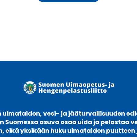
uimataidon, vesi- ja jääturvallisuuden edi
en Suomessa asuva osaa uida ja pelastaa 
n, eikä yksikään huku uimataidon puutteen 