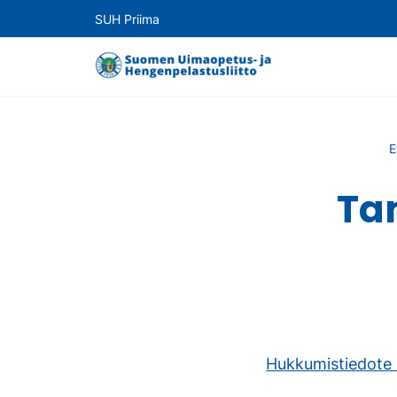
SUH Priima
E
Ta
Hukkumistiedote 