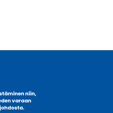
stäminen niin,
veden varaan
johdosta.