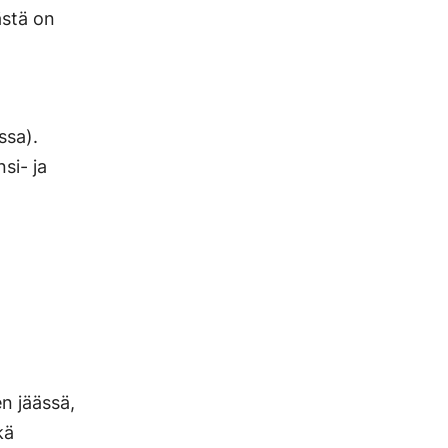
ästä on
ssa).
si- ja
en jäässä,
kä