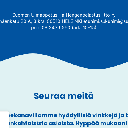
Suomen Uimaopetus- ja Hengenpelastusliitto ry
mäenkatu 20 A, 3 krs. 00510 HELSINKI etunimi.sukunimi@su
puh. 09 343 6560 (ark. 10–15)
Seuraa meitä
mekanavillamme hyödyllisiä vinkkejä ja
ajankohtaisista asioista. Hyppää mukaan!