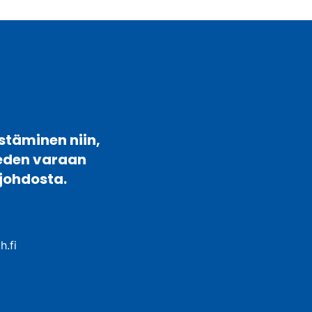
stäminen niin,
veden varaan
johdosta.
h.fi