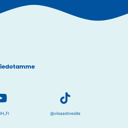
 tiedotamme
H_FI
@viisaastivesilla