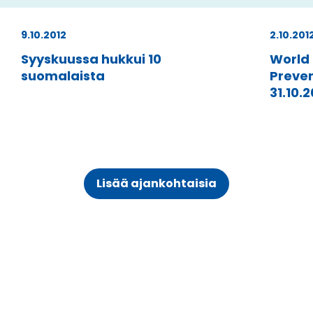
9.10.2012
2.10.201
Syyskuussa hukkui 10
World
suomalaista
Preven
31.10.2
Lisää ajankohtaisia