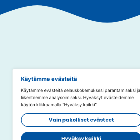
Annamme so
Käytämme evästeitä
Käytämme evästeitä selauskokemuksesi parantamiseksi j
liikenteemme analysoimiseksi. Hyväksyt evästeidemme
käytön klikkaamalla ”Hyväksy kaikki”.
Vain pakolliset evästeet
@viisaastivesilla
@viisaas
@vauvajaperheuinti
@uima
Hyväksy kaikki