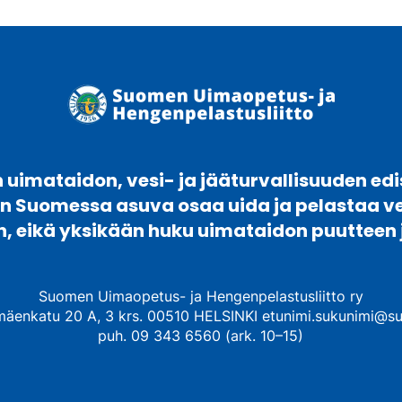
uimataidon, vesi- ja jääturvallisuuden edi
en Suomessa asuva osaa uida ja pelastaa 
n, eikä yksikään huku uimataidon puutteen 
Suomen Uimaopetus- ja Hengenpelastusliitto ry
mäenkatu 20 A, 3 krs. 00510 HELSINKI etunimi.sukunimi@su
puh. 09 343 6560 (ark. 10–15)