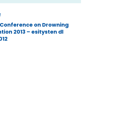
2
 Conference on Drowning
tion 2013 – esitysten dl
012