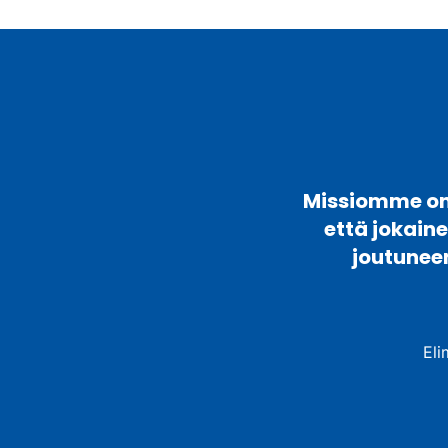
Missiomme on 
että jokain
joutunee
Eli