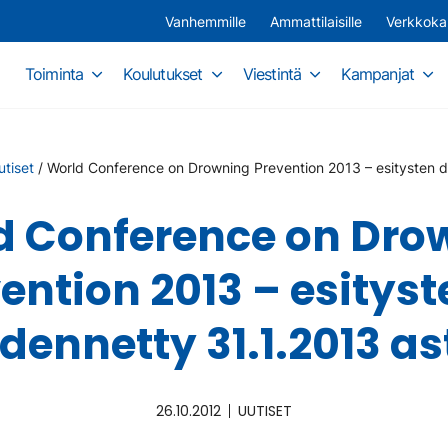
Vanhemmille
Ammattilaisille
Verkkok
Toiminta
Koulutukset
Viestintä
Kampanjat
utiset
/
World Conference on Drowning Prevention 2013 – esitysten dl 
d Conference on Dro
ention 2013 – esityst
dennetty 31.1.2013 as
26.10.2012
UUTISET