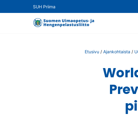
SUH Priima
Etusivu
/
Ajankohtaista
/
U
Worl
Prev
pi