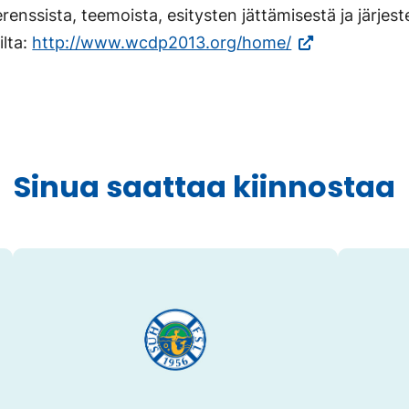
renssista, teemoista, esitysten jättämisestä ja järjest
(Vieraile
ilta:
http://www.wcdp2013.org/home/
ulkoisella
sivustolla.
Linkki
avautuu
Sinua saattaa kiinnostaa
uuteen
välilehteen.)