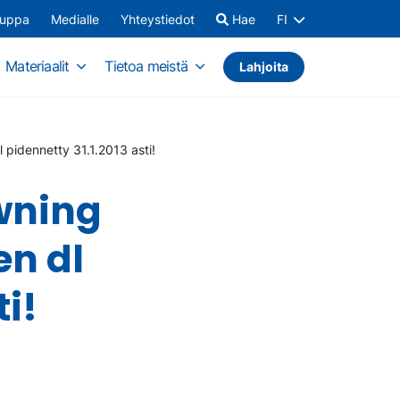
auppa
Medialle
Yhteystiedot
Hae
FI
Materiaalit
Tietoa meistä
Lahjoita
pidennetty 31.1.2013 asti!
wning
en dl
ti!