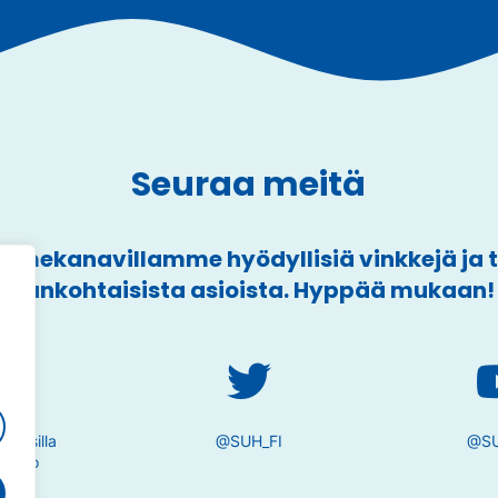
Seuraa meitä
mekanavillamme hyödyllisiä vinkkejä ja
ajankohtaisista asioista. Hyppää mukaan!
a
tivesilla
@SUH_FI
@SU
taito